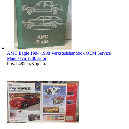
AMC Eagle 1984-1988 Verkstadshandbok OEM Service
Manual ca 1200 sidor
Pris:
1 485 kr
,
Köp nu
.