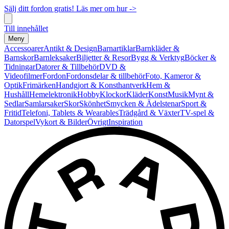
Sälj ditt fordon gratis! Läs mer om hur ->
Till innehållet
Meny
Accessoarer
Antikt & Design
Barnartiklar
Barnkläder &
Barnskor
Barnleksaker
Biljetter & Resor
Bygg & Verktyg
Böcker &
Tidningar
Datorer & Tillbehör
DVD &
Videofilmer
Fordon
Fordonsdelar & tillbehör
Foto, Kameror &
Optik
Frimärken
Handgjort & Konsthantverk
Hem &
Hushåll
Hemelektronik
Hobby
Klockor
Kläder
Konst
Musik
Mynt &
Sedlar
Samlarsaker
Skor
Skönhet
Smycken & Ädelstenar
Sport &
Fritid
Telefoni, Tablets & Wearables
Trädgård & Växter
TV-spel &
Datorspel
Vykort & Bilder
Övrigt
Inspiration