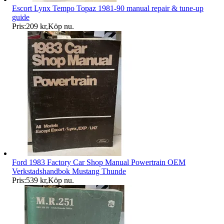
Escort Lynx Tempo Topaz 1981-90 manual repair & tune-up
guide
Pris:
209 kr
,
Köp nu
.
Ford 1983 Factory Car Shop Manual Powertrain OEM
Verkstadshandbok Mustang Thunde
Pris:
539 kr
,
Köp nu
.