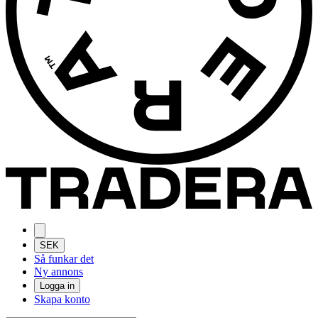
SEK
Så funkar det
Ny annons
Logga in
Skapa konto