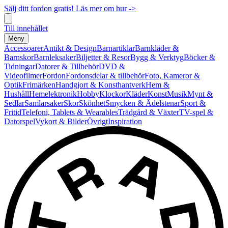
Sälj ditt fordon gratis! Läs mer om hur ->
Till innehållet
Meny
Accessoarer
Antikt & Design
Barnartiklar
Barnkläder &
Barnskor
Barnleksaker
Biljetter & Resor
Bygg & Verktyg
Böcker &
Tidningar
Datorer & Tillbehör
DVD &
Videofilmer
Fordon
Fordonsdelar & tillbehör
Foto, Kameror &
Optik
Frimärken
Handgjort & Konsthantverk
Hem &
Hushåll
Hemelektronik
Hobby
Klockor
Kläder
Konst
Musik
Mynt &
Sedlar
Samlarsaker
Skor
Skönhet
Smycken & Ädelstenar
Sport &
Fritid
Telefoni, Tablets & Wearables
Trädgård & Växter
TV-spel &
Datorspel
Vykort & Bilder
Övrigt
Inspiration