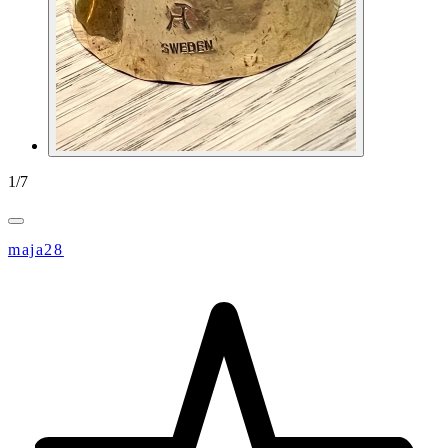
1
/
7
maja28