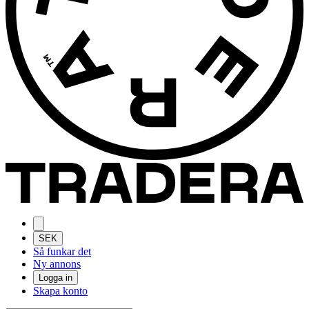
SEK
Så funkar det
Ny annons
Logga in
Skapa konto