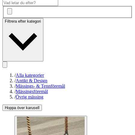
Filtrera efter kategori
/
Alla kategorier
/
Antikt & Design
/
Mässings- & Tennföremål
/
Mässingsföremål
/
Övrig mässing
Hoppa över karusell