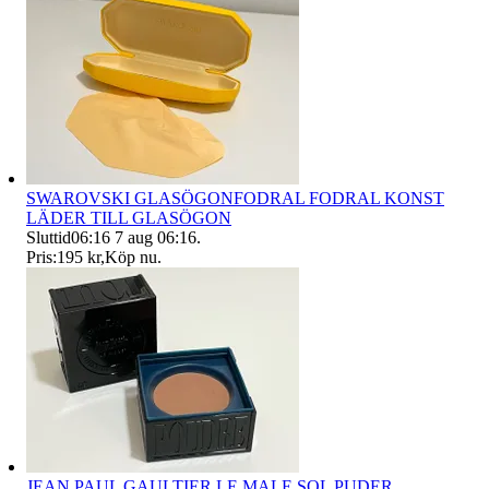
SWAROVSKI GLASÖGONFODRAL FODRAL KONST
LÄDER TILL GLASÖGON
Sluttid
06:16
7 aug 06:16
.
Pris:
195 kr
,
Köp nu
.
JEAN PAUL GAULTIER LE MALE SOL PUDER