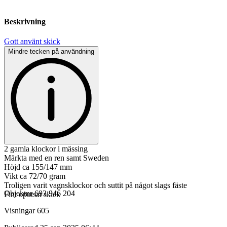
Beskrivning
Gott använt skick
Mindre tecken på användning
2 gamla klockor i mässing
Märkta med en ren samt Sweden
Höjd ca 155/147 mm
Vikt ca 72/70 gram
Troligen varit vagnsklockor och suttit på något slags fäste
Objektnr
693 946 204
Fint oputsat skick
Visningar
605