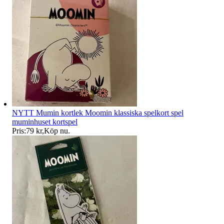
NYTT Mumin kortlek Moomin klassiska spelkort spel
muminhuset kortspel
Pris:
79 kr
,
Köp nu
.