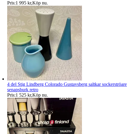
Pris:
1 995 kr
,
Köp nu
.
4 del Stig Lindberg Colorado Gustavsberg saltkar sockerströare
senapsburk retro
Pris:
1 525 kr
,
Köp nu
.