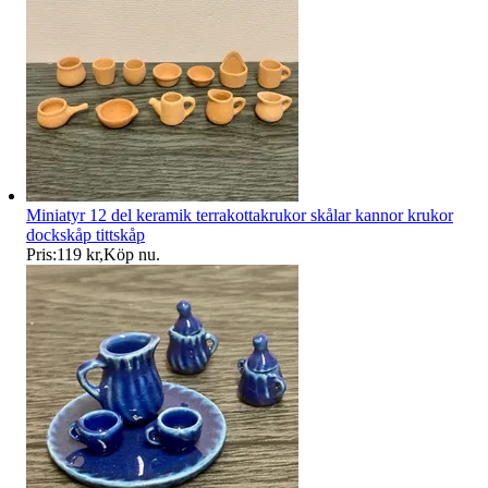
Miniatyr 12 del keramik terrakottakrukor skålar kannor krukor
dockskåp tittskåp
Pris:
119 kr
,
Köp nu
.