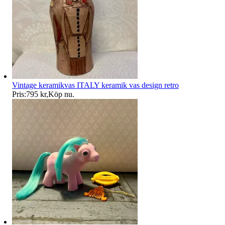
Vintage keramikvas ITALY keramik vas design retro
Pris:
795 kr
,
Köp nu
.