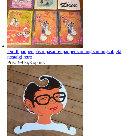
Diddl papperspåsar påsar av papper samling samlingsobjekt
nostalgi retro
Pris:
199 kr
,
Köp nu
.