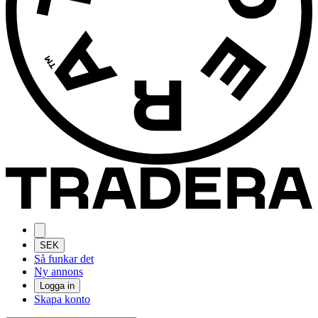
SEK
Så funkar det
Ny annons
Logga in
Skapa konto