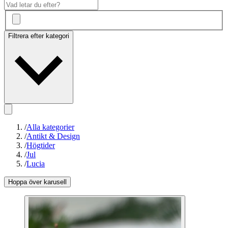
Filtrera efter kategori
/
Alla kategorier
/
Antikt & Design
/
Högtider
/
Jul
/
Lucia
Hoppa över karusell