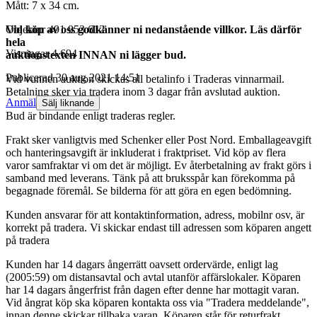
Mått: 7 x 34 cm.
Vid köp av oss godkänner ni nedanstående villkor. Läs därför
Objektnr
491 953 612
hela
Visningar
4 694
auktionstexten INNAN ni lägger bud.
Publicerad
30 aug 2021 14:51
Vid vunnen auktion skickas all betalinfo i Traderas vinnarmail.
Betalning sker via tradera inom 3 dagar från avslutad auktion.
Anmäl
Sälj liknande
Bud är bindande enligt traderas regler.
Frakt sker vanligtvis med Schenker eller Post Nord. Emballageavgift
och hanteringsavgift är inkluderat i fraktpriset. Vid köp av flera
varor samfraktar vi om det är möjligt. Ev återbetalning av frakt görs i
samband med leverans. Tänk på att bruksspår kan förekomma på
begagnade föremål. Se bilderna för att göra en egen bedömning.
Kunden ansvarar för att kontaktinformation, adress, mobilnr osv, är
korrekt på tradera. Vi skickar endast till adressen som köparen angett
på tradera
Kunden har 14 dagars ångerrätt oavsett ordervärde, enligt lag
(2005:59) om distansavtal och avtal utanför affärslokaler. Köparen
har 14 dagars ångerfrist från dagen efter denne har mottagit varan.
Vid ångrat köp ska köparen kontakta oss via "Tradera meddelande",
innan denne skickar tillbaka varan. Köparen står för returfrakt.