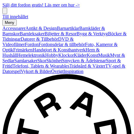
Sälj ditt fordon gratis! Läs mer om hur ->
Till innehållet
Meny
Accessoarer
Antikt & Design
Barnartiklar
Barnkläder &
Barnskor
Barnleksaker
Biljetter & Resor
Bygg & Verktyg
Böcker &
Tidningar
Datorer & Tillbehör
DVD &
Videofilmer
Fordon
Fordonsdelar & tillbehör
Foto, Kameror &
Optik
Frimärken
Handgjort & Konsthantverk
Hem &
Hushåll
Hemelektronik
Hobby
Klockor
Kläder
Konst
Musik
Mynt &
Sedlar
Samlarsaker
Skor
Skönhet
Smycken & Ädelstenar
Sport &
Fritid
Telefoni, Tablets & Wearables
Trädgård & Växter
TV-spel &
Datorspel
Vykort & Bilder
Övrigt
Inspiration