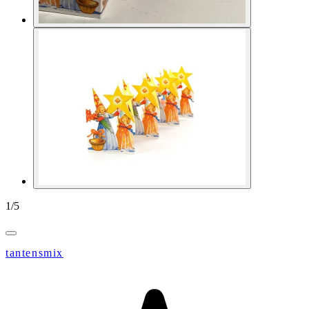
1
/
5
tantensmix