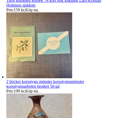
Tarot komplett kortlek 78 kort bok tolkning Lars-Kristian
Holmsen spådom
Pris:
159 kr
,
Köp nu
.
2 böcker korsstygn mönster korsstygnsmönster
korsstygnsarbeten broderi 50-tal
Pris:
199 kr
,
Köp nu
.