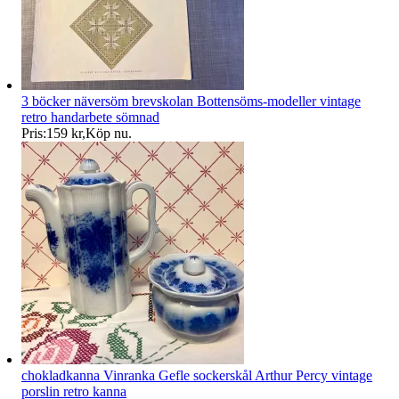
3 böcker näversöm brevskolan Bottensöms-modeller vintage
retro handarbete sömnad
Pris:
159 kr
,
Köp nu
.
chokladkanna Vinranka Gefle sockerskål Arthur Percy vintage
porslin retro kanna