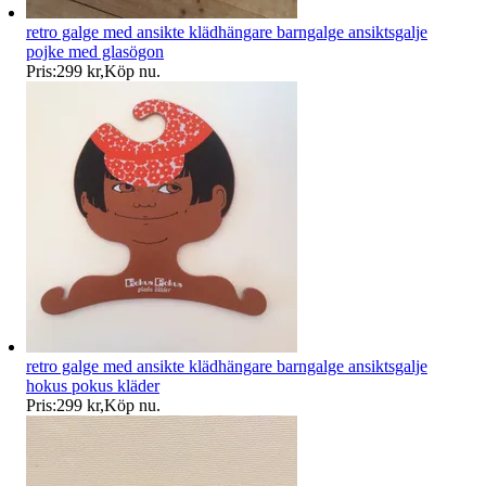
retro galge med ansikte klädhängare barngalge ansiktsgalje
pojke med glasögon
Pris:
299 kr
,
Köp nu
.
retro galge med ansikte klädhängare barngalge ansiktsgalje
hokus pokus kläder
Pris:
299 kr
,
Köp nu
.