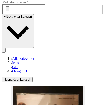
Filtrera efter kategori
/
Alla kategorier
/
Musik
/
CD
/
Övrig CD
Hoppa över karusell