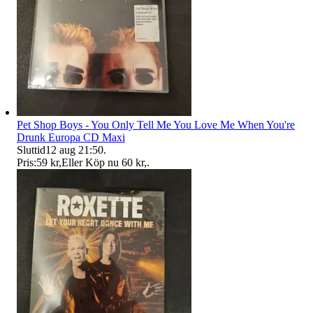
Pet Shop Boys - You Only Tell Me You Love Me When You're
Drunk Europa CD Maxi
Sluttid
12 aug 21:50
.
Pris:
59 kr
,
Eller Köp nu
60 kr
,
.