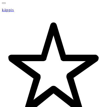
käppis