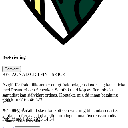
Beskrivning
Oanvänt
BEGAGNAD CD I FINT SKICK
Avgift för frakt tillkommer enligt fraktbolagens taxor. Jag kan skicka
med Postnord och Schenker. Samfrakt vid köp av flera objekt
samtidigt kan självklart ordnas. Kontakta mig då innan betalning
Objektnr
616 246 523
görs.
Visningar
503
Betalning ska alltid ske i förskott och vara mig tillhanda senast 3
vardagar efter avslutad auktion om inget annat överenskommits
Publicerad
1 dec 2023 14:34
innan auktionens slut.