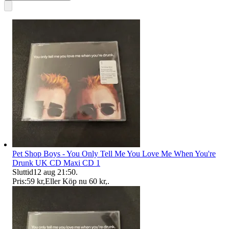
Pet Shop Boys - You Only Tell Me You Love Me When You're
Drunk UK CD Maxi CD 1
Sluttid
12 aug 21:50
.
Pris:
59 kr
,
Eller Köp nu
60 kr
,
.