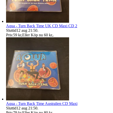
Aqua - Turn Back Time UK CD Maxi CD 2
Sluttid
12 aug 21:50
.
Pris:
59 kr
,
Eller Köp nu
60 kr
,
.
Aqua - Turn Back Time Australien CD Maxi
Sluttid
12 aug 21:50
.
Pris:
79 kr
,
Eller Köp nu
80 kr
,
.