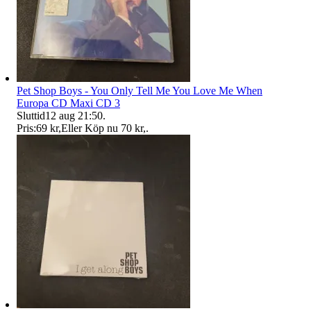
Pet Shop Boys - You Only Tell Me You Love Me When
Europa CD Maxi CD 3
Sluttid
12 aug 21:50
.
Pris:
69 kr
,
Eller Köp nu
70 kr
,
.