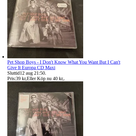
Pet Shop Boys - I Don't Know What You Want But I Can't
Give It Europa CD Maxi
Sluttid
12 aug 21:50
.
Pris:
39 kr
,
Eller Köp nu
40 kr
,
.