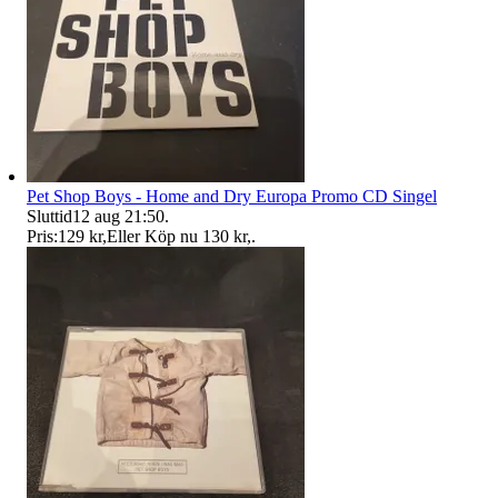
Pet Shop Boys - Home and Dry Europa Promo CD Singel
Sluttid
12 aug 21:50
.
Pris:
129 kr
,
Eller Köp nu
130 kr
,
.