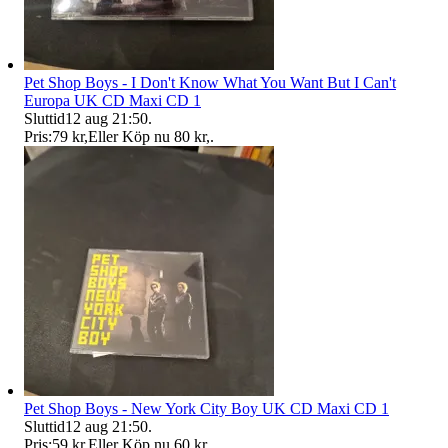
Pet Shop Boys - I Don't Know What You Want But I Can't
Europa UK CD Maxi CD 1
Sluttid
12 aug 21:50
.
Pris:
79 kr
,
Eller Köp nu
80 kr
,
.
Pet Shop Boys - New York City Boy UK CD Maxi CD 1
Sluttid
12 aug 21:50
.
Pris:
59 kr
,
Eller Köp nu
60 kr
,
.