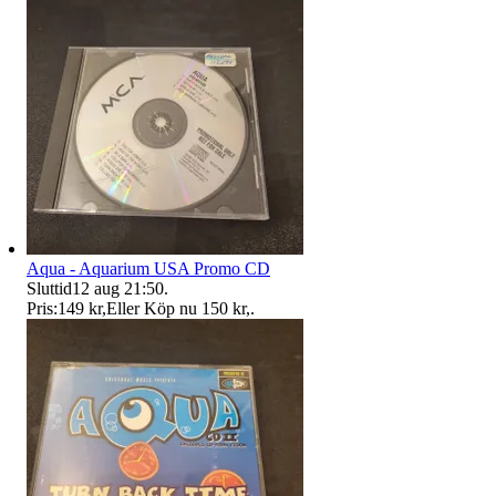
Aqua - Aquarium USA Promo CD
Sluttid
12 aug 21:50
.
Pris:
149 kr
,
Eller Köp nu
150 kr
,
.