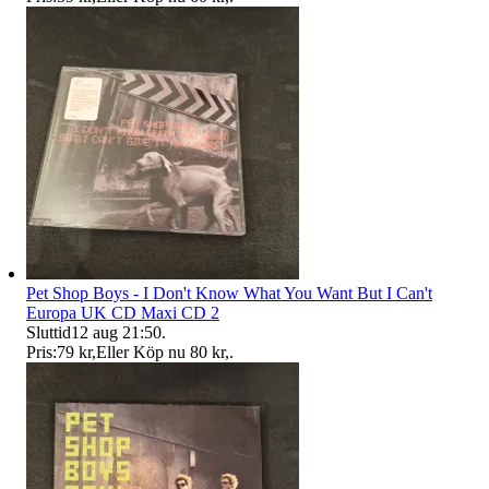
Pet Shop Boys - I Don't Know What You Want But I Can't
Europa UK CD Maxi CD 2
Sluttid
12 aug 21:50
.
Pris:
79 kr
,
Eller Köp nu
80 kr
,
.