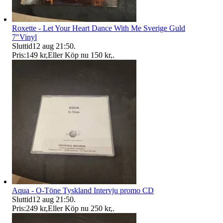
Roxette - Let Your Heart Dance With Me Sverige Guld
7"Vinyl
Sluttid
12 aug 21:50
.
Pris:
149 kr
,
Eller Köp nu
150 kr
,
.
Aqua - O-Töne Tyskland Intervju promo CD
Sluttid
12 aug 21:50
.
Pris:
249 kr
,
Eller Köp nu
250 kr
,
.