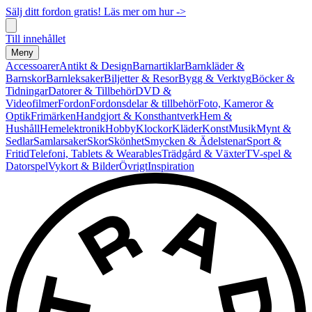
Sälj ditt fordon gratis! Läs mer om hur ->
Till innehållet
Meny
Accessoarer
Antikt & Design
Barnartiklar
Barnkläder &
Barnskor
Barnleksaker
Biljetter & Resor
Bygg & Verktyg
Böcker &
Tidningar
Datorer & Tillbehör
DVD &
Videofilmer
Fordon
Fordonsdelar & tillbehör
Foto, Kameror &
Optik
Frimärken
Handgjort & Konsthantverk
Hem &
Hushåll
Hemelektronik
Hobby
Klockor
Kläder
Konst
Musik
Mynt &
Sedlar
Samlarsaker
Skor
Skönhet
Smycken & Ädelstenar
Sport &
Fritid
Telefoni, Tablets & Wearables
Trädgård & Växter
TV-spel &
Datorspel
Vykort & Bilder
Övrigt
Inspiration