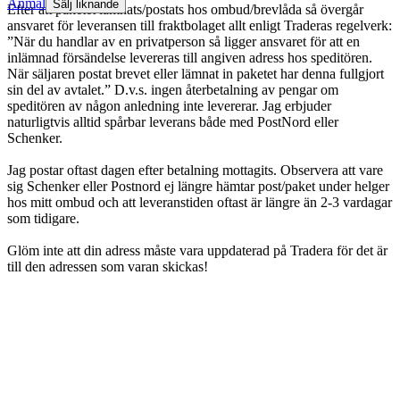
Anmäl
Sälj liknande
Efter att paketet lämnats/postats hos ombud/brevlåda så övergår
ansvaret för leveransen till fraktbolaget allt enligt Traderas regelverk:
”När du handlar av en privatperson så ligger ansvaret för att en
inlämnad försändelse levereras till angiven adress hos speditören.
När säljaren postat brevet eller lämnat in paketet har denna fullgjort
sin del av avtalet.” D.v.s. ingen återbetalning av pengar om
speditören av någon anledning inte levererar. Jag erbjuder
naturligtvis alltid spårbar leverans både med PostNord eller
Schenker.
Jag postar oftast dagen efter betalning mottagits. Observera att vare
sig Schenker eller Postnord ej längre hämtar post/paket under helger
hos mitt ombud och att leveranstiden oftast är längre än 2-3 vardagar
som tidigare.
Glöm inte att din adress måste vara uppdaterad på Tradera för det är
till den adressen som varan skickas!