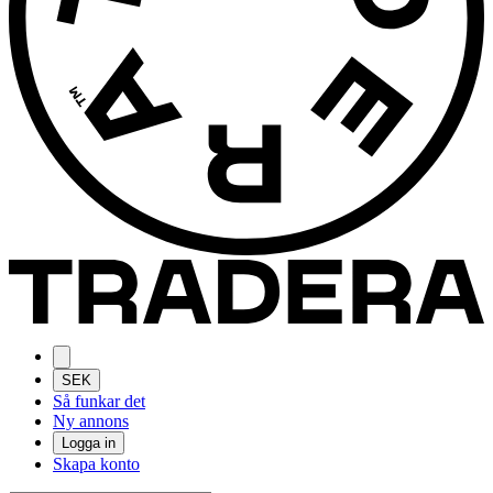
SEK
Så funkar det
Ny annons
Logga in
Skapa konto