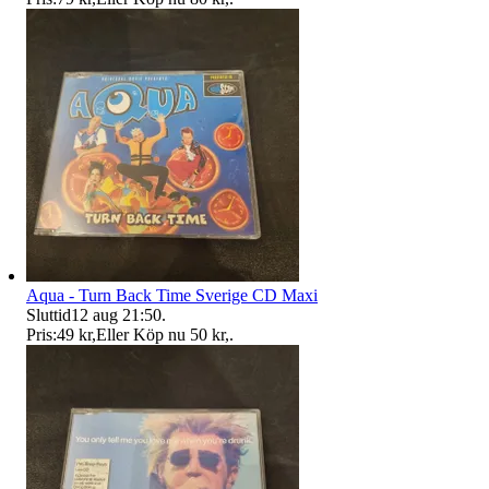
Aqua - Turn Back Time Sverige CD Maxi
Sluttid
12 aug 21:50
.
Pris:
49 kr
,
Eller Köp nu
50 kr
,
.