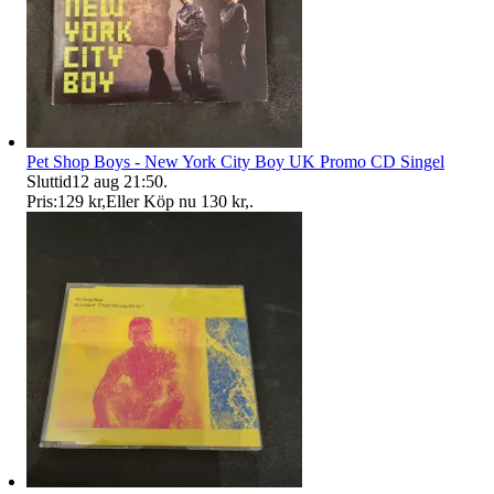
Pet Shop Boys - New York City Boy UK Promo CD Singel
Sluttid
12 aug 21:50
.
Pris:
129 kr
,
Eller Köp nu
130 kr
,
.