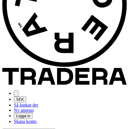
SEK
Så funkar det
Ny annons
Logga in
Skapa konto