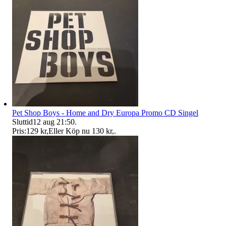
Pet Shop Boys - Home and Dry Europa Promo CD Singel
Sluttid
12 aug 21:50
.
Pris:
129 kr
,
Eller Köp nu
130 kr
,
.