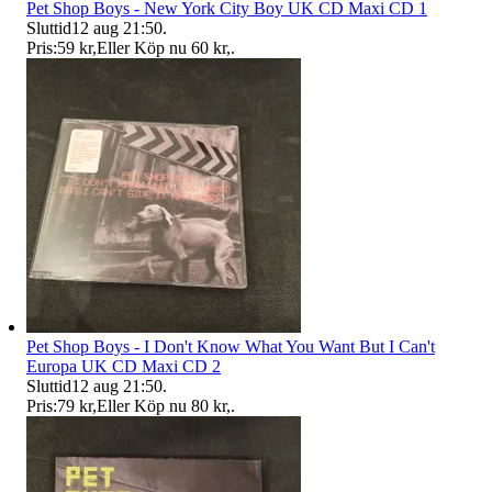
Pet Shop Boys - New York City Boy UK CD Maxi CD 1
Sluttid
12 aug 21:50
.
Pris:
59 kr
,
Eller Köp nu
60 kr
,
.
Pet Shop Boys - I Don't Know What You Want But I Can't
Europa UK CD Maxi CD 2
Sluttid
12 aug 21:50
.
Pris:
79 kr
,
Eller Köp nu
80 kr
,
.