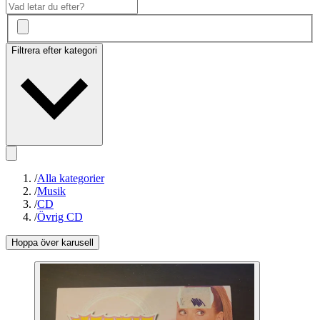
Filtrera efter kategori
/
Alla kategorier
/
Musik
/
CD
/
Övrig CD
Hoppa över karusell