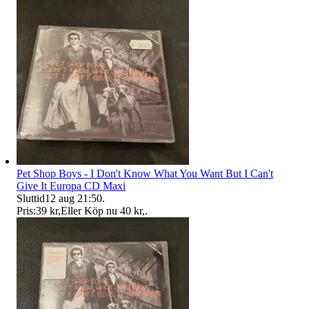
Pet Shop Boys - I Don't Know What You Want But I Can't
Give It Europa CD Maxi
Sluttid
12 aug 21:50
.
Pris:
39 kr
,
Eller Köp nu
40 kr
,
.