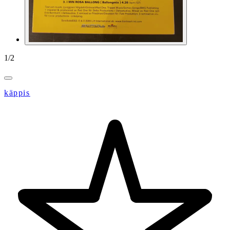
1
/
2
käppis