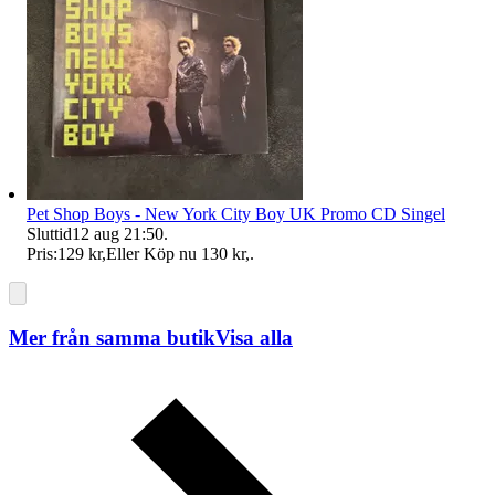
Pet Shop Boys - New York City Boy UK Promo CD Singel
Sluttid
12 aug 21:50
.
Pris:
129 kr
,
Eller Köp nu
130 kr
,
.
Mer från samma butik
Visa alla