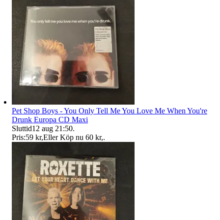
Pet Shop Boys - You Only Tell Me You Love Me When You're
Drunk Europa CD Maxi
Sluttid
12 aug 21:50
.
Pris:
59 kr
,
Eller Köp nu
60 kr
,
.