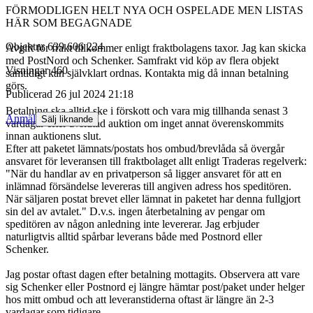
FÖRMODLIGEN HELT NYA OCH OSPELADE MEN LISTAS
HÄR SOM BEGAGNADE
Objektnr
639 606 224
Avgift för frakt tillkommer enligt fraktbolagens taxor. Jag kan skicka
med PostNord och Schenker. Samfrakt vid köp av flera objekt
Visningar
460
samtidigt kan självklart ordnas. Kontakta mig då innan betalning
görs.
Publicerad
26 jul 2024 21:18
Betalning ska alltid ske i förskott och vara mig tillhanda senast 3
Anmäl
Sälj liknande
vardagar efter avslutad auktion om inget annat överenskommits
innan auktionens slut.
Efter att paketet lämnats/postats hos ombud/brevlåda så övergår
ansvaret för leveransen till fraktbolaget allt enligt Traderas regelverk:
"När du handlar av en privatperson så ligger ansvaret för att en
inlämnad försändelse levereras till angiven adress hos speditören.
När säljaren postat brevet eller lämnat in paketet har denna fullgjort
sin del av avtalet." D.v.s. ingen återbetalning av pengar om
speditören av någon anledning inte levererar. Jag erbjuder
naturligtvis alltid spårbar leverans både med Postnord eller
Schenker.
Jag postar oftast dagen efter betalning mottagits. Observera att vare
sig Schenker eller Postnord ej längre hämtar post/paket under helger
hos mitt ombud och att leveranstiderna oftast är längre än 2-3
vardagar som tidigare.