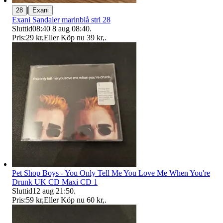
|
28
Exani
Exani Sandaler marinblå strl 28
Sluttid
08:40
8 aug 08:40
.
Pris:
29 kr
,
Eller Köp nu
39 kr
,
.
Pet Shop Boys - You Only Tell Me You Love Me When You're
Drunk UK CD Maxi CD 1
Sluttid
12 aug 21:50
.
Pris:
59 kr
,
Eller Köp nu
60 kr
,
.