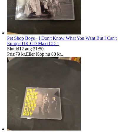
Pet Shop Boys - I Don't Know What You Want But I Can't
Europa UK CD Maxi CD 1
Sluttid
12 aug 21:50
.
Pris:
79 kr
,
Eller Köp nu
80 kr
,
.