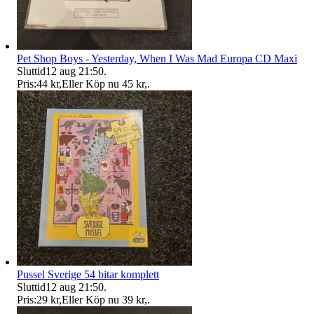
Pet Shop Boys - Yesterday, When I Was Mad Europa CD Maxi
Sluttid
12 aug 21:50
.
Pris:
44 kr
,
Eller Köp nu
45 kr
,
.
Pussel Sverige 54 bitar komplett
Sluttid
12 aug 21:50
.
Pris:
29 kr
,
Eller Köp nu
39 kr
,
.