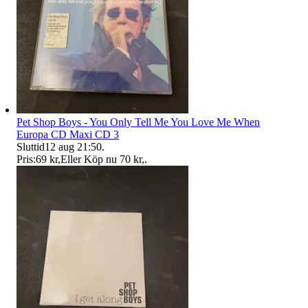
Pet Shop Boys - You Only Tell Me You Love Me When
Europa CD Maxi CD 3
Sluttid
12 aug 21:50
.
Pris:
69 kr
,
Eller Köp nu
70 kr
,
.