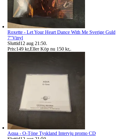
Roxette - Let Your Heart Dance With Me Sverige Guld
7"Vinyl
Sluttid
12 aug 21:50
.
Pris:
149 kr
,
Eller Köp nu
150 kr
,
.
Aqua - O-Töne Tyskland Intervju promo CD
Sluttid
12 aug 21:50
.