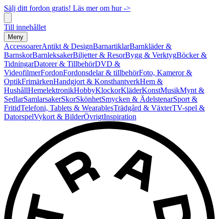
Sälj ditt fordon gratis! Läs mer om hur ->
Till innehållet
Meny
Accessoarer
Antikt & Design
Barnartiklar
Barnkläder &
Barnskor
Barnleksaker
Biljetter & Resor
Bygg & Verktyg
Böcker &
Tidningar
Datorer & Tillbehör
DVD &
Videofilmer
Fordon
Fordonsdelar & tillbehör
Foto, Kameror &
Optik
Frimärken
Handgjort & Konsthantverk
Hem &
Hushåll
Hemelektronik
Hobby
Klockor
Kläder
Konst
Musik
Mynt &
Sedlar
Samlarsaker
Skor
Skönhet
Smycken & Ädelstenar
Sport &
Fritid
Telefoni, Tablets & Wearables
Trädgård & Växter
TV-spel &
Datorspel
Vykort & Bilder
Övrigt
Inspiration