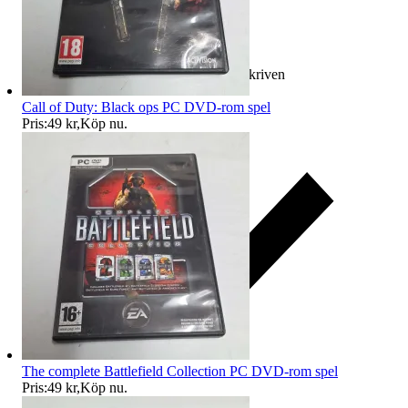
Ersättning om varan inte är som beskriven
Call of Duty: Black ops PC DVD-rom spel
Pris:
49 kr
,
Köp nu
.
The complete Battlefield Collection PC DVD-rom spel
Pris:
49 kr
,
Köp nu
.