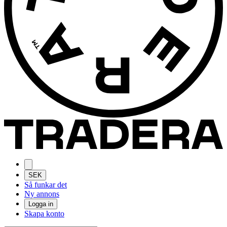
SEK
Så funkar det
Ny annons
Logga in
Skapa konto