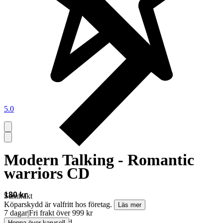
5.0
Modern Talking - Romantic
warriors CD
180 kr
Samfrakt
Köparskydd är valfritt hos företag.
Läs mer
7 dagar
|
Fri frakt över 999 kr
Annonsen är avslutad
Hoppa över karusell