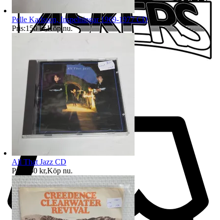
Pelle Karlsson, Inspelningar 1969-1977 CD
Pris:
150 kr
,
Köp nu
.
All That Jazz CD
Pris:
350 kr
,
Köp nu
.