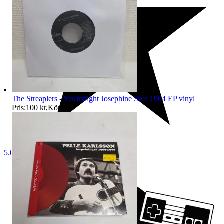
The Streaplers - Yes tonight Josephine Swe 1964 EP vinyl
Pris:
100 kr
,
Köp nu
.
5.0