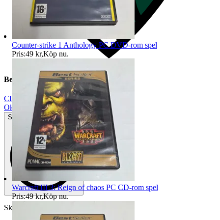
Counter-strike 1 Anthology PC DVD-rom spel
Pris:
49 kr
,
Köp nu
.
Beskrivning
CD
|
Okej använt skick
Synliga tecken på slitage
Warcraft III 3: Reign of chaos PC CD-rom spel
Pris:
49 kr
,
Köp nu
.
Skick enligt bilder.