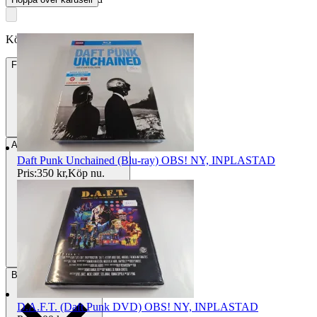
Köpförfrågan är tyvärr inte tillgänglig.
Frakt
Från 47 kr
Avhämtning
Grums, Sverige
Daft Punk Unchained (Blu-ray) OBS! NY, INPLASTAD
Pris:
350 kr
,
Köp nu
.
Betalning
Via Tradera
D.A.F.T. (Daft Punk DVD) OBS! NY, INPLASTAD