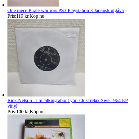
One piece Pirate warriors PS3 Playstation 3 Japansk utgåva
Pris:
119 kr
,
Köp nu
.
Rick Nelson - I'm talking about you / Just relax Swe 1964 EP
vinyl
Pris:
100 kr
,
Köp nu
.