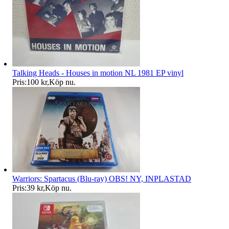
Talking Heads - Houses in motion NL 1981 EP vinyl
Pris:
100 kr
,
Köp nu
.
Warriors: Spartacus (Blu-ray) OBS! NY, INPLASTAD
Pris:
39 kr
,
Köp nu
.