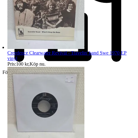
Creedence Clearwater Revival - Travelin' band Swe 1970 EP
vinyl
Pris:
100 kr
,
Köp nu
.
Företag