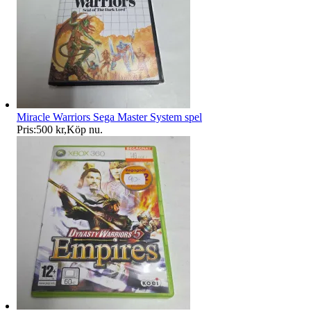
Miracle Warriors Sega Master System spel
Pris:
500 kr
,
Köp nu
.