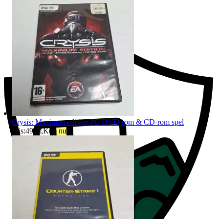
Ersättning om du inte får din vara
Crysis: Maximun edition PC DVD-rom & CD-rom spel
Pris:
49 kr
,
Köp nu
.