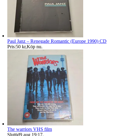
Paul Janz – Renegade Romantic (Europe 1990) CD
Pris:
50 kr
,
Köp nu
.
The warriors VHS film
Sluttid
9 aug 19:17
.