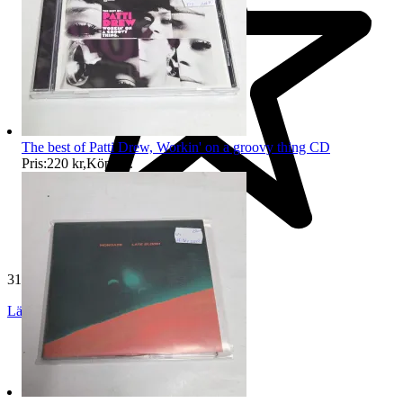
The best of Patti Drew, Workin' on a groovy thing CD
Pris:
220 kr
,
Köp nu
.
31 142 omdömen
Läs omdömen
Följ