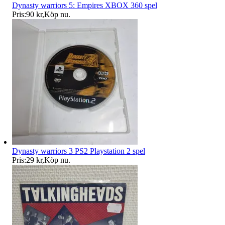
Dynasty warriors 5: Empires XBOX 360 spel
Pris:
90 kr
,
Köp nu
.
Dynasty warriors 3 PS2 Playstation 2 spel
Pris:
29 kr
,
Köp nu
.