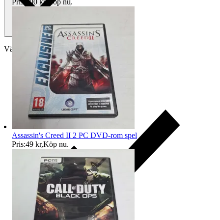
Pris:
100 kr
,
Köp nu
.
Välj till köparskydd
Assassin's Creed II 2 PC DVD-rom spel
Pris:
49 kr
,
Köp nu
.