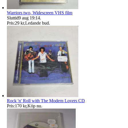
Warriors two, Widescreen VHS film
Sluttid
9 aug 19:14
.
Pris:
29 kr
,
Ledande bud
.
Rock 'n' Roll with The Modern Lovers CD
Pris:
170 kr
,
Köp nu
.