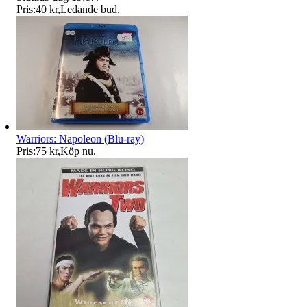
Pris:
40 kr
,
Ledande bud
.
Warriors: Napoleon (Blu-ray)
Pris:
75 kr
,
Köp nu
.