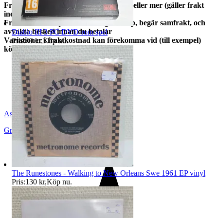
Fri frakt gäller alltid vid köp för 999kr eller mer (gäller frakt
inom Sverige).
Fraktkostnaden justeras av mig vid köp, begär samfrakt, och
avvakta besked innan du betalar
Diablo III 3 PC DVD-rom spel
Variationer i fraktkostnad kan förekomma vid (till exempel)
Pris:
49 kr
,
Köp nu
.
köp av specialutgåvor och boxar.
Askers_grums
Grums
,
Sverige
The Runestones - Walking to New Orleans Swe 1961 EP vinyl
Pris:
130 kr
,
Köp nu
.