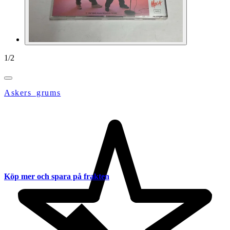
1
/
2
Askers_grums
Köp mer och spara på frakten