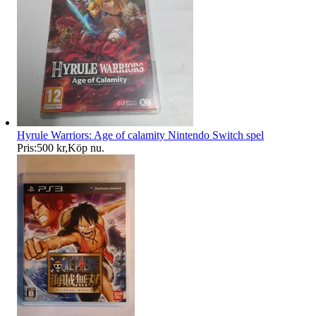
Hyrule Warriors: Age of calamity Nintendo Switch spel
Pris:
500 kr
,
Köp nu
.