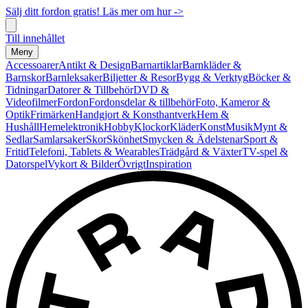
Sälj ditt fordon gratis! Läs mer om hur ->
Till innehållet
Meny
Accessoarer
Antikt & Design
Barnartiklar
Barnkläder &
Barnskor
Barnleksaker
Biljetter & Resor
Bygg & Verktyg
Böcker &
Tidningar
Datorer & Tillbehör
DVD &
Videofilmer
Fordon
Fordonsdelar & tillbehör
Foto, Kameror &
Optik
Frimärken
Handgjort & Konsthantverk
Hem &
Hushåll
Hemelektronik
Hobby
Klockor
Kläder
Konst
Musik
Mynt &
Sedlar
Samlarsaker
Skor
Skönhet
Smycken & Ädelstenar
Sport &
Fritid
Telefoni, Tablets & Wearables
Trädgård & Växter
TV-spel &
Datorspel
Vykort & Bilder
Övrigt
Inspiration