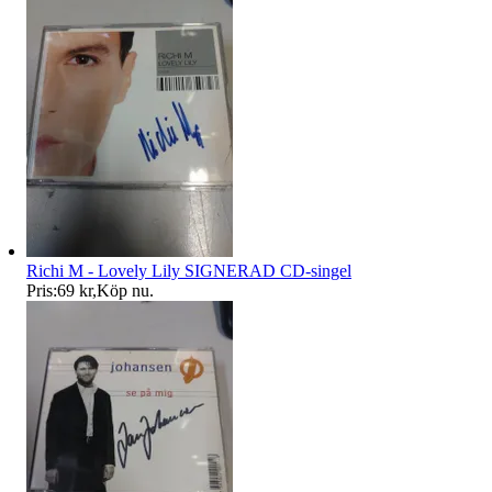
Richi M - Lovely Lily SIGNERAD CD-singel
Pris:
69 kr
,
Köp nu
.