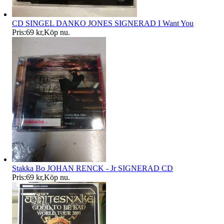
CD SINGEL DANKO JONES SIGNERAD I Want You
Pris:
69 kr
,
Köp nu
.
Stakka Bo JOHAN RENCK - Jr SIGNERAD CD
Pris:
69 kr
,
Köp nu
.