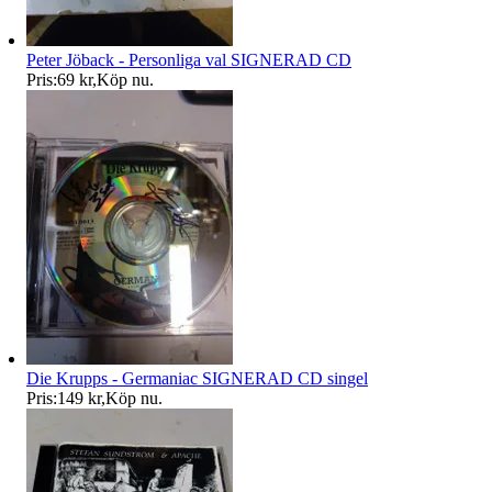
Peter Jöback - Personliga val SIGNERAD CD
Pris:
69 kr
,
Köp nu
.
Die Krupps - Germaniac SIGNERAD CD singel
Pris:
149 kr
,
Köp nu
.