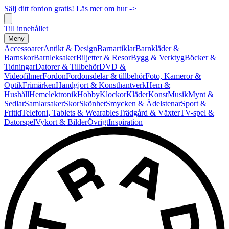
Sälj ditt fordon gratis! Läs mer om hur ->
Till innehållet
Meny
Accessoarer
Antikt & Design
Barnartiklar
Barnkläder &
Barnskor
Barnleksaker
Biljetter & Resor
Bygg & Verktyg
Böcker &
Tidningar
Datorer & Tillbehör
DVD &
Videofilmer
Fordon
Fordonsdelar & tillbehör
Foto, Kameror &
Optik
Frimärken
Handgjort & Konsthantverk
Hem &
Hushåll
Hemelektronik
Hobby
Klockor
Kläder
Konst
Musik
Mynt &
Sedlar
Samlarsaker
Skor
Skönhet
Smycken & Ädelstenar
Sport &
Fritid
Telefoni, Tablets & Wearables
Trädgård & Växter
TV-spel &
Datorspel
Vykort & Bilder
Övrigt
Inspiration