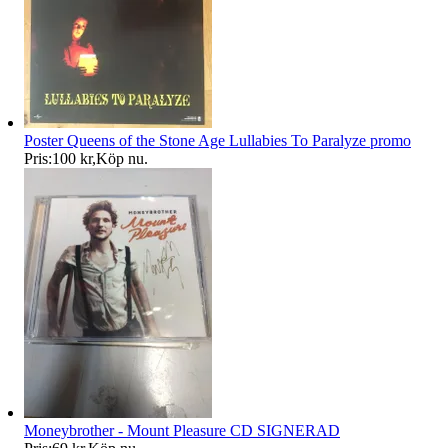
Poster Queens of the Stone Age Lullabies To Paralyze promo
Pris:
100 kr
,
Köp nu
.
Moneybrother - Mount Pleasure CD SIGNERAD