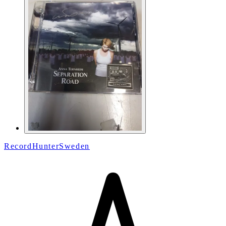
RecordHunterSweden