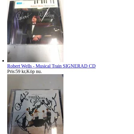
Robert Wells - Musical Train SIGNERAD CD
Pris:
59 kr
,
Köp nu
.