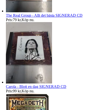
The Real Group - Allt det bästa SIGNERAD CD
Pris:
79 kr
,
Köp nu
.
Carola - Blott en dag SIGNERAD CD
Pris:
99 kr
,
Köp nu
.