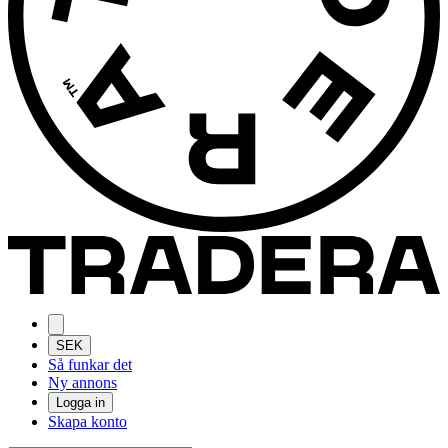
SEK
Så funkar det
Ny annons
Logga in
Skapa konto