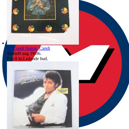
LP Candi Staton, Candi
Sluttid
9 aug 19:06
.
Pris:
8 kr
,
Ledande bud
.