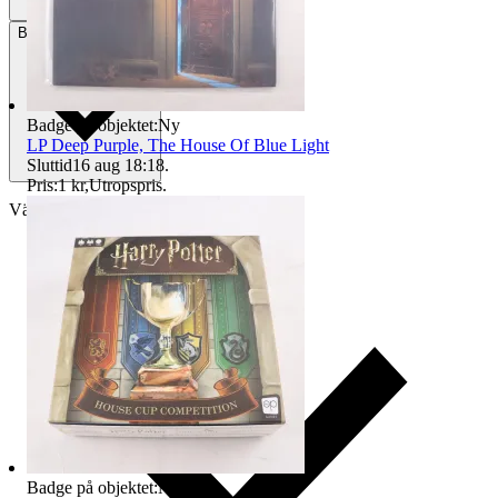
Betalning
Via Tradera
Badge på objektet:
Ny
LP Deep Purple, The House Of Blue Light
Sluttid
16 aug 18:18
.
Pris:
1 kr
,
Utropspris
.
Välj till köparskydd
Badge på objektet:
Ny