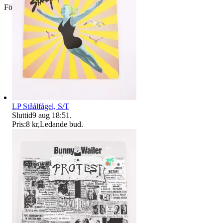
Företag
LP Ståålfågel, S/T
Sluttid
9 aug 18:51
.
Pris:
8 kr
,
Ledande bud
.