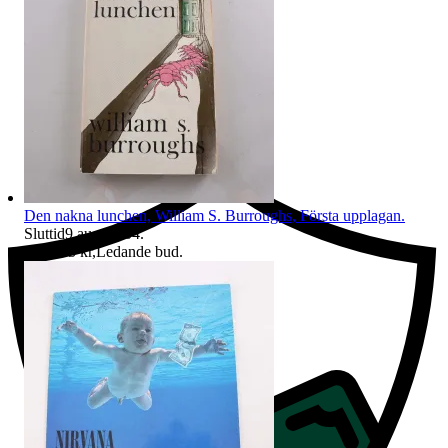
Ersättning om du inte får din vara
Den nakna lunchen, William S. Burroughs, Första upplagan.
Sluttid
9 aug 21:04
.
Pris:
165 kr
,
Ledande bud
.