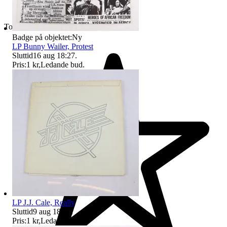
Toppsäljare
Badge på objektet:
Ny
LP Bunny Wailer, Protest
Sluttid
16 aug 18:27
.
Pris:
1 kr
,
Ledande bud
.
LP J.J. Cale, Really
Sluttid
9 aug 18:47
.
Pris:
1 kr
,
Ledande bud
.