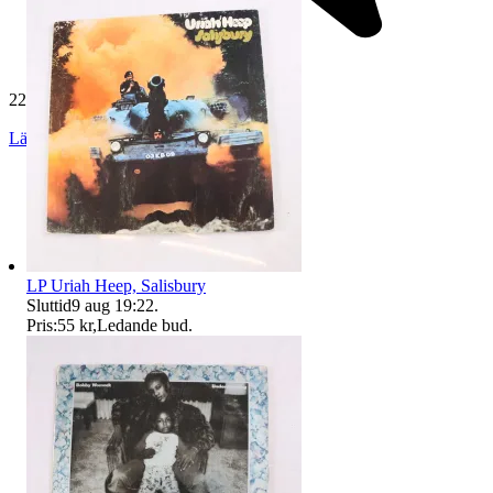
229 553 omdömen
Läs omdömen
Följ
LP Uriah Heep, Salisbury
Sluttid
9 aug 19:22
.
Pris:
55 kr
,
Ledande bud
.