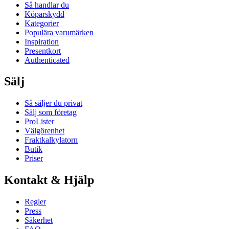
Så handlar du
Köparskydd
Kategorier
Populära varumärken
Inspiration
Presentkort
Authenticated
Sälj
Så säljer du privat
Sälj som företag
ProLister
Välgörenhet
Fraktkalkylatorn
Butik
Priser
Kontakt & Hjälp
Regler
Press
Säkerhet