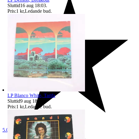
Sluttid
16 aug 18:03
.
Pris:
1 kr
,
Ledande bud
.
LP Blanco White, Tarifa
Sluttid
9 aug 18:31
.
Pris:
1 kr
,
Ledande bud
.
5.0