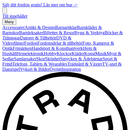
Sälj ditt fordon gratis! Läs mer om hur ->
Till innehållet
Meny
Accessoarer
Antikt & Design
Barnartiklar
Barnkläder &
Barnskor
Barnleksaker
Biljetter & Resor
Bygg & Verktyg
Böcker &
Tidningar
Datorer & Tillbehör
DVD &
Videofilmer
Fordon
Fordonsdelar & tillbehör
Foto, Kameror &
Optik
Frimärken
Handgjort & Konsthantverk
Hem &
Hushåll
Hemelektronik
Hobby
Klockor
Kläder
Konst
Musik
Mynt &
Sedlar
Samlarsaker
Skor
Skönhet
Smycken & Ädelstenar
Sport &
Fritid
Telefoni, Tablets & Wearables
Trädgård & Växter
TV-spel &
Datorspel
Vykort & Bilder
Övrigt
Inspiration