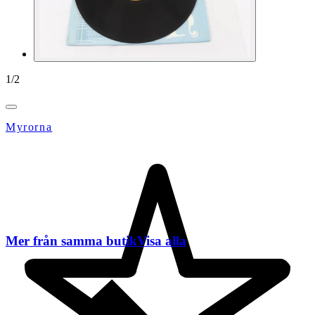
1
/
2
Myrorna
Mer från samma butik
Visa alla