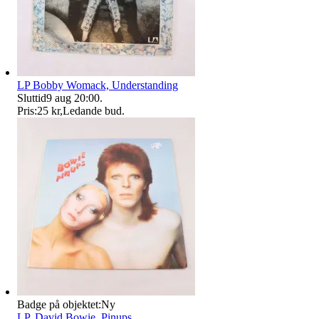
LP Bobby Womack, Understanding
Sluttid
9 aug 20:00
.
Pris:
25 kr
,
Ledande bud
.
Badge på objektet:
Ny
LP, David Bowie, Pinups.