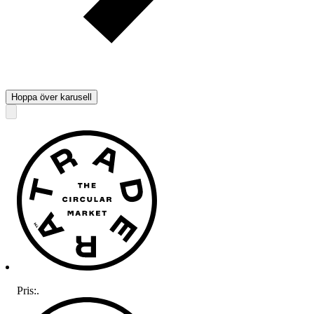
Hoppa över karusell
Pris:
.