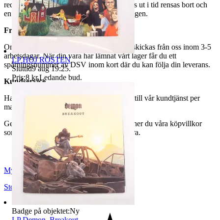
redo för avhämtning. Ordrar som ej hämtas ut i tid rensas bort och
en avgift på 84 kr dras av från återbetalningen.
Frakt
Om du har valt frakt kommer din vara att skickas från oss inom 3-5
arbetsdagar. När din vara har lämnat vårt lager får du ett
LP HÖJ RÖSTEN
spårningsnummer av DSV inom kort där du kan följa din leverans.
Sluttid
9 aug 19:25
.
Pris:
8 kr
,
Ledande bud
.
Kundservice
Har du frågor eller funderingar hör av dig till vår kundtjänst per
mail:
webbshop@myrorna.se
.
Genom att buda på våra annonser godkänner du våra köpvillkor
som du hittar på vår infosida här på Tradera.
Myrorna
Stockholm
,
Sverige
Badge på objektet:
Ny
LP Demon, Breakout