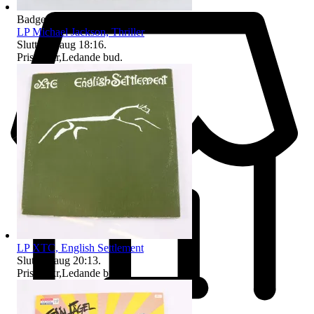
Badge på objektet:
Ny
LP Michael Jackson, Thriller
Sluttid
16 aug 18:16
.
Pris:
47 kr
,
Ledande bud
.
LP XTC, English Settlement
Sluttid
9 aug 20:13
.
Pris:
17 kr
,
Ledande bud
.