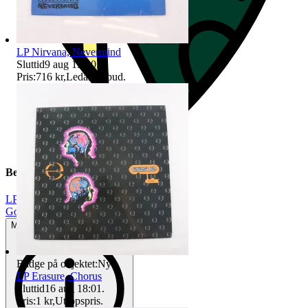
LP Nirvana, Nevermind
Sluttid
9 aug 19:20
.
Pris:
716 kr
,
Ledande bud
.
Beskrivning
LP
|
Gott använt skick
Mindre tecken på användning
Badge på objektet:
Ny
LP Erasure, Chorus
Sluttid
16 aug 18:01
.
Pris:
1 kr
,
Utropspris
.