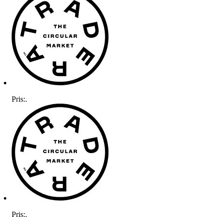
Pris:
.
Pris:
.