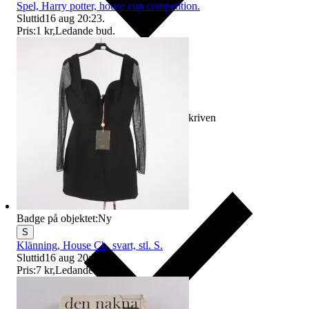
Spel, Harry potter, house cup competition.
Sluttid
16 aug 20:23
.
Pris:
1 kr
,
Ledande bud
.
Ersättning om varan inte är som beskriven
Badge på objektet:
Ny
S
Klänning, House Cb, svart, stl. S.
Sluttid
16 aug 20:21
.
Pris:
7 kr
,
Ledande bud
.