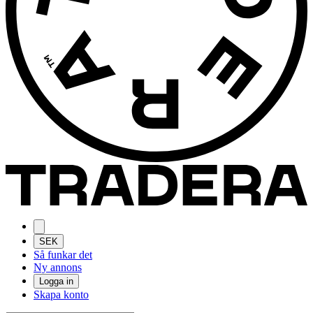
SEK
Så funkar det
Ny annons
Logga in
Skapa konto