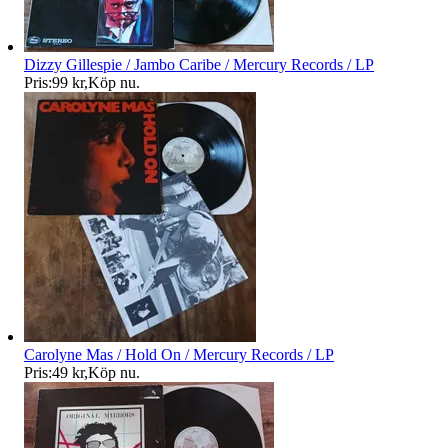
Dizzy Gillespie / Jambo Caribe / Mercury Records / LP
Pris:
99 kr
,
Köp nu
.
Carolyne Mas / Hold On / Mercury Records / LP
Pris:
49 kr
,
Köp nu
.