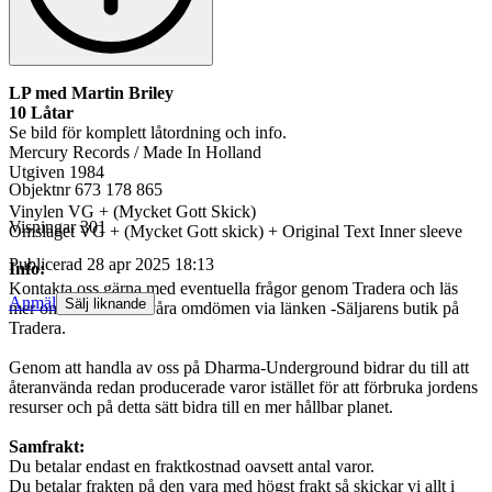
LP med Martin Briley
10 Låtar
Se bild för komplett låtordning och info.
Mercury Records / Made In Holland
Utgiven 1984
Objektnr
673 178 865
Vinylen VG + (Mycket Gott Skick)
Visningar
301
Omslaget VG + (Mycket Gott skick) + Original Text Inner sleeve
Publicerad
28 apr 2025 18:13
Info:
Kontakta oss gärna med eventuella frågor genom Tradera och läs
Anmäl
Sälj liknande
mer om oss samt se våra omdömen via länken -Säljarens butik på
Tradera.
Genom att handla av oss på Dharma-Underground bidrar du till att
återanvända redan producerade varor istället för att förbruka jordens
resurser och på detta sätt bidra till en mer hållbar planet.
Samfrakt:
Du betalar endast en fraktkostnad oavsett antal varor.
Du betalar frakten på den vara med högst frakt så skickar vi allt i