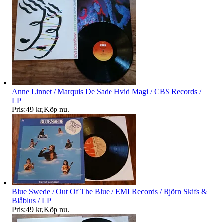
Anne Linnet / Marquis De Sade Hvid Magi / CBS Records /
LP
Pris:
49 kr
,
Köp nu
.
Blue Swede / Out Of The Blue / EMI Records / Björn Skifs &
Blåblus / LP
Pris:
49 kr
,
Köp nu
.