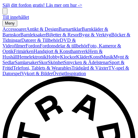
Sälj ditt fordon gratis! Läs mer om hur ->
Till innehållet
Meny
Accessoarer
Antikt & Design
Barnartiklar
Barnkläder &
Barnskor
Barnleksaker
Biljetter & Resor
Bygg & Verktyg
Böcker &
Tidningar
Datorer & Tillbehör
DVD &
Videofilmer
Fordon
Fordonsdelar & tillbehör
Foto, Kameror &
Optik
Frimärken
Handgjort & Konsthantverk
Hem &
Hushåll
Hemelektronik
Hobby
Klockor
Kläder
Konst
Musik
Mynt &
Sedlar
Samlarsaker
Skor
Skönhet
Smycken & Ädelstenar
Sport &
Fritid
Telefoni, Tablets & Wearables
Trädgård & Växter
TV-spel &
Datorspel
Vykort & Bilder
Övrigt
Inspiration