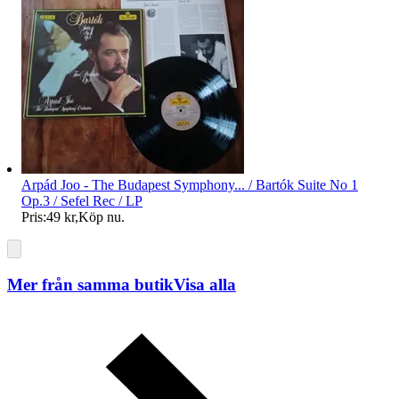
Arpád Joo - The Budapest Symphony... / Bartók Suite No 1
Op.3 / Sefel Rec / LP
Pris:
49 kr
,
Köp nu
.
Mer från samma butik
Visa alla