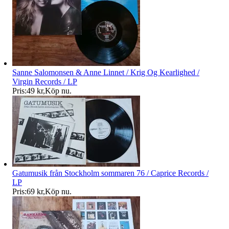
Sanne Salomonsen & Anne Linnet / Krig Og Kearlighed /
Virgin Records / LP
Pris:
49 kr
,
Köp nu
.
Gatumusik från Stockholm sommaren 76 / Caprice Records /
LP
Pris:
69 kr
,
Köp nu
.