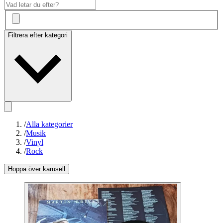
Filtrera efter kategori
/
Alla kategorier
/
Musik
/
Vinyl
/
Rock
Hoppa över karusell