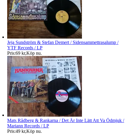
Jeja Sundström & Stefan Demert / Sidensammettrasalump /
YTF Records / LP
Pris:
69 kr
,
Köp nu
.
Mats Rådberg & Rankarna / Det Är Inte Lätt Att Va Ödmjuk /
Mariann Records / LP
Pris:
49 kr
,
Köp nu
.