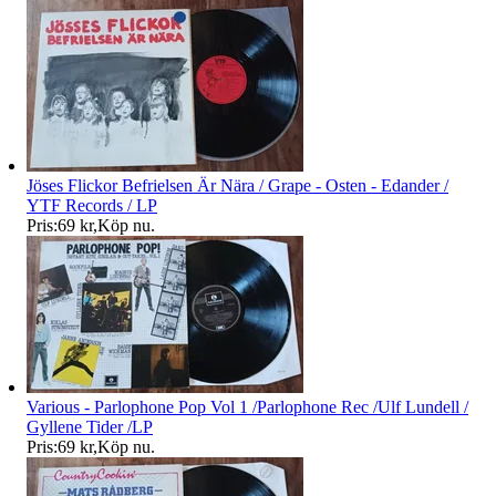
Jöses Flickor Befrielsen Är Nära / Grape - Osten - Edander /
YTF Records / LP
Pris:
69 kr
,
Köp nu
.
Various - Parlophone Pop Vol 1 /Parlophone Rec /Ulf Lundell /
Gyllene Tider /LP
Pris:
69 kr
,
Köp nu
.