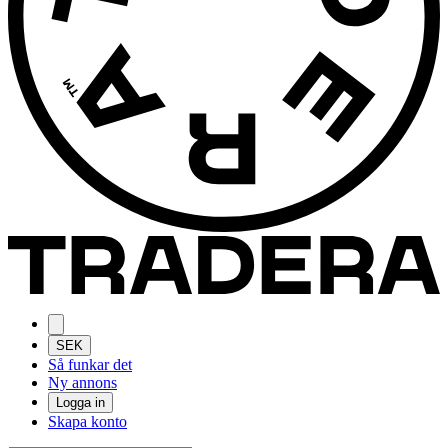
SEK
Så funkar det
Ny annons
Logga in
Skapa konto