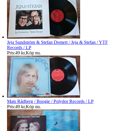
Jeja Sundström & Stefan Demert / Jeja & Stefan / YTF
Records / LP
Pris:
49 kr
,
Köp nu
.
Mats Rådberg / Boogie / Polydor Records / LP
Pris:
49 kr
,
Köp nu
.