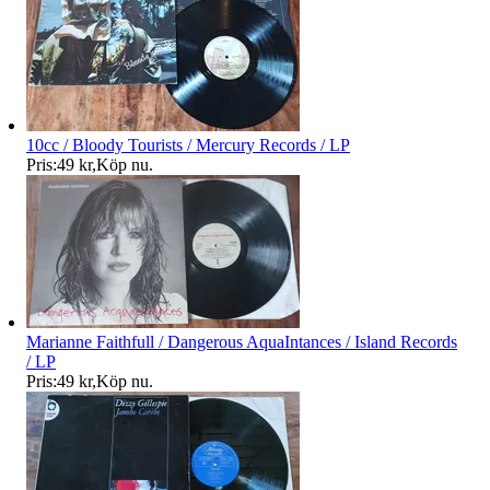
10cc / Bloody Tourists / Mercury Records / LP
Pris:
49 kr
,
Köp nu
.
Marianne Faithfull / Dangerous AquaIntances / Island Records
/ LP
Pris:
49 kr
,
Köp nu
.