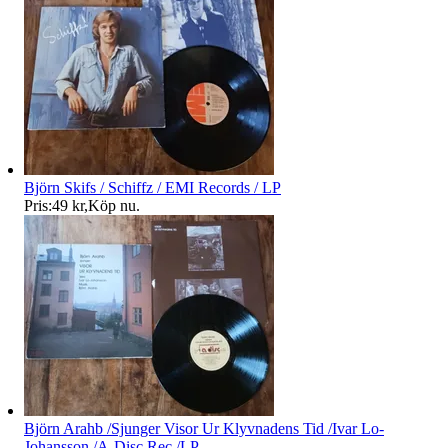
Björn Skifs / Schiffz / EMI Records / LP
Pris:
49 kr
,
Köp nu
.
Björn Arahb /Sjunger Visor Ur Klyvnadens Tid /Ivar Lo-
Johansson /A-Disc Rec /LP