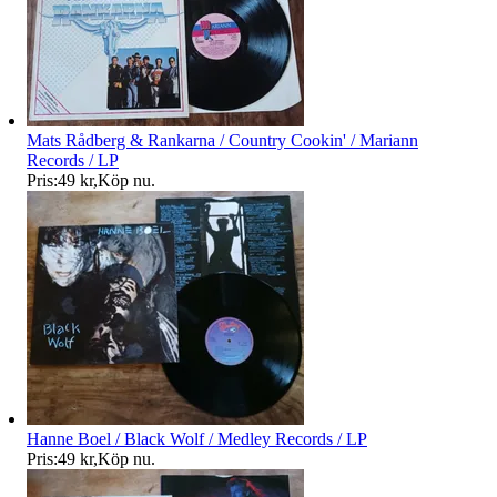
Mats Rådberg & Rankarna / Country Cookin' / Mariann
Records / LP
Pris:
49 kr
,
Köp nu
.
Hanne Boel / Black Wolf / Medley Records / LP
Pris:
49 kr
,
Köp nu
.