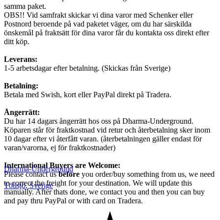
samma paket.
OBS!! Vid samfrakt skickar vi dina varor med Schenker eller
Postnord beroende på vad paketet väger, om du har särskilda
önskemål på fraktsätt för dina varor får du kontakta oss direkt efter
ditt köp.
Leverans:
1-5 arbetsdagar efter betalning. (Skickas från Sverige)
Betalning:
Betala med Swish, kort eller PayPal direkt på Tradera.
Ångerrätt:
Du har 14 dagars ångerrätt hos oss på Dharma-Underground.
Köparen står för fraktkostnad vid retur och återbetalning sker inom
10 dagar efter vi återfått varan. (återbetalningen gäller endast för
varan/varorna, ej för fraktkostnader)
I
nternational Buyers are Welcome:
Dharma-Underground
Please contact us
before
you order/buy something from us, we need
to correct the freight for your destination. We will update this
Töllsjö
,
Sverige
manually. After thats done, we contact you and then you can buy
and pay thru PayPal or with card on Tradera.