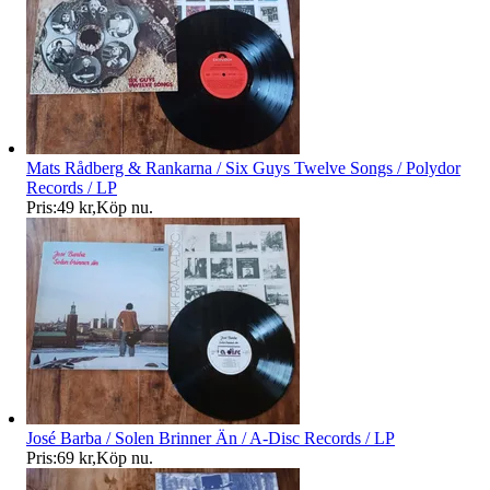
Mats Rådberg & Rankarna / Six Guys Twelve Songs / Polydor
Records / LP
Pris:
49 kr
,
Köp nu
.
José Barba / Solen Brinner Än / A-Disc Records / LP
Pris:
69 kr
,
Köp nu
.