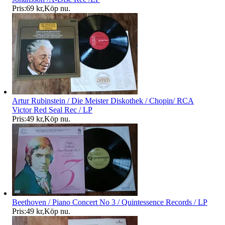
Pris:
69 kr
,
Köp nu
.
Artur Rubinstein / Die Meister Diskothek / Chopin/ RCA
Victor Red Seal Rec / LP
Pris:
49 kr
,
Köp nu
.
Beethoven / Piano Concert No 3 / Quintessence Records / LP
Pris:
49 kr
,
Köp nu
.