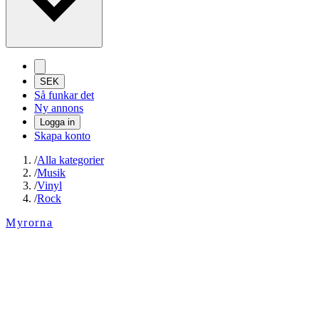
SEK
Så funkar det
Ny annons
Logga in
Skapa konto
/
Alla kategorier
/
Musik
/
Vinyl
/
Rock
Myrorna