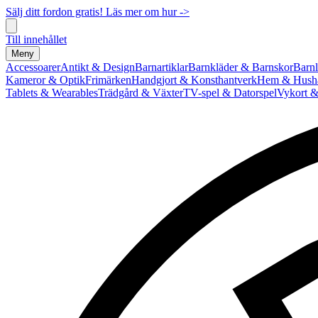
Sälj ditt fordon gratis! Läs mer om hur ->
Till innehållet
Meny
Accessoarer
Antikt & Design
Barnartiklar
Barnkläder & Barnskor
Barnl
Kameror & Optik
Frimärken
Handgjort & Konsthantverk
Hem & Hushå
Tablets & Wearables
Trädgård & Växter
TV-spel & Datorspel
Vykort &