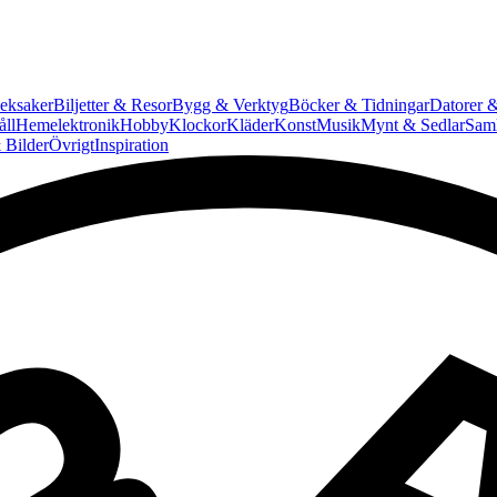
eksaker
Biljetter & Resor
Bygg & Verktyg
Böcker & Tidningar
Datorer &
ll
Hemelektronik
Hobby
Klockor
Kläder
Konst
Musik
Mynt & Sedlar
Saml
 Bilder
Övrigt
Inspiration