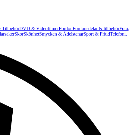
 Tillbehör
DVD & Videofilmer
Fordon
Fordonsdelar & tillbehör
Foto,
arsaker
Skor
Skönhet
Smycken & Ädelstenar
Sport & Fritid
Telefoni,