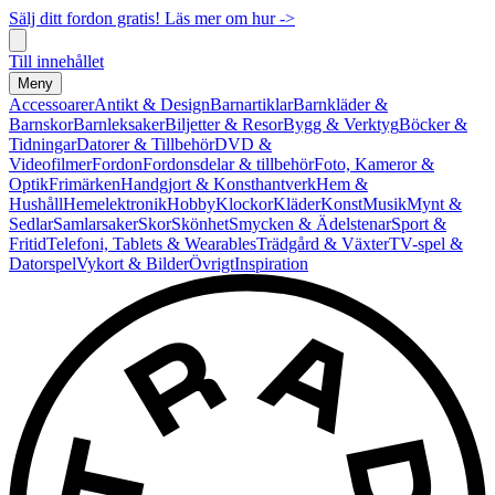
Sälj ditt fordon gratis! Läs mer om hur ->
Till innehållet
Meny
Accessoarer
Antikt & Design
Barnartiklar
Barnkläder &
Barnskor
Barnleksaker
Biljetter & Resor
Bygg & Verktyg
Böcker &
Tidningar
Datorer & Tillbehör
DVD &
Videofilmer
Fordon
Fordonsdelar & tillbehör
Foto, Kameror &
Optik
Frimärken
Handgjort & Konsthantverk
Hem &
Hushåll
Hemelektronik
Hobby
Klockor
Kläder
Konst
Musik
Mynt &
Sedlar
Samlarsaker
Skor
Skönhet
Smycken & Ädelstenar
Sport &
Fritid
Telefoni, Tablets & Wearables
Trädgård & Växter
TV-spel &
Datorspel
Vykort & Bilder
Övrigt
Inspiration