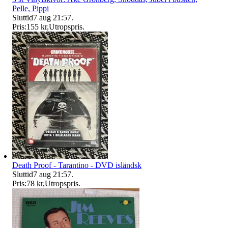
Pelle, Pippi
Sluttid
7 aug 21:57
.
Pris:
155 kr
,
Utropspris
.
Death Proof - Tarantino - DVD isländsk
Sluttid
7 aug 21:57
.
Pris:
78 kr
,
Utropspris
.