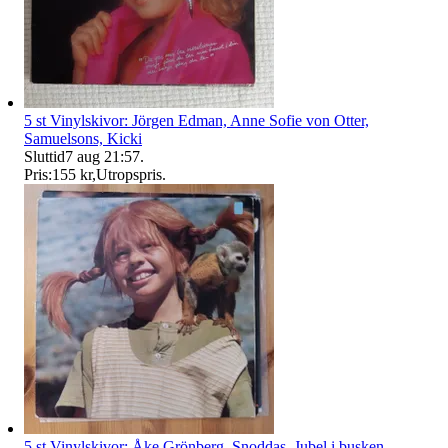
5 st Vinylskivor: Jörgen Edman, Anne Sofie von Otter,
Samuelsons, Kicki
Sluttid
7 aug 21:57
.
Pris:
155 kr
,
Utropspris
.
5 st Vinylskivor: Åke Grönberg, Snoddas, Jubel i busken,