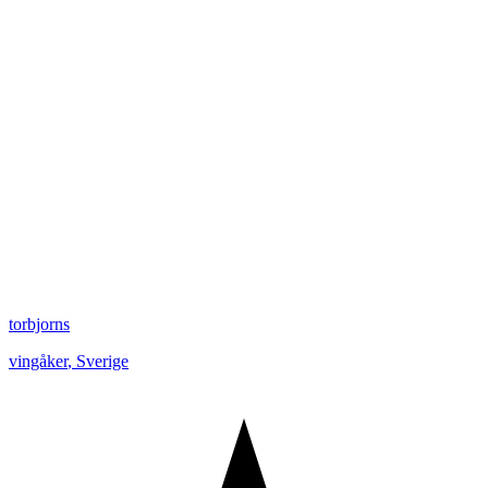
torbjorns
vingåker
,
Sverige