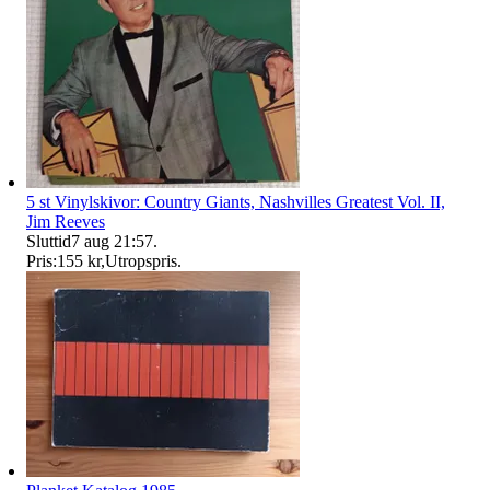
5 st Vinylskivor: Country Giants, Nashvilles Greatest Vol. II,
Jim Reeves
Sluttid
7 aug 21:57
.
Pris:
155 kr
,
Utropspris
.