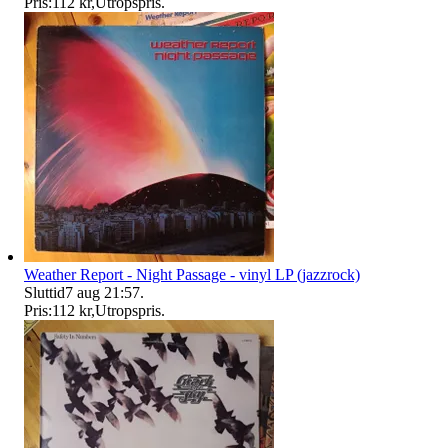
Pris:
112 kr
,
Utropspris
.
Weather Report - Night Passage - vinyl LP (jazzrock)
Sluttid
7 aug 21:57
.
Pris:
112 kr
,
Utropspris
.