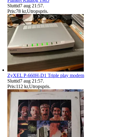
Planket Katalog 1985
Sluttid
7 aug 21:57
.
Pris:
78 kr
,
Utropspris
.
ZyXEL P-660H-D1 Triple play modem
Sluttid
7 aug 21:57
.
Pris:
112 kr
,
Utropspris
.