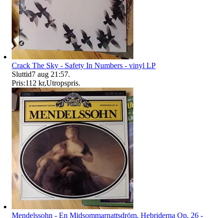
Crack The Sky - Safety In Numbers - vinyl LP
Sluttid
7 aug 21:57
.
Pris:
112 kr
,
Utropspris
.
Mendelssohn - En Midsommarnattsdröm, Hebriderna Op. 26 -