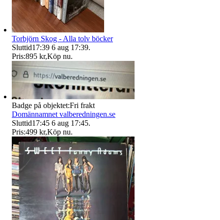
Torbjörn Skog - Alla tolv böcker
Sluttid
17:39
6 aug 17:39
.
Pris:
895 kr
,
Köp nu
.
Badge på objektet:
Fri frakt
Domännamnet valberedningen.se
Sluttid
17:45
6 aug 17:45
.
Pris:
499 kr
,
Köp nu
.