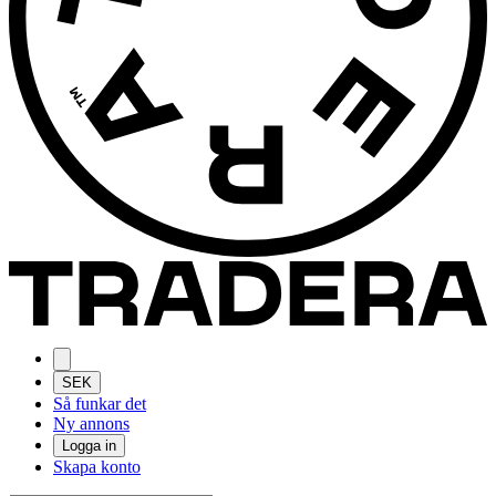
SEK
Så funkar det
Ny annons
Logga in
Skapa konto