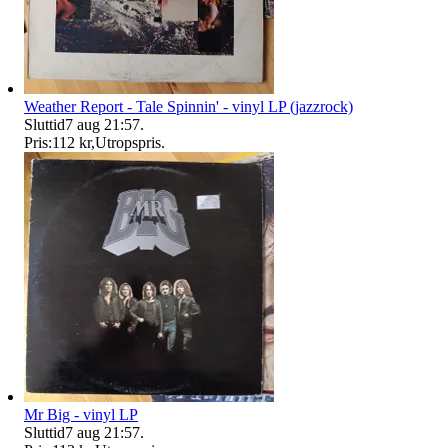
Weather Report - Tale Spinnin' - vinyl LP (jazzrock)
Sluttid
7 aug 21:57
.
Pris:
112 kr
,
Utropspris
.
Mr Big - vinyl LP
Sluttid
7 aug 21:57
.