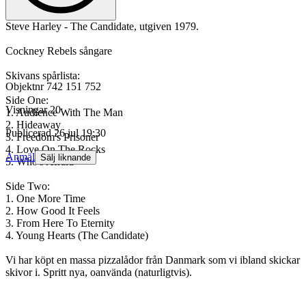
Steve Harley - The Candidate, utgiven 1979.
Cockney Rebels sångare
Skivans spårlista:
Objektnr
742 151 752
Side One:
Visningar
20
1. Audience With The Man
2. Hideaway
Publicerad
26 jul 19:30
3. Freedom's Prisoner
4. Love On The Rocks
Anmäl
Sälj liknande
5. Who's Afraid
Side Two:
1. One More Time
2. How Good It Feels
3. From Here To Eternity
4. Young Hearts (The Candidate)
Vi har köpt en massa pizzalådor från Danmark som vi ibland skickar
skivor i. Spritt nya, oanvända (naturligtvis).