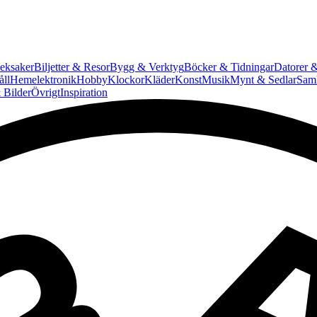
eksaker
Biljetter & Resor
Bygg & Verktyg
Böcker & Tidningar
Datorer &
ll
Hemelektronik
Hobby
Klockor
Kläder
Konst
Musik
Mynt & Sedlar
Saml
 Bilder
Övrigt
Inspiration