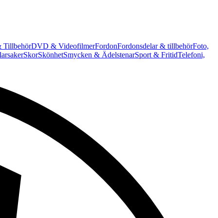
 Tillbehör
DVD & Videofilmer
Fordon
Fordonsdelar & tillbehör
Foto,
arsaker
Skor
Skönhet
Smycken & Ädelstenar
Sport & Fritid
Telefoni,