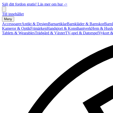
Sälj ditt fordon gratis! Läs mer om hur ->
Till innehållet
Meny
Accessoarer
Antikt & Design
Barnartiklar
Barnkläder & Barnskor
Barnl
Kameror & Optik
Frimärken
Handgjort & Konsthantverk
Hem & Hushå
Tablets & Wearables
Trädgård & Växter
TV-spel & Datorspel
Vykort &