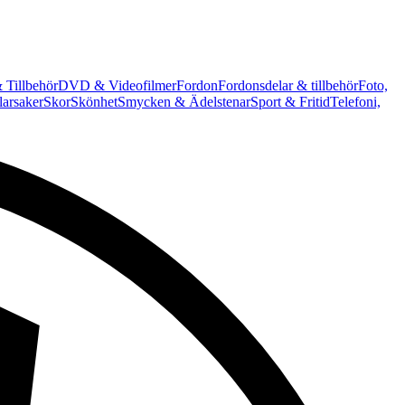
 Tillbehör
DVD & Videofilmer
Fordon
Fordonsdelar & tillbehör
Foto,
arsaker
Skor
Skönhet
Smycken & Ädelstenar
Sport & Fritid
Telefoni,