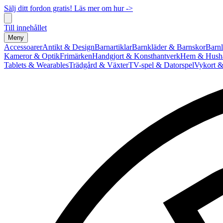
Sälj ditt fordon gratis! Läs mer om hur ->
Till innehållet
Meny
Accessoarer
Antikt & Design
Barnartiklar
Barnkläder & Barnskor
Barnl
Kameror & Optik
Frimärken
Handgjort & Konsthantverk
Hem & Hushå
Tablets & Wearables
Trädgård & Växter
TV-spel & Datorspel
Vykort &