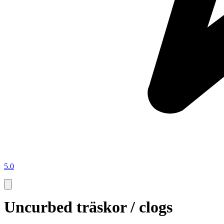
5.0
Uncurbed träskor / clogs