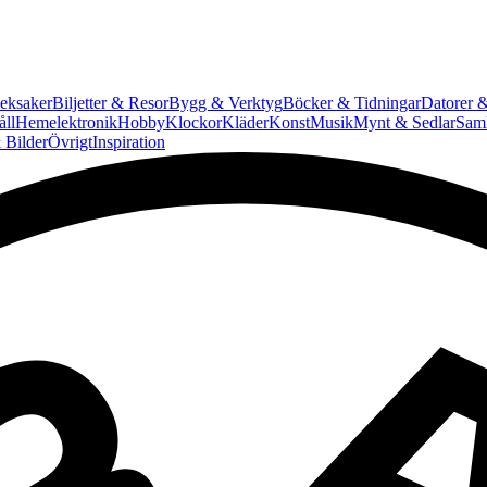
eksaker
Biljetter & Resor
Bygg & Verktyg
Böcker & Tidningar
Datorer &
ll
Hemelektronik
Hobby
Klockor
Kläder
Konst
Musik
Mynt & Sedlar
Saml
 Bilder
Övrigt
Inspiration