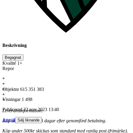
Beskrivning
Begagnat
Kvalité 1+
Repor
*
*
Objektnr
615 351 383
*
*
Visningar
1 498
*
Publicerad
22 nov 2023 13:40
Leveransinformation:
Anmäl
Sälj liknande
Köp skickas inom 1-3 dagar efter genomförd betalning.
Köp under 500kr skickas som standard med vanlig post (frimärke).