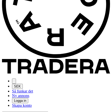
SEK
Så funkar det
Ny annons
Logga in
Skapa konto