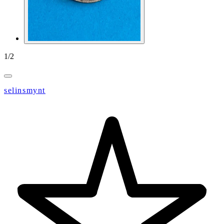
1
/
2
selinsmynt