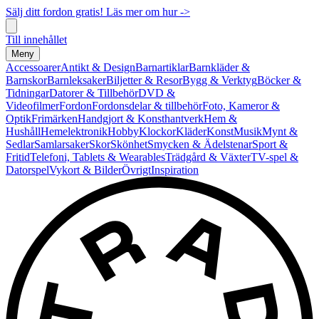
Sälj ditt fordon gratis! Läs mer om hur ->
Till innehållet
Meny
Accessoarer
Antikt & Design
Barnartiklar
Barnkläder &
Barnskor
Barnleksaker
Biljetter & Resor
Bygg & Verktyg
Böcker &
Tidningar
Datorer & Tillbehör
DVD &
Videofilmer
Fordon
Fordonsdelar & tillbehör
Foto, Kameror &
Optik
Frimärken
Handgjort & Konsthantverk
Hem &
Hushåll
Hemelektronik
Hobby
Klockor
Kläder
Konst
Musik
Mynt &
Sedlar
Samlarsaker
Skor
Skönhet
Smycken & Ädelstenar
Sport &
Fritid
Telefoni, Tablets & Wearables
Trädgård & Växter
TV-spel &
Datorspel
Vykort & Bilder
Övrigt
Inspiration