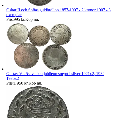
Oskar II och Sofias guldbröllop 1857-1907 - 2 kronor 1907 - 3
exemplar
Pris:
995 kr
,
Köp nu
.
Gustav V - 5st vackra jubileumsmynt i silver 1921x2, 1932,
1935x2
Pris:
1 950 kr
,
Köp nu
.