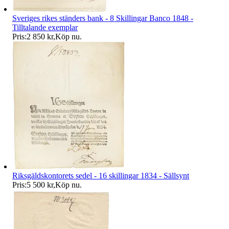
Sveriges rikes ständers bank - 8 Skillingar Banco 1848 -
Tilltalande exemplar
Pris:
2 850 kr
,
Köp nu
.
Riksgäldskontorets sedel - 16 skillingar 1834 - Sällsynt
Pris:
5 500 kr
,
Köp nu
.