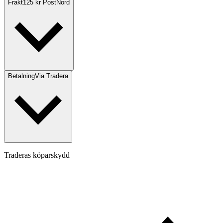
Frakt
125 kr PostNord
Betalning
Via Tradera
Traderas köparskydd