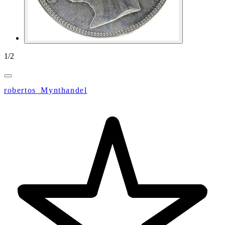
1
/
2
robertos_Mynthandel