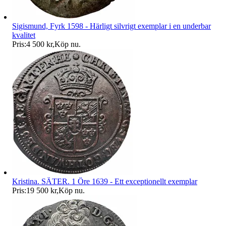
Sigismund, Fyrk 1598 - Härligt silvrigt exemplar i en underbar
kvalitet
Pris:
4 500 kr
,
Köp nu
.
Kristina. SÄTER. 1 Öre 1639 - Ett exceptionellt exemplar
Pris:
19 500 kr
,
Köp nu
.