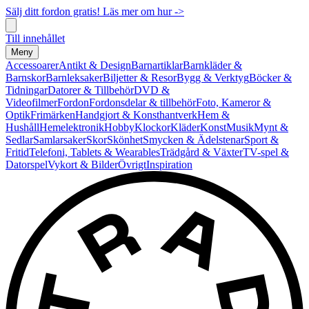
Sälj ditt fordon gratis! Läs mer om hur ->
Till innehållet
Meny
Accessoarer
Antikt & Design
Barnartiklar
Barnkläder &
Barnskor
Barnleksaker
Biljetter & Resor
Bygg & Verktyg
Böcker &
Tidningar
Datorer & Tillbehör
DVD &
Videofilmer
Fordon
Fordonsdelar & tillbehör
Foto, Kameror &
Optik
Frimärken
Handgjort & Konsthantverk
Hem &
Hushåll
Hemelektronik
Hobby
Klockor
Kläder
Konst
Musik
Mynt &
Sedlar
Samlarsaker
Skor
Skönhet
Smycken & Ädelstenar
Sport &
Fritid
Telefoni, Tablets & Wearables
Trädgård & Växter
TV-spel &
Datorspel
Vykort & Bilder
Övrigt
Inspiration