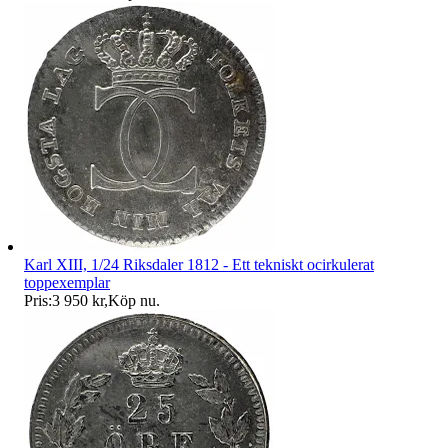
Karl XIII, 1/24 Riksdaler 1812 - Ett tekniskt ocirkulerat
toppexemplar
Pris:
3 950 kr
,
Köp nu
.