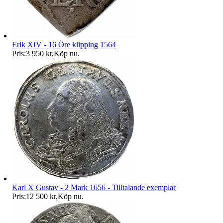
Erik XIV - 16 Öre klipping 1564
Pris:
3 950 kr
,
Köp nu
.
Karl X Gustav - 2 Mark 1656 - Tilltalande exemplar
Pris:
12 500 kr
,
Köp nu
.