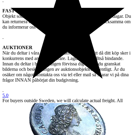
.
FAST PRIS - FULL RETURRÄTT INOM 10 DAGAR
Objekt som säljs till fast pris erbjuds full returrätt inom 10 dagar. Du
kan returnera myntet oavsett skäl, men givetvis är vi tacksamma om
du informerar oss varför du ångrat ditt köp.
.
AUKTIONER
När du deltar i våra auktioner gäller ingen returrätt då ditt köp sker i
konkurrens med andra budgivare. Lagda bud är alltså bindande.
Innan du deltar i budgivningen förvissa dig om att du granskat
bilderna och beskrivningen av auktionsobjektet ordentligt. Är du
osäker om något, kontakta oss via tel eller mail så svarar vi på dina
frågor INNAN påbörjat din budgivning.
.
5.0
For buyers outside Sweden, we will calculate actual freight. All
items will be sent as registered mail.