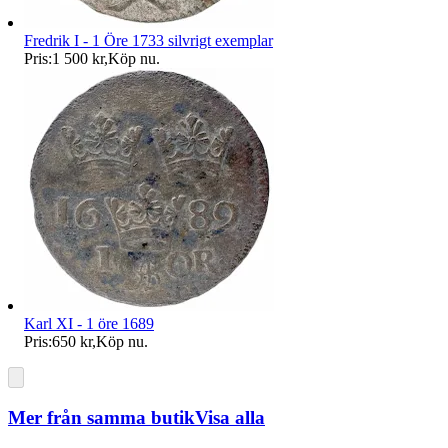
Fredrik I - 1 Öre 1733 silvrigt exemplar
Pris:
1 500 kr
,
Köp nu
.
Karl XI - 1 öre 1689
Pris:
650 kr
,
Köp nu
.
Mer från samma butik
Visa alla