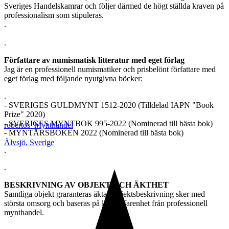
Sveriges Handelskamrar och följer därmed de högt ställda kraven på
professionalism som stipuleras.
.
.
Författare av numismatisk litteratur med eget förlag
Jag är en professionell numismatiker och prisbelönt författare med
eget förlag med följande nyutgivna böcker:
.
- SVERIGES GULDMYNT 1512-2020 (Tilldelad IAPN "Book
Prize" 2020)
- SVERIGES MYNTBOK 995-2022 (Nominerad till bästa bok)
robertos_Mynthandel
- MYNTÅRSBOKEN 2022 (Nominerad till bästa bok)
Älvsjö
,
Sverige
.
.
BESKRIVNING AV OBJEKT OCH ÄKTHET
Samtliga objekt graranteras äkta. Objektsbeskrivning sker med
största omsorg och baseras på lång erfarenhet från professionell
mynthandel.