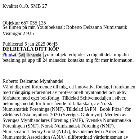
Kvalitet 01/0, SMB 27
.
Objektnr
657 055 135
Se filmen på min Youtubekanal: Roberto Delzanno Numismatik
.
Visningar
2 935
.
Publicerad
5 jan 2025 06:45
DELBETALA DITT KÖP
Önskar du förvärva dyrare objekt erbjuder vi dig att dela upp din
Anmäl
Sälj liknande
betalning på upp till 24 månader, kontakta mig för mer information.
.
Roberto Delzanno Mynthandel
Vänd dig med förtroende till mig, ett innovativt företag i framkanten
med mångårig erfarenhet av professionell mynthandel och aktiv
författare med eget bokförlag. Tilldelad Schivemedaljen i silver,
belöningsmedalj för framstående författarskap, av Norsk
Numismatisk Förenings (NNF). Tilldelad IAPN "Book Prize" för
världens bästa myntbok 2020 (Sveriges Guldmynt). Medlem av
Sveriges Mynthandlares Förening (SMF), Svenska Numismatiska
Föreningen (SNF), Norsk Numismatisk Förening (NNF),
Numismatic Literary Guild (NLG), livstidsmedlem i American
Numismatic Association (ANA), tillförordnad värderingsman av