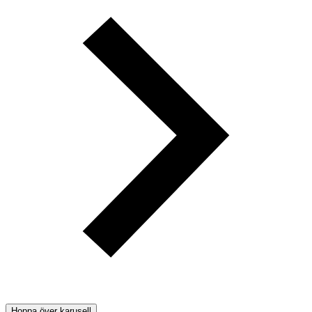
Hoppa över karusell