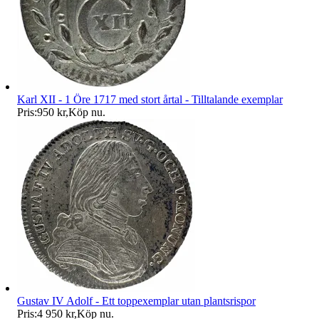
Karl XII - 1 Öre 1717 med stort årtal - Tilltalande exemplar
Pris:
950 kr
,
Köp nu
.
Gustav IV Adolf - Ett toppexemplar utan plantsrispor
Pris:
4 950 kr
,
Köp nu
.