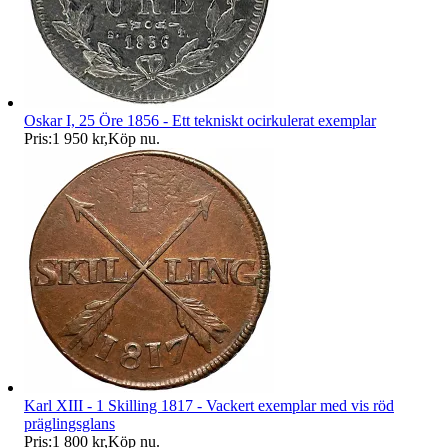
Oskar I, 25 Öre 1856 - Ett tekniskt ocirkulerat exemplar
Pris:
1 950 kr
,
Köp nu
.
Karl XIII - 1 Skilling 1817 - Vackert exemplar med vis röd
präglingsglans
Pris:
1 800 kr
,
Köp nu
.