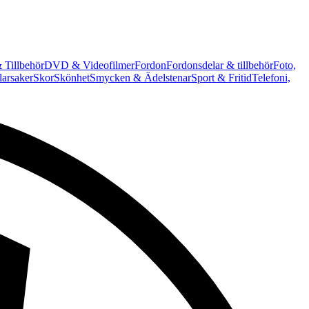
 Tillbehör
DVD & Videofilmer
Fordon
Fordonsdelar & tillbehör
Foto,
arsaker
Skor
Skönhet
Smycken & Ädelstenar
Sport & Fritid
Telefoni,