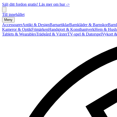
Sälj ditt fordon gratis! Läs mer om hur ->
Till innehållet
Meny
Accessoarer
Antikt & Design
Barnartiklar
Barnkläder & Barnskor
Barnl
Kameror & Optik
Frimärken
Handgjort & Konsthantverk
Hem & Hushå
Tablets & Wearables
Trädgård & Växter
TV-spel & Datorspel
Vykort &