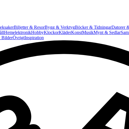
eksaker
Biljetter & Resor
Bygg & Verktyg
Böcker & Tidningar
Datorer &
ll
Hemelektronik
Hobby
Klockor
Kläder
Konst
Musik
Mynt & Sedlar
Saml
 Bilder
Övrigt
Inspiration