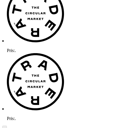
Pris:
.
Pris:
.