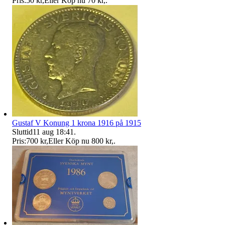
Pris:
50 kr
,
Eller Köp nu
70 kr
,
.
Gustaf V Konung 1 krona 1916 på 1915
Sluttid
11 aug 18:41
.
Pris:
700 kr
,
Eller Köp nu
800 kr
,
.