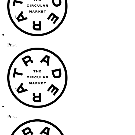
Pris:
.
Pris:
.