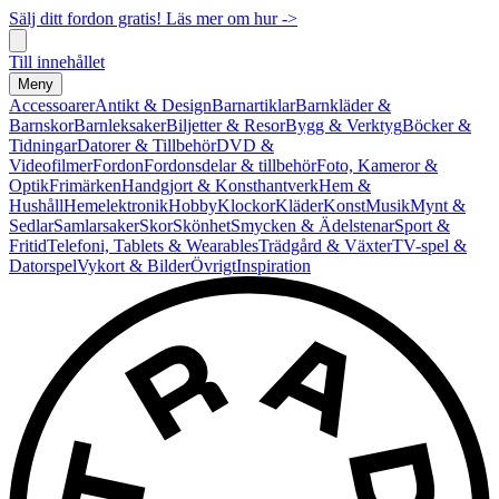
Sälj ditt fordon gratis! Läs mer om hur ->
Till innehållet
Meny
Accessoarer
Antikt & Design
Barnartiklar
Barnkläder &
Barnskor
Barnleksaker
Biljetter & Resor
Bygg & Verktyg
Böcker &
Tidningar
Datorer & Tillbehör
DVD &
Videofilmer
Fordon
Fordonsdelar & tillbehör
Foto, Kameror &
Optik
Frimärken
Handgjort & Konsthantverk
Hem &
Hushåll
Hemelektronik
Hobby
Klockor
Kläder
Konst
Musik
Mynt &
Sedlar
Samlarsaker
Skor
Skönhet
Smycken & Ädelstenar
Sport &
Fritid
Telefoni, Tablets & Wearables
Trädgård & Växter
TV-spel &
Datorspel
Vykort & Bilder
Övrigt
Inspiration