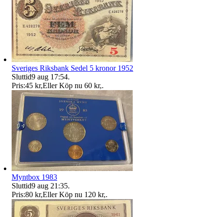
Sveriges Riksbank Sedel 5 kronor 1952
Sluttid
9 aug 17:54
.
Pris:
45 kr
,
Eller Köp nu
60 kr
,
.
Myntbox 1983
Sluttid
9 aug 21:35
.
Pris:
80 kr
,
Eller Köp nu
120 kr
,
.