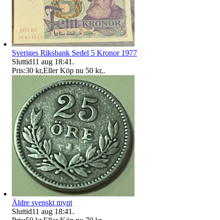
Sveriges Riksbank Sedel 5 Kronor 1977
Sluttid
11 aug 18:41
.
Pris:
30 kr
,
Eller Köp nu
50 kr
,
.
Äldre svenskt mynt
Sluttid
11 aug 18:41
.