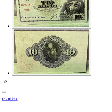
1
/
2
teknikis