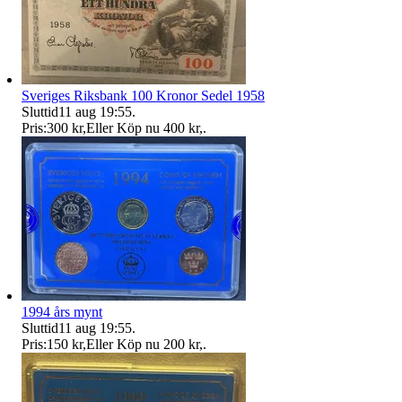
Sveriges Riksbank 100 Kronor Sedel 1958
Sluttid
11 aug 19:55
.
Pris:
300 kr
,
Eller Köp nu
400 kr
,
.
1994 års mynt
Sluttid
11 aug 19:55
.
Pris:
150 kr
,
Eller Köp nu
200 kr
,
.