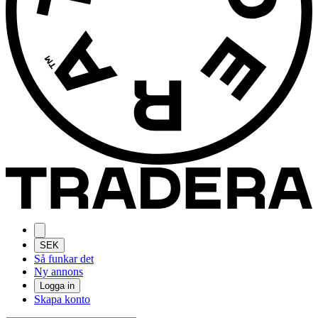
SEK
Så funkar det
Ny annons
Logga in
Skapa konto