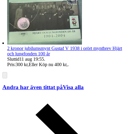
2 kronor jubilumsmynt Gustaf V 1938 i orört myntbrev Hjärt
och lungfonden 100 år
Sluttid
11 aug 19:55
.
Pris:
300 kr
,
Eller Köp nu
400 kr
,
.
Andra har även tittat på
Visa alla