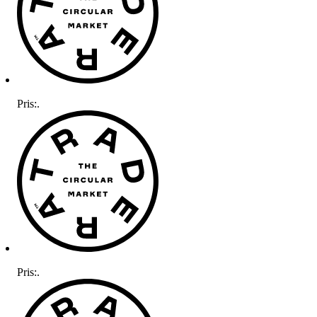
Pris:
.
Pris:
.