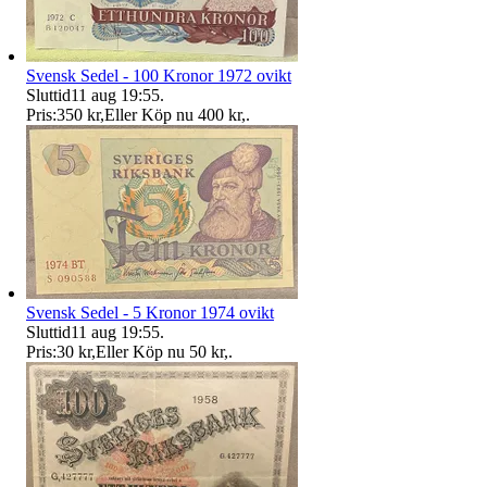
Svensk Sedel - 100 Kronor 1972 ovikt
Sluttid
11 aug 19:55
.
Pris:
350 kr
,
Eller Köp nu
400 kr
,
.
Svensk Sedel - 5 Kronor 1974 ovikt
Sluttid
11 aug 19:55
.
Pris:
30 kr
,
Eller Köp nu
50 kr
,
.