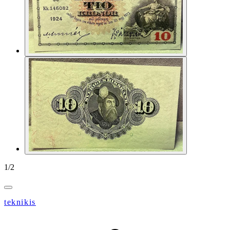
1
/
2
teknikis