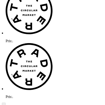
Pris:
.
Pris:
.