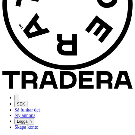
SEK
Så funkar det
Ny annons
Logga in
Skapa konto