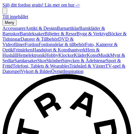
Sälj ditt fordon gratis! Läs mer om hur ->
Till innehållet
Meny
Accessoarer
Antikt & Design
Barnartiklar
Barnkläder &
Barnskor
Barnleksaker
Biljetter & Resor
Bygg & Verktyg
Böcker &
Tidningar
Datorer & Tillbehör
DVD &
Videofilmer
Fordon
Fordonsdelar & tillbehör
Foto, Kameror &
Optik
Frimärken
Handgjort & Konsthantverk
Hem &
Hushåll
Hemelektronik
Hobby
Klockor
Kläder
Konst
Musik
Mynt &
Sedlar
Samlarsaker
Skor
Skönhet
Smycken & Ädelstenar
Sport &
Fritid
Telefoni, Tablets & Wearables
Trädgård & Växter
TV-spel &
Datorspel
Vykort & Bilder
Övrigt
Inspiration