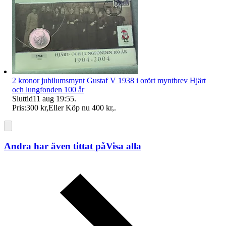
2 kronor jubilumsmynt Gustaf V 1938 i orört myntbrev Hjärt
och lungfonden 100 år
Sluttid
11 aug 19:55
.
Pris:
300 kr
,
Eller Köp nu
400 kr
,
.
Andra har även tittat på
Visa alla