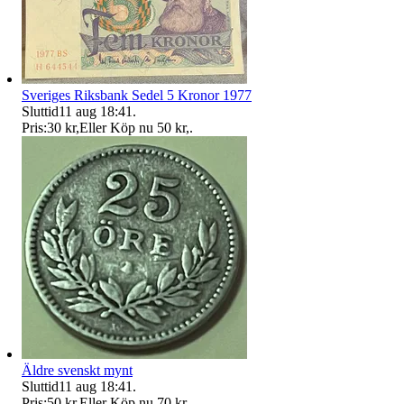
Sveriges Riksbank Sedel 5 Kronor 1977
Sluttid
11 aug 18:41
.
Pris:
30 kr
,
Eller Köp nu
50 kr
,
.
Äldre svenskt mynt
Sluttid
11 aug 18:41
.
Pris:
50 kr
,
Eller Köp nu
70 kr
,
.