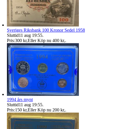
Sveriges Riksbank 100 Kronor Sedel 1958
Sluttid
11 aug 19:55
.
Pris:
300 kr
,
Eller Köp nu
400 kr
,
.
1994 års mynt
Sluttid
11 aug 19:55
.
Pris:
150 kr
,
Eller Köp nu
200 kr
,
.