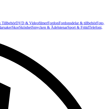
 Tillbehör
DVD & Videofilmer
Fordon
Fordonsdelar & tillbehör
Foto,
arsaker
Skor
Skönhet
Smycken & Ädelstenar
Sport & Fritid
Telefoni,