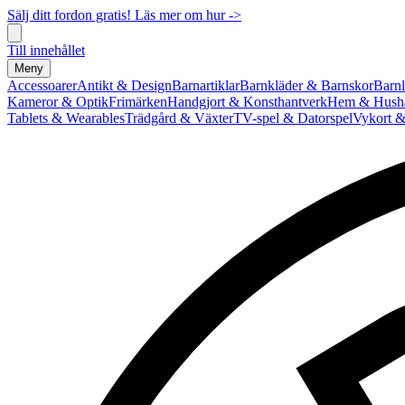
Sälj ditt fordon gratis! Läs mer om hur ->
Till innehållet
Meny
Accessoarer
Antikt & Design
Barnartiklar
Barnkläder & Barnskor
Barnl
Kameror & Optik
Frimärken
Handgjort & Konsthantverk
Hem & Hushå
Tablets & Wearables
Trädgård & Växter
TV-spel & Datorspel
Vykort &