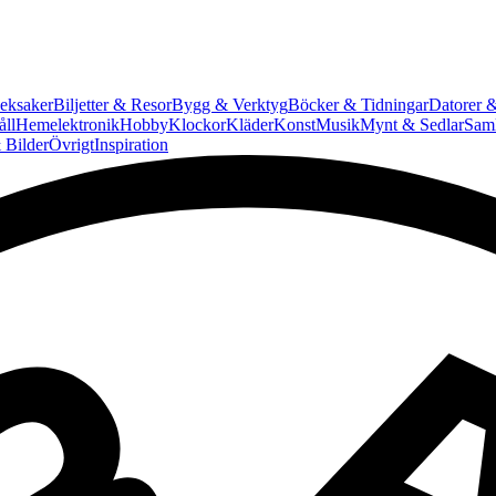
eksaker
Biljetter & Resor
Bygg & Verktyg
Böcker & Tidningar
Datorer &
ll
Hemelektronik
Hobby
Klockor
Kläder
Konst
Musik
Mynt & Sedlar
Saml
 Bilder
Övrigt
Inspiration