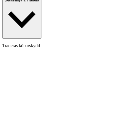
Betalning
Via Tradera
Traderas köparskydd