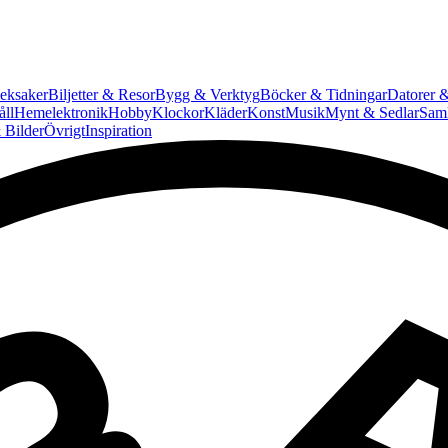
eksaker
Biljetter & Resor
Bygg & Verktyg
Böcker & Tidningar
Datorer &
ll
Hemelektronik
Hobby
Klockor
Kläder
Konst
Musik
Mynt & Sedlar
Saml
 Bilder
Övrigt
Inspiration