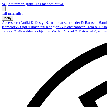
Sälj ditt fordon gratis! Läs mer om hur ->
Till innehållet
Meny
Accessoarer
Antikt & Design
Barnartiklar
Barnkläder & Barnskor
Barnl
Kameror & Optik
Frimärken
Handgjort & Konsthantverk
Hem & Hushå
Tablets & Wearables
Trädgård & Växter
TV-spel & Datorspel
Vykort &