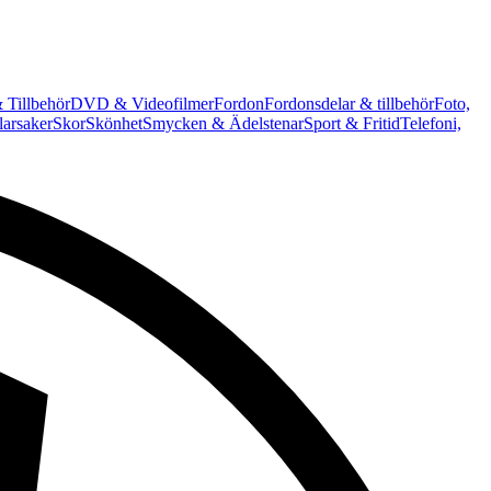
 Tillbehör
DVD & Videofilmer
Fordon
Fordonsdelar & tillbehör
Foto,
arsaker
Skor
Skönhet
Smycken & Ädelstenar
Sport & Fritid
Telefoni,