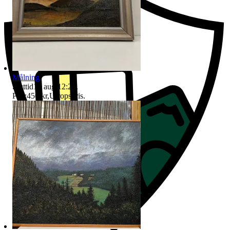
Målning
Sluttid
16 aug 12:24
.
Pris:
450 kr
,
Utropspris
.