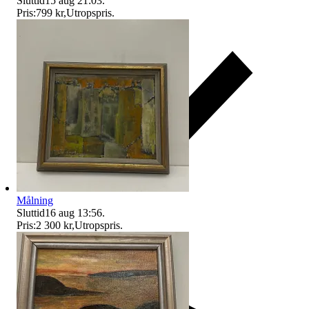
Sluttid
15 aug 21:03
.
Pris:
799 kr
,
Utropspris
.
Målning
Sluttid
16 aug 13:56
.
Pris:
2 300 kr
,
Utropspris
.
Ersättning om du inte får din vara