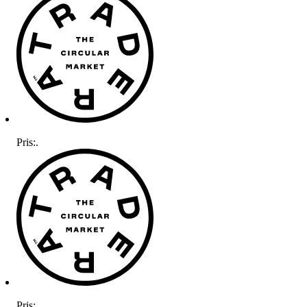
Pris:
.
Pris:
.