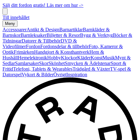
Sälj ditt fordon gratis! Läs mer om hur ->
Till innehållet
Meny
Accessoarer
Antikt & Design
Barnartiklar
Barnkläder &
Barnskor
Barnleksaker
Biljetter & Resor
Bygg & Verktyg
Böcker &
Tidningar
Datorer & Tillbehör
DVD &
Videofilmer
Fordon
Fordonsdelar & tillbehör
Foto, Kameror &
Optik
Frimärken
Handgjort & Konsthantverk
Hem &
Hushåll
Hemelektronik
Hobby
Klockor
Kläder
Konst
Musik
Mynt &
Sedlar
Samlarsaker
Skor
Skönhet
Smycken & Ädelstenar
Sport &
Fritid
Telefoni, Tablets & Wearables
Trädgård & Växter
TV-spel &
Datorspel
Vykort & Bilder
Övrigt
Inspiration