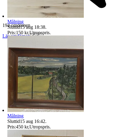
Målning
194 omdömen
Sluttid
15 aug 18:38
.
Pris:
150 kr
,
Utropspris
.
Läs omdömen
Följ
Målning
Sluttid
15 aug 16:42
.
Pris:
450 kr
,
Utropspris
.