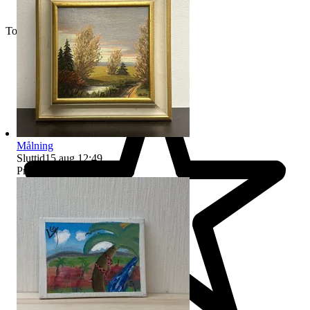
Toppsäljare
Målning
Sluttid
15 aug 12:49
.
Pris:
699 kr
,
Utropspris
.