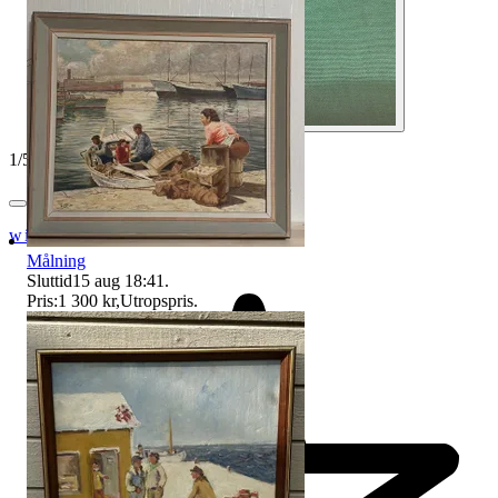
1
/
5
wise_boysenberry
Målning
Sluttid
15 aug 18:41
.
Pris:
1 300 kr
,
Utropspris
.