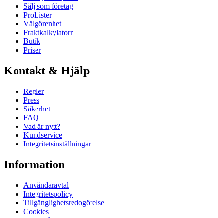
Sälj som företag
ProLister
Välgörenhet
Fraktkalkylatorn
Butik
Priser
Kontakt & Hjälp
Regler
Press
Säkerhet
FAQ
Vad är nytt?
Kundservice
Integritetsinställningar
Information
Användaravtal
Integritetspolicy
Tillgänglighetsredogörelse
Cookies