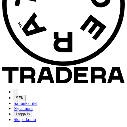
SEK
Så funkar det
Ny annons
Logga in
Skapa konto