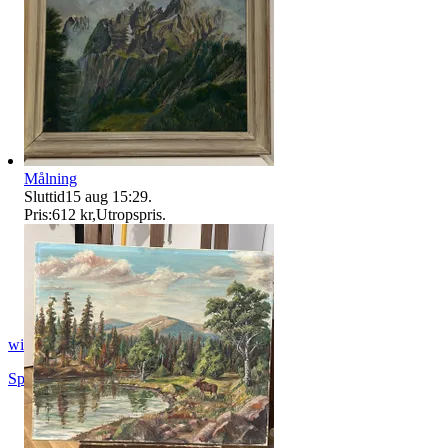
Målning
Sluttid
15 aug 15:29
.
Pris:
612 kr
,
Utropspris
.
wise_boysenberry
Spånga
,
Sverige