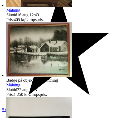
Målning
Sluttid
16 aug 12:43
.
Pris:
405 kr
,
Utropspris
.
Badge på objektet:
Avhämtning
Målning
Sluttid
22 aug 16:31
.
Pris:
1 250 kr
,
Utropspris
.
5.0