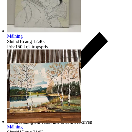
Målning
Sluttid
16 aug 12:40
.
Pris:
150 kr
,
Utropspris
.
Ersättning om varan inte är som beskriven
Målning