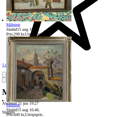
Målning
Sluttid
15 aug 18:31
.
Pris:
299 kr
,
Utropspris
.
5.0
Målning
Avslutad
21 jun 19:27
Målning
Sluttid
15 aug 16:46
.
Slutpris
Pris:
449 kr
,
Utropspris
.