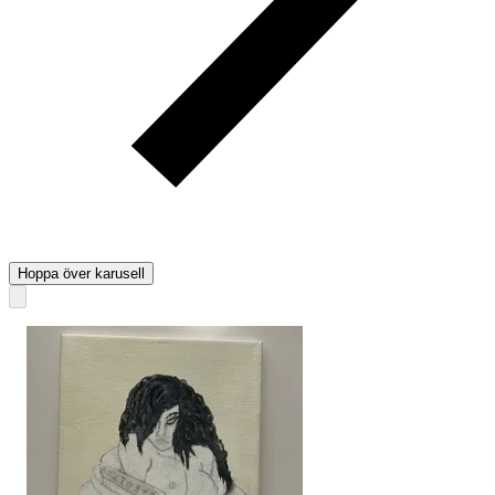
Hoppa över karusell