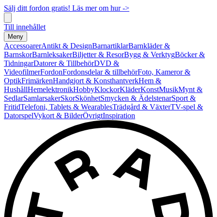
Sälj ditt fordon gratis! Läs mer om hur ->
Till innehållet
Meny
Accessoarer
Antikt & Design
Barnartiklar
Barnkläder &
Barnskor
Barnleksaker
Biljetter & Resor
Bygg & Verktyg
Böcker &
Tidningar
Datorer & Tillbehör
DVD &
Videofilmer
Fordon
Fordonsdelar & tillbehör
Foto, Kameror &
Optik
Frimärken
Handgjort & Konsthantverk
Hem &
Hushåll
Hemelektronik
Hobby
Klockor
Kläder
Konst
Musik
Mynt &
Sedlar
Samlarsaker
Skor
Skönhet
Smycken & Ädelstenar
Sport &
Fritid
Telefoni, Tablets & Wearables
Trädgård & Växter
TV-spel &
Datorspel
Vykort & Bilder
Övrigt
Inspiration