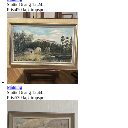
Sluttid
16 aug 12:24
.
Pris:
450 kr
,
Utropspris
.
Målning
Sluttid
16 aug 12:44
.
Pris:
539 kr
,
Utropspris
.