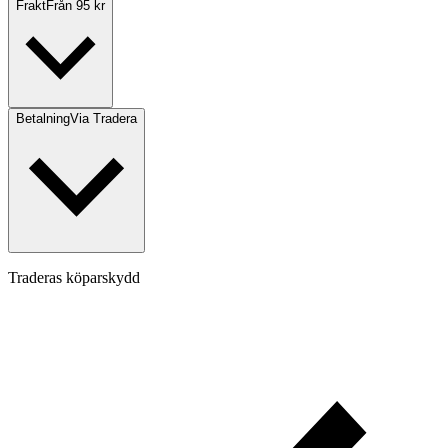
Frakt
Från 95 kr
Betalning
Via Tradera
Traderas köparskydd