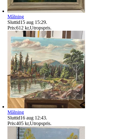
Målning
Sluttid
15 aug 15:29
.
Pris:
612 kr
,
Utropspris
.
Målning
Sluttid
16 aug 12:43
.
Pris:
405 kr
,
Utropspris
.