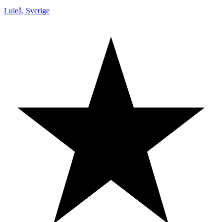
Luleå
,
Sverige