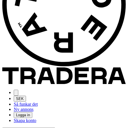
SEK
Så funkar det
Ny annons
Logga in
Skapa konto