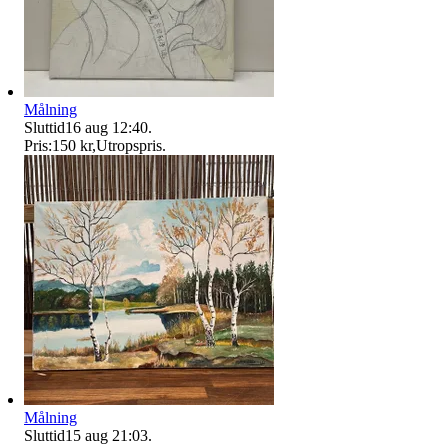
Målning
Sluttid
16 aug 12:40
.
Pris:
150 kr
,
Utropspris
.
Målning
Sluttid
15 aug 21:03
.