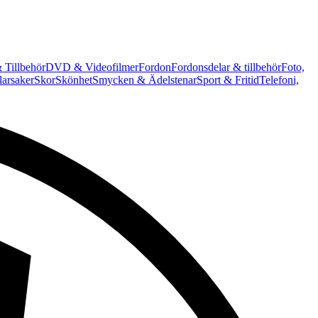
 Tillbehör
DVD & Videofilmer
Fordon
Fordonsdelar & tillbehör
Foto,
arsaker
Skor
Skönhet
Smycken & Ädelstenar
Sport & Fritid
Telefoni,