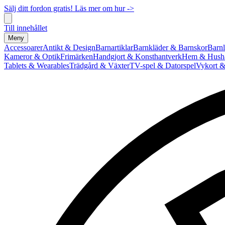
Sälj ditt fordon gratis! Läs mer om hur ->
Till innehållet
Meny
Accessoarer
Antikt & Design
Barnartiklar
Barnkläder & Barnskor
Barnl
Kameror & Optik
Frimärken
Handgjort & Konsthantverk
Hem & Hushå
Tablets & Wearables
Trädgård & Växter
TV-spel & Datorspel
Vykort &