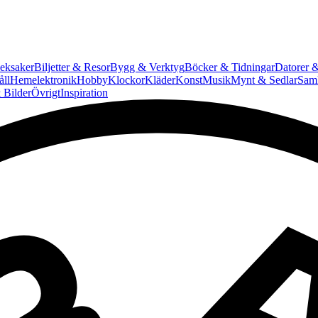
eksaker
Biljetter & Resor
Bygg & Verktyg
Böcker & Tidningar
Datorer &
ll
Hemelektronik
Hobby
Klockor
Kläder
Konst
Musik
Mynt & Sedlar
Saml
 Bilder
Övrigt
Inspiration