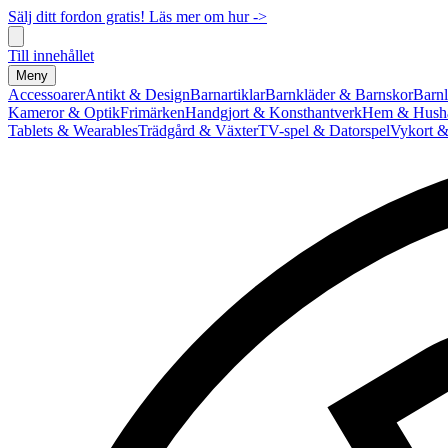
Sälj ditt fordon gratis! Läs mer om hur ->
Till innehållet
Meny
Accessoarer
Antikt & Design
Barnartiklar
Barnkläder & Barnskor
Barnl
Kameror & Optik
Frimärken
Handgjort & Konsthantverk
Hem & Hushå
Tablets & Wearables
Trädgård & Växter
TV-spel & Datorspel
Vykort &