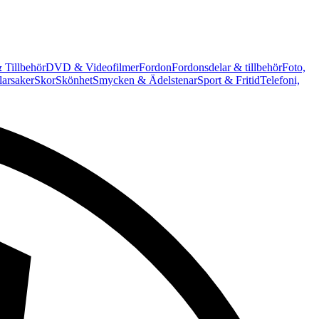
 Tillbehör
DVD & Videofilmer
Fordon
Fordonsdelar & tillbehör
Foto,
arsaker
Skor
Skönhet
Smycken & Ädelstenar
Sport & Fritid
Telefoni,