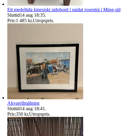
Ett medeltida kinesiskt sidobord i snidat rosenträ i Ming-stil
Sluttid
14 aug 18:35
.
Pris:
1 485 kr
,
Utropspris
.
Akvarellmålning
Sluttid
14 aug 18:41
.
Pris:
350 kr
,
Utropspris
.