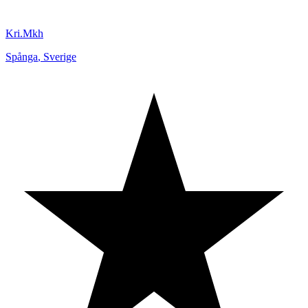
Kri.Mkh
Spånga
,
Sverige