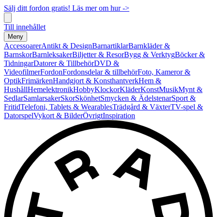
Sälj ditt fordon gratis! Läs mer om hur ->
Till innehållet
Meny
Accessoarer
Antikt & Design
Barnartiklar
Barnkläder &
Barnskor
Barnleksaker
Biljetter & Resor
Bygg & Verktyg
Böcker &
Tidningar
Datorer & Tillbehör
DVD &
Videofilmer
Fordon
Fordonsdelar & tillbehör
Foto, Kameror &
Optik
Frimärken
Handgjort & Konsthantverk
Hem &
Hushåll
Hemelektronik
Hobby
Klockor
Kläder
Konst
Musik
Mynt &
Sedlar
Samlarsaker
Skor
Skönhet
Smycken & Ädelstenar
Sport &
Fritid
Telefoni, Tablets & Wearables
Trädgård & Växter
TV-spel &
Datorspel
Vykort & Bilder
Övrigt
Inspiration