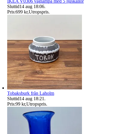
IKEA V0306 väglampa med 5 ljuskällor
Sluttid
14 aug 18:06
.
Pris:
699 kr
,
Utropspris
.
Tobaksburk från Laholm
Sluttid
14 aug 18:21
.
Pris:
99 kr
,
Utropspris
.