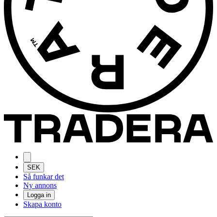
SEK
Så funkar det
Ny annons
Logga in
Skapa konto