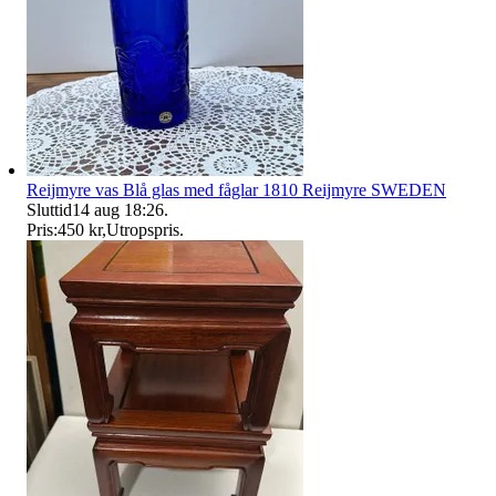
Reijmyre vas Blå glas med fåglar 1810 Reijmyre SWEDEN
Sluttid
14 aug 18:26
.
Pris:
450 kr
,
Utropspris
.