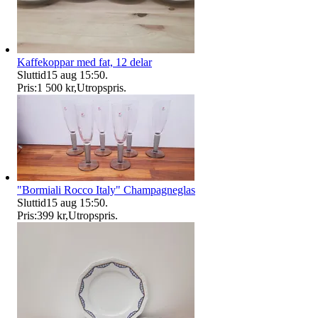
Kaffekoppar med fat, 12 delar
Sluttid
15 aug 15:50
.
Pris:
1 500 kr
,
Utropspris
.
"Bormiali Rocco Italy" Champagneglas
Sluttid
15 aug 15:50
.
Pris:
399 kr
,
Utropspris
.