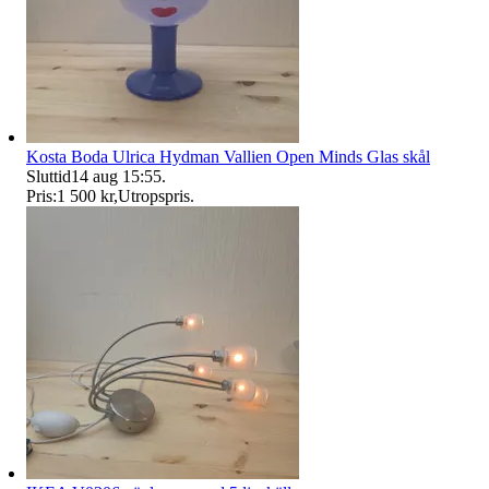
Kosta Boda Ulrica Hydman Vallien Open Minds Glas skål
Sluttid
14 aug 15:55
.
Pris:
1 500 kr
,
Utropspris
.