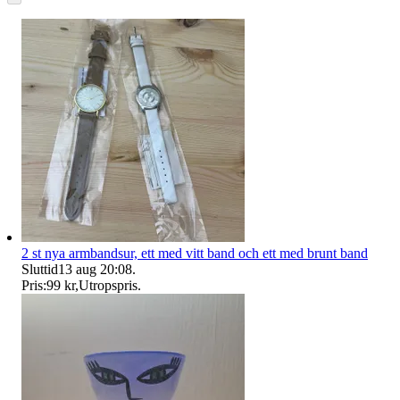
2 st nya armbandsur, ett med vitt band och ett med brunt band
Sluttid
13 aug 20:08
.
Pris:
99 kr
,
Utropspris
.