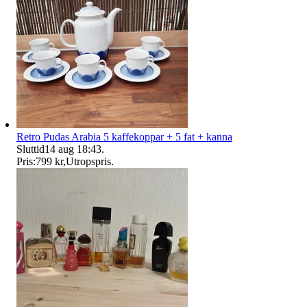
Retro Pudas Arabia 5 kaffekoppar + 5 fat + kanna
Sluttid
14 aug 18:43
.
Pris:
799 kr
,
Utropspris
.