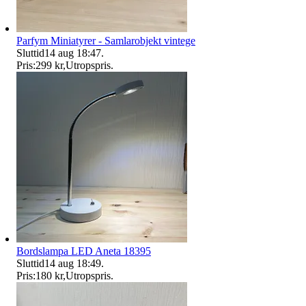
Parfym Miniatyrer - Samlarobjekt vintege
Sluttid
14 aug 18:47
.
Pris:
299 kr
,
Utropspris
.
Bordslampa LED Aneta 18395
Sluttid
14 aug 18:49
.
Pris:
180 kr
,
Utropspris
.