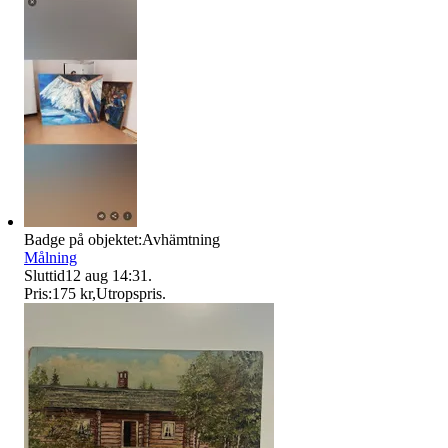
Badge på objektet:
Avhämtning
Målning
Sluttid
12 aug 14:31
.
Pris:
175 kr
,
Utropspris
.