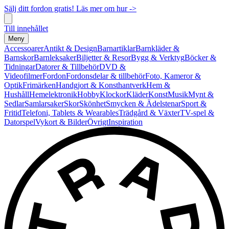
Sälj ditt fordon gratis! Läs mer om hur ->
Till innehållet
Meny
Accessoarer
Antikt & Design
Barnartiklar
Barnkläder &
Barnskor
Barnleksaker
Biljetter & Resor
Bygg & Verktyg
Böcker &
Tidningar
Datorer & Tillbehör
DVD &
Videofilmer
Fordon
Fordonsdelar & tillbehör
Foto, Kameror &
Optik
Frimärken
Handgjort & Konsthantverk
Hem &
Hushåll
Hemelektronik
Hobby
Klockor
Kläder
Konst
Musik
Mynt &
Sedlar
Samlarsaker
Skor
Skönhet
Smycken & Ädelstenar
Sport &
Fritid
Telefoni, Tablets & Wearables
Trädgård & Växter
TV-spel &
Datorspel
Vykort & Bilder
Övrigt
Inspiration