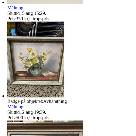
Målning
Sluttid
15 aug 15:29
.
Pris:
359 kr
,
Utropspris
.
Badge på objektet:
Avhämtning
Målning
Sluttid
12 aug 19:39
.
Pris:
500 kr
,
Utropspris
.