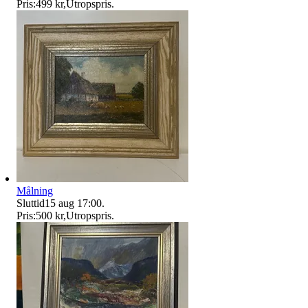
Pris:
499 kr
,
Utropspris
.
Målning
Sluttid
15 aug 17:00
.
Pris:
500 kr
,
Utropspris
.