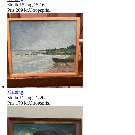
Sluttid
15 aug 15:16
.
Pris:
269 kr
,
Utropspris
.
Målning
Sluttid
15 aug 15:26
.
Pris:
179 kr
,
Utropspris
.