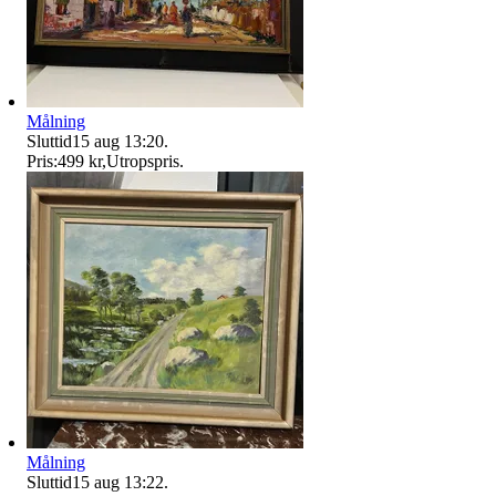
Målning
Sluttid
15 aug 13:20
.
Pris:
499 kr
,
Utropspris
.
Målning
Sluttid
15 aug 13:22
.