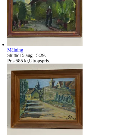
Målning
Sluttid
15 aug 15:29
.
Pris:
585 kr
,
Utropspris
.