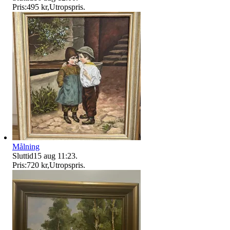
Pris:
495 kr
,
Utropspris
.
Målning
Sluttid
15 aug 11:23
.
Pris:
720 kr
,
Utropspris
.