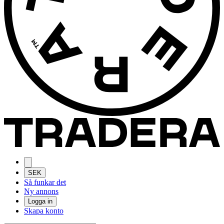
SEK
Så funkar det
Ny annons
Logga in
Skapa konto