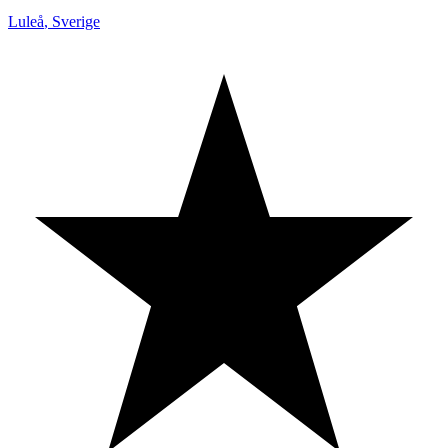
Luleå
,
Sverige