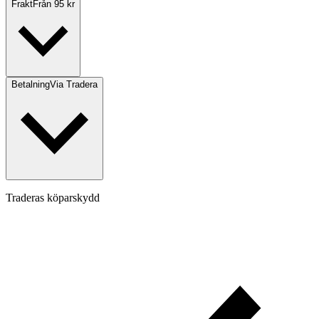
Frakt
Från 95 kr
Betalning
Via Tradera
Traderas köparskydd