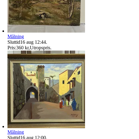
Målning
Sluttid
16 aug 12:44
.
Pris:
360 kr
,
Utropspris
.
Målning
Sluttid
16 aug 12:00
.