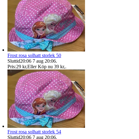
Frost rosa solhatt storlek 50
Sluttid
20:06
7 aug 20:06
.
Pris:
29 kr
,
Eller Köp nu
39 kr
,
.
Frost rosa solhatt storlek 54
Sluttid
20:06
7 aug 20:06
.