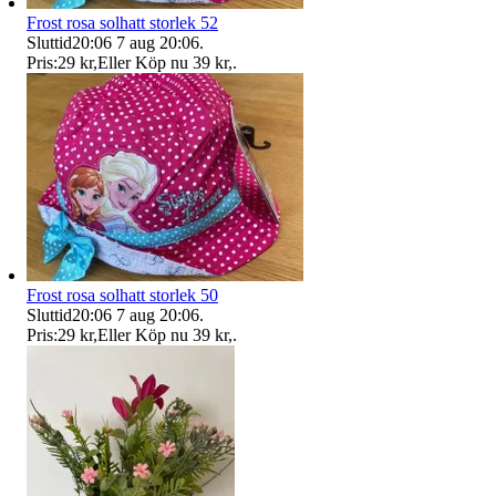
Frost rosa solhatt storlek 52
Sluttid
20:06
7 aug 20:06
.
Pris:
29 kr
,
Eller Köp nu
39 kr
,
.
Frost rosa solhatt storlek 50
Sluttid
20:06
7 aug 20:06
.
Pris:
29 kr
,
Eller Köp nu
39 kr
,
.