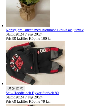
Konstgjord Bukett med Blommor i kruka av juteväv
Sluttid
20:24
7 aug 20:24
.
Pris:
99 kr
,
Eller Köp nu
100 kr
,
.
80 (9-12 M)
Set - Hoodie och Byxor Storkek 80
Sluttid
20:24
7 aug 20:24
.
Pris:
69 kr
,
Eller Köp nu
79 kr
,
.