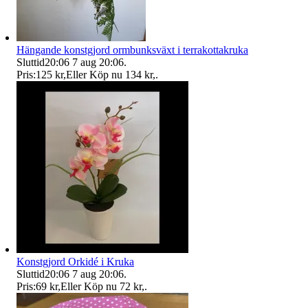
Hängande konstgjord ormbunksväxt i terrakottakruka
Sluttid
20:06
7 aug 20:06
.
Pris:
125 kr
,
Eller Köp nu
134 kr
,
.
Konstgjord Orkidé i Kruka
Sluttid
20:06
7 aug 20:06
.
Pris:
69 kr
,
Eller Köp nu
72 kr
,
.