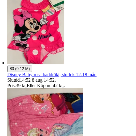
80 (9-12 M)
Disney Baby rosa baddräkt, storlek 12-18 mån
Sluttid
14:52
8 aug 14:52
.
Pris:
39 kr
,
Eller Köp nu
42 kr
,
.