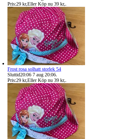
Pris:
29 kr
,
Eller Köp nu
39 kr
,
.
Frost rosa solhatt storlek 54
Sluttid
20:06
7 aug 20:06
.
Pris:
29 kr
,
Eller Köp nu
39 kr
,
.