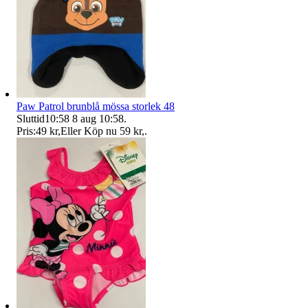
Paw Patrol brunblå mössa storlek 48
Sluttid
10:58
8 aug 10:58
.
Pris:
49 kr
,
Eller Köp nu
59 kr
,
.