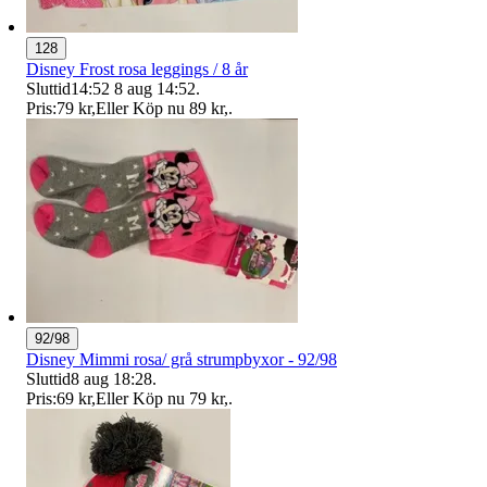
128
Disney Frost rosa leggings / 8 år
Sluttid
14:52
8 aug 14:52
.
Pris:
79 kr
,
Eller Köp nu
89 kr
,
.
92/98
Disney Mimmi rosa/ grå strumpbyxor - 92/98
Sluttid
8 aug 18:28
.
Pris:
69 kr
,
Eller Köp nu
79 kr
,
.