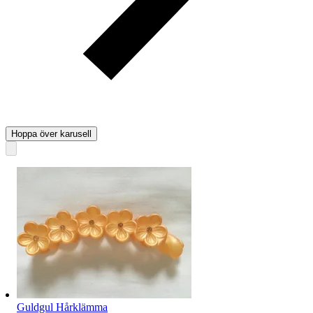
Hoppa över karusell
Guldgul Hårklämma