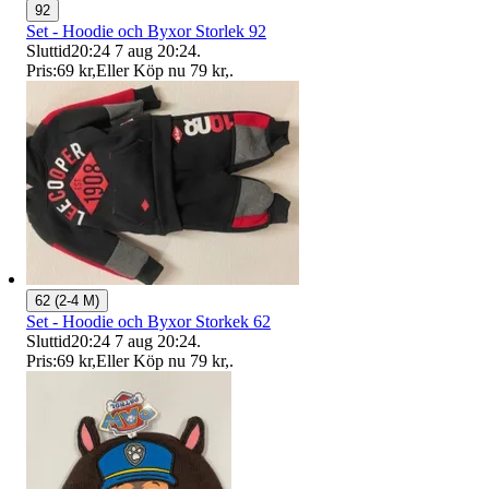
92
Set - Hoodie och Byxor Storlek 92
Sluttid
20:24
7 aug 20:24
.
Pris:
69 kr
,
Eller Köp nu
79 kr
,
.
62 (2-4 M)
Set - Hoodie och Byxor Storkek 62
Sluttid
20:24
7 aug 20:24
.
Pris:
69 kr
,
Eller Köp nu
79 kr
,
.