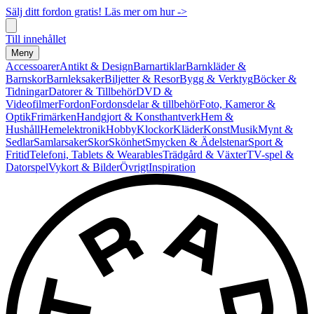
Sälj ditt fordon gratis! Läs mer om hur ->
Till innehållet
Meny
Accessoarer
Antikt & Design
Barnartiklar
Barnkläder &
Barnskor
Barnleksaker
Biljetter & Resor
Bygg & Verktyg
Böcker &
Tidningar
Datorer & Tillbehör
DVD &
Videofilmer
Fordon
Fordonsdelar & tillbehör
Foto, Kameror &
Optik
Frimärken
Handgjort & Konsthantverk
Hem &
Hushåll
Hemelektronik
Hobby
Klockor
Kläder
Konst
Musik
Mynt &
Sedlar
Samlarsaker
Skor
Skönhet
Smycken & Ädelstenar
Sport &
Fritid
Telefoni, Tablets & Wearables
Trädgård & Växter
TV-spel &
Datorspel
Vykort & Bilder
Övrigt
Inspiration