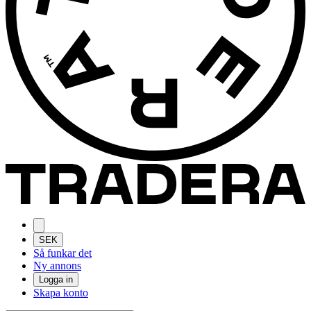
SEK
Så funkar det
Ny annons
Logga in
Skapa konto