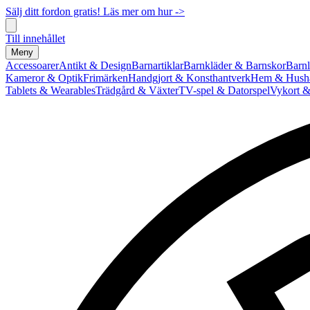
Sälj ditt fordon gratis! Läs mer om hur ->
Till innehållet
Meny
Accessoarer
Antikt & Design
Barnartiklar
Barnkläder & Barnskor
Barnl
Kameror & Optik
Frimärken
Handgjort & Konsthantverk
Hem & Hushå
Tablets & Wearables
Trädgård & Växter
TV-spel & Datorspel
Vykort &