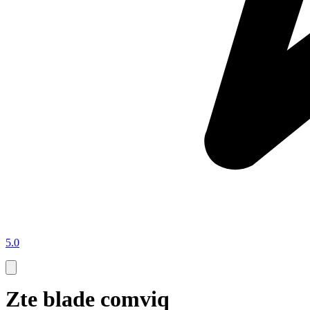
5.0
Zte blade comviq