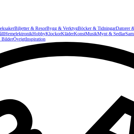
eksaker
Biljetter & Resor
Bygg & Verktyg
Böcker & Tidningar
Datorer &
ll
Hemelektronik
Hobby
Klockor
Kläder
Konst
Musik
Mynt & Sedlar
Saml
 Bilder
Övrigt
Inspiration