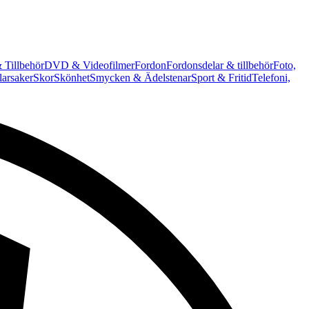
 Tillbehör
DVD & Videofilmer
Fordon
Fordonsdelar & tillbehör
Foto,
arsaker
Skor
Skönhet
Smycken & Ädelstenar
Sport & Fritid
Telefoni,