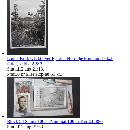
Länna Bruk Utsikt över Fjärden Norrtälje kommun Lokalt
förlag se bild 2 & 3
Sluttid
12 aug 21:13
.
Pris:
30 kr
,
Eller Köp nu
50 kr
,
.
Block 54 Slania 100 år Nominal 100 kr Knr 012880
Sluttid
12 aug 21:38
.