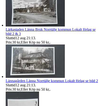
Lärkastaden Länna Bruk Norrtälje kommun Lokalt förlag se
bild 2 & 3
Sluttid
12 aug 21:13
.
Pris:
30 kr
,
Eller Köp nu
50 kr
,
.
Lännagården Länna Norrtälje kommun Lokalt förlag se bild 2
Sluttid
12 aug 21:13
.
Pris:
30 kr
,
Eller Köp nu
50 kr
,
.