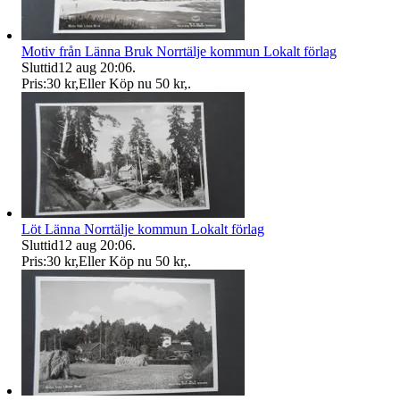
Motiv från Länna Bruk Norrtälje kommun Lokalt förlag
Sluttid
12 aug 20:06
.
Pris:
30 kr
,
Eller Köp nu
50 kr
,
.
Löt Länna Norrtälje kommun Lokalt förlag
Sluttid
12 aug 20:06
.
Pris:
30 kr
,
Eller Köp nu
50 kr
,
.