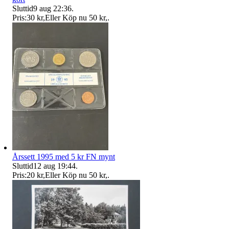
Sluttid
9 aug 22:36
.
Pris:
30 kr
,
Eller Köp nu
50 kr
,
.
Årssett 1995 med 5 kr FN mynt
Sluttid
12 aug 19:44
.
Pris:
20 kr
,
Eller Köp nu
50 kr
,
.