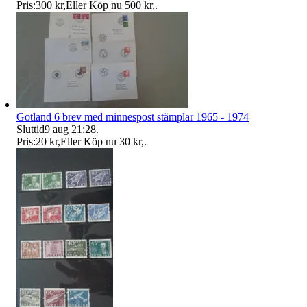
Pris:
300 kr
,
Eller Köp nu
500 kr
,
.
Gotland 6 brev med minnespost stämplar 1965 - 1974
Sluttid
9 aug 21:28
.
Pris:
20 kr
,
Eller Köp nu
30 kr
,
.