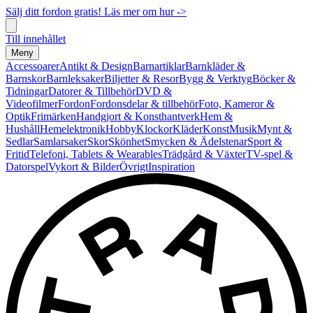
Sälj ditt fordon gratis! Läs mer om hur ->
Till innehållet
Meny
Accessoarer
Antikt & Design
Barnartiklar
Barnkläder &
Barnskor
Barnleksaker
Biljetter & Resor
Bygg & Verktyg
Böcker &
Tidningar
Datorer & Tillbehör
DVD &
Videofilmer
Fordon
Fordonsdelar & tillbehör
Foto, Kameror &
Optik
Frimärken
Handgjort & Konsthantverk
Hem &
Hushåll
Hemelektronik
Hobby
Klockor
Kläder
Konst
Musik
Mynt &
Sedlar
Samlarsaker
Skor
Skönhet
Smycken & Ädelstenar
Sport &
Fritid
Telefoni, Tablets & Wearables
Trädgård & Växter
TV-spel &
Datorspel
Vykort & Bilder
Övrigt
Inspiration