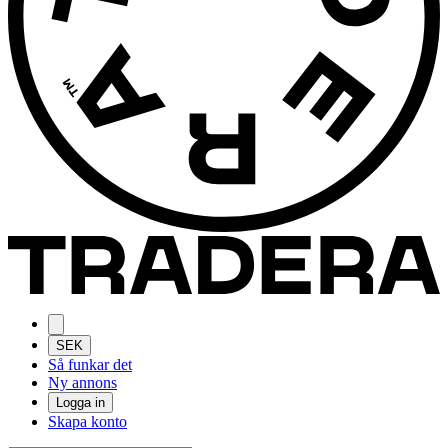
SEK
Så funkar det
Ny annons
Logga in
Skapa konto