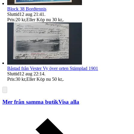
Block 38 Bordtennis
Sluttid
12 aug 21:41
.
Pris:
20 kr
,
Eller Köp nu
30 kr
,
.
Båstad från Vester Vy över orten Stämplad 1901
Sluttid
12 aug 22:14
.
Pris:
30 kr
,
Eller Köp nu
50 kr
,
.
Mer från samma butik
Visa alla