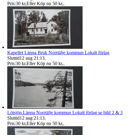
Pris:
30 kr
,
Eller Köp nu
50 kr
,
.
Kapellet Länna Bruk Norrtälje kommun Lokalt förlag
Sluttid
12 aug 21:13
.
Pris:
30 kr
,
Eller Köp nu
50 kr
,
.
Lötsjön Länna Norrtälje kommun Lokalt förlag se bild 2 & 3
Sluttid
12 aug 21:13
.
Pris:
30 kr
,
Eller Köp nu
50 kr
,
.