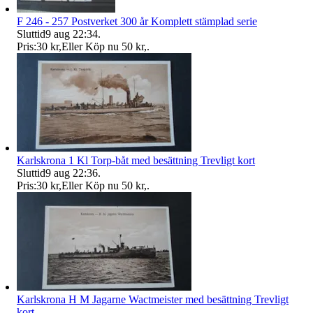
F 246 - 257 Postverket 300 år Komplett stämplad serie
Sluttid
9 aug 22:34
.
Pris:
30 kr
,
Eller Köp nu
50 kr
,
.
Karlskrona 1 Kl Torp-båt med besättning Trevligt kort
Sluttid
9 aug 22:36
.
Pris:
30 kr
,
Eller Köp nu
50 kr
,
.
Karlskrona H M Jagarne Wactmeister med besättning Trevligt
kort