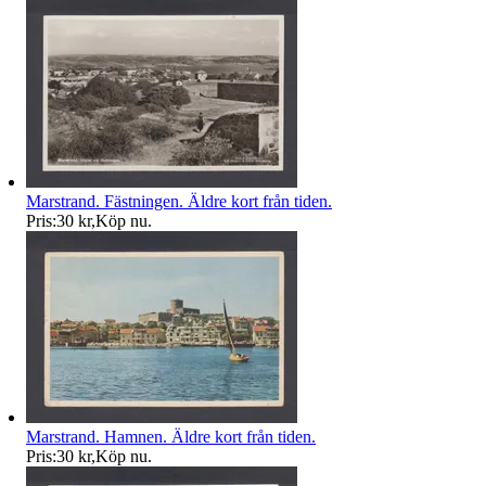
Marstrand. Fästningen. Äldre kort från tiden.
Pris:
30 kr
,
Köp nu
.
Marstrand. Hamnen. Äldre kort från tiden.
Pris:
30 kr
,
Köp nu
.