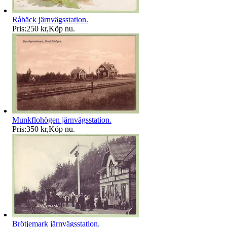
Råbäck järnvägsstation.
Pris:
250 kr
,
Köp nu
.
Munkflohögen järnvägsstation.
Pris:
350 kr
,
Köp nu
.
Brötjemark järnvägsstation.