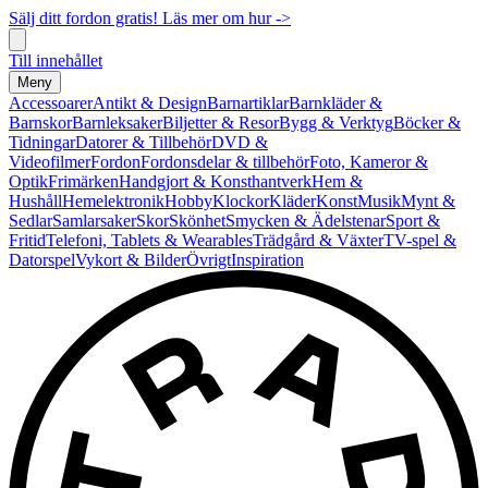
Sälj ditt fordon gratis! Läs mer om hur ->
Till innehållet
Meny
Accessoarer
Antikt & Design
Barnartiklar
Barnkläder &
Barnskor
Barnleksaker
Biljetter & Resor
Bygg & Verktyg
Böcker &
Tidningar
Datorer & Tillbehör
DVD &
Videofilmer
Fordon
Fordonsdelar & tillbehör
Foto, Kameror &
Optik
Frimärken
Handgjort & Konsthantverk
Hem &
Hushåll
Hemelektronik
Hobby
Klockor
Kläder
Konst
Musik
Mynt &
Sedlar
Samlarsaker
Skor
Skönhet
Smycken & Ädelstenar
Sport &
Fritid
Telefoni, Tablets & Wearables
Trädgård & Växter
TV-spel &
Datorspel
Vykort & Bilder
Övrigt
Inspiration