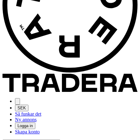
SEK
Så funkar det
Ny annons
Logga in
Skapa konto