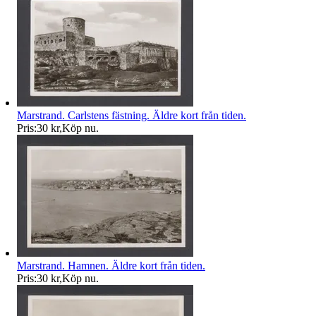
Marstrand. Carlstens fästning. Äldre kort från tiden.
Pris:
30 kr
,
Köp nu
.
Marstrand. Hamnen. Äldre kort från tiden.
Pris:
30 kr
,
Köp nu
.