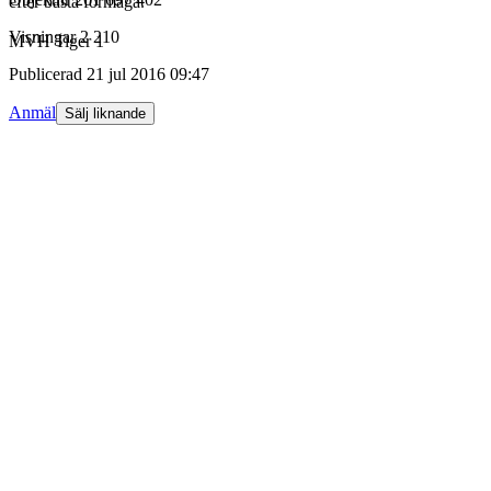
efter bästa förmåga.
Visningar
2 210
MVH Tiger 1
Publicerad
21 jul 2016 09:47
Anmäl
Sälj liknande