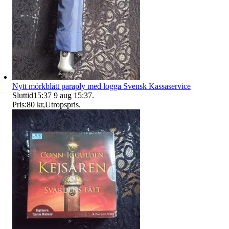
Nytt mörkblått paraply med logga Svensk Kassaservice
Sluttid
15:37
9 aug 15:37
.
Pris:
80 kr
,
Utropspris
.