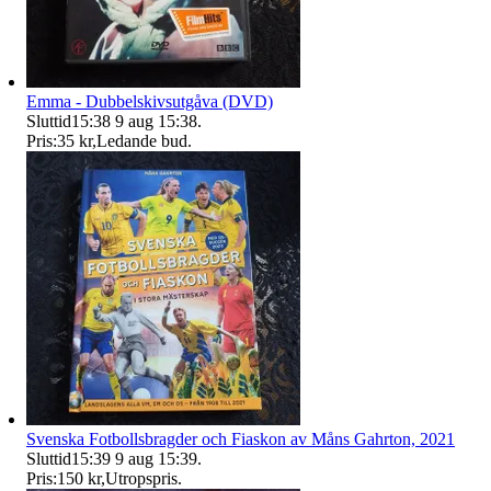
Emma - Dubbelskivsutgåva (DVD)
Sluttid
15:38
9 aug 15:38
.
Pris:
35 kr
,
Ledande bud
.
Svenska Fotbollsbragder och Fiaskon av Måns Gahrton, 2021
Sluttid
15:39
9 aug 15:39
.
Pris:
150 kr
,
Utropspris
.