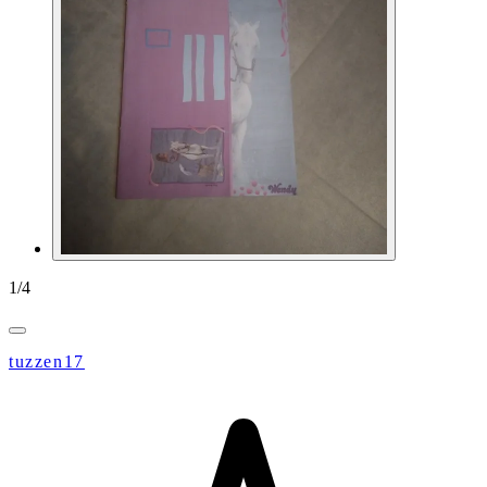
1
/
4
tuzzen17