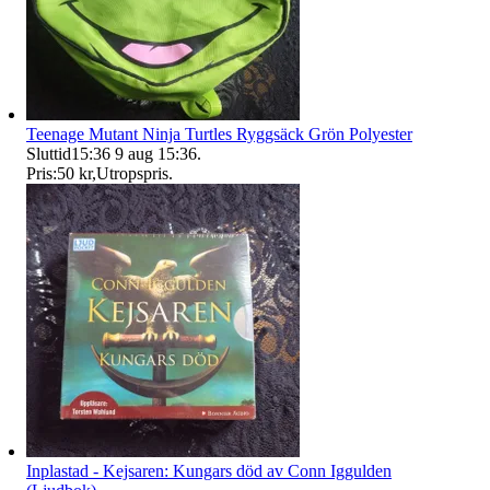
Teenage Mutant Ninja Turtles Ryggsäck Grön Polyester
Sluttid
15:36
9 aug 15:36
.
Pris:
50 kr
,
Utropspris
.
Inplastad - Kejsaren: Kungars död av Conn Iggulden