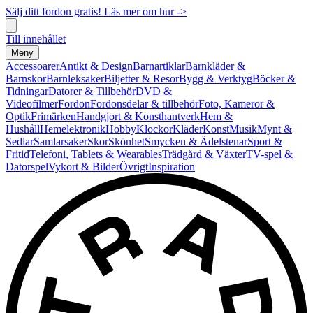
Sälj ditt fordon gratis! Läs mer om hur ->
Till innehållet
Meny
Accessoarer
Antikt & Design
Barnartiklar
Barnkläder &
Barnskor
Barnleksaker
Biljetter & Resor
Bygg & Verktyg
Böcker &
Tidningar
Datorer & Tillbehör
DVD &
Videofilmer
Fordon
Fordonsdelar & tillbehör
Foto, Kameror &
Optik
Frimärken
Handgjort & Konsthantverk
Hem &
Hushåll
Hemelektronik
Hobby
Klockor
Kläder
Konst
Musik
Mynt &
Sedlar
Samlarsaker
Skor
Skönhet
Smycken & Ädelstenar
Sport &
Fritid
Telefoni, Tablets & Wearables
Trädgård & Växter
TV-spel &
Datorspel
Vykort & Bilder
Övrigt
Inspiration