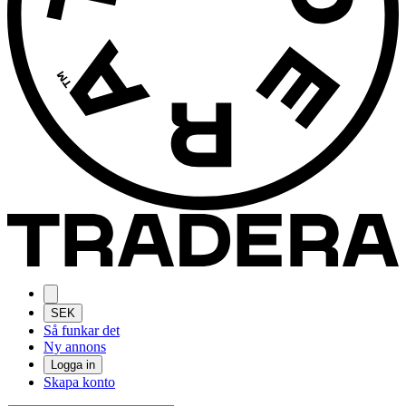
SEK
Så funkar det
Ny annons
Logga in
Skapa konto