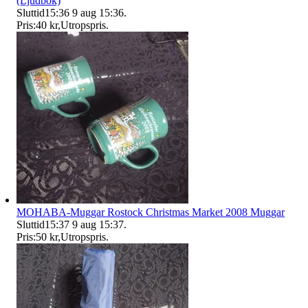
(Ljudbok)
Sluttid
15:36
9 aug 15:36
.
Pris:
40 kr
,
Utropspris
.
MOHABA-Muggar Rostock Christmas Market 2008 Muggar
Sluttid
15:37
9 aug 15:37
.
Pris:
50 kr
,
Utropspris
.