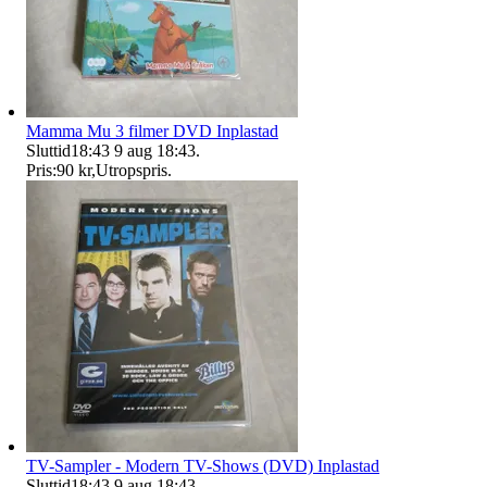
Mamma Mu 3 filmer DVD Inplastad
Sluttid
18:43
9 aug 18:43
.
Pris:
90 kr
,
Utropspris
.
TV-Sampler - Modern TV-Shows (DVD) Inplastad
Sluttid
18:43
9 aug 18:43
.