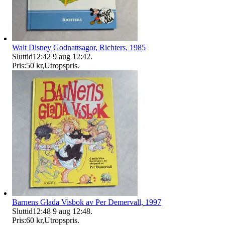
Walt Disney Godnattsagor, Richters, 1985
Sluttid
12:42
9 aug 12:42
.
Pris:
50 kr
,
Utropspris
.
Barnens Glada Visbok av Per Demervall, 1997
Sluttid
12:48
9 aug 12:48
.
Pris:
60 kr
,
Utropspris
.