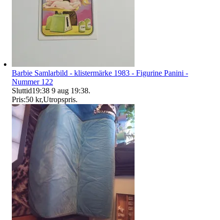
Barbie Samlarbild - klistermärke 1983 - Figurine Panini -
Nummer 122
Sluttid
19:38
9 aug 19:38
.
Pris:
50 kr
,
Utropspris
.