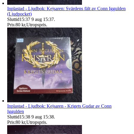
Inplastad - Ljudbok: Kejsaren: Svärdens fält av Conn Iggulden
(Ljudpocket)
Sluttid
15:37
9 aug 15:37
.
Pris:
80 kr
,
Utropspris
.
Inplastad - Ljudbok: Kejsaren - Krigets Gudar av Conn
Iggulden
Sluttid
15:38
9 aug 15:38
.
Pris:
80 kr
,
Utropspris
.