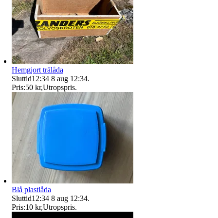
Hemgjort trälåda
Sluttid
12:34
8 aug 12:34
.
Pris:
50 kr
,
Utropspris
.
Blå plastlåda
Sluttid
12:34
8 aug 12:34
.
Pris:
10 kr
,
Utropspris
.