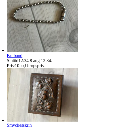
Kulband
Sluttid
12:34
8 aug 12:34
.
Pris:
10 kr
,
Utropspris
.
Smyckesskrin