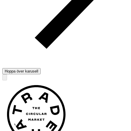
Hoppa över karusell