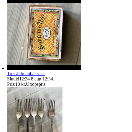
Tror äldre tobaksask
Sluttid
12:34
8 aug 12:34
.
Pris:
10 kr
,
Utropspris
.