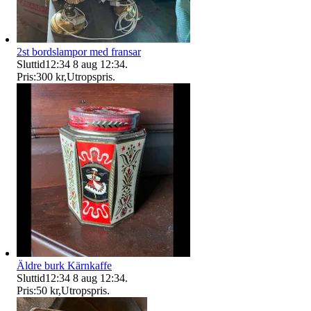
2st bordslampor med fransar
Sluttid
12:34
8 aug 12:34
.
Pris:
300 kr
,
Utropspris
.
Äldre burk Kärnkaffe
Sluttid
12:34
8 aug 12:34
.
Pris:
50 kr
,
Utropspris
.