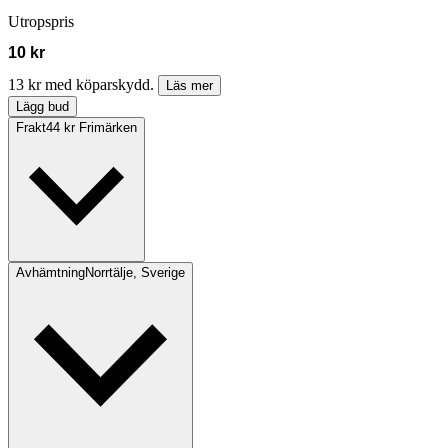
Utropspris
10 kr
13 kr med köparskydd.
Läs mer
Lägg bud
Frakt
44 kr Frimärken
Avhämtning
Norrtälje, Sverige