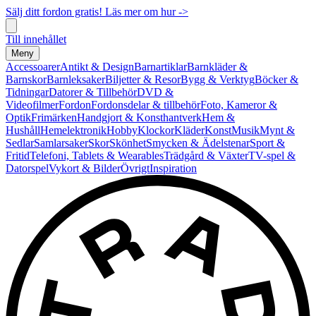
Sälj ditt fordon gratis! Läs mer om hur ->
Till innehållet
Meny
Accessoarer
Antikt & Design
Barnartiklar
Barnkläder &
Barnskor
Barnleksaker
Biljetter & Resor
Bygg & Verktyg
Böcker &
Tidningar
Datorer & Tillbehör
DVD &
Videofilmer
Fordon
Fordonsdelar & tillbehör
Foto, Kameror &
Optik
Frimärken
Handgjort & Konsthantverk
Hem &
Hushåll
Hemelektronik
Hobby
Klockor
Kläder
Konst
Musik
Mynt &
Sedlar
Samlarsaker
Skor
Skönhet
Smycken & Ädelstenar
Sport &
Fritid
Telefoni, Tablets & Wearables
Trädgård & Växter
TV-spel &
Datorspel
Vykort & Bilder
Övrigt
Inspiration