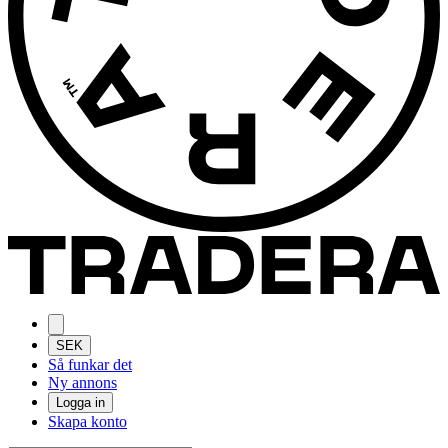
SEK
Så funkar det
Ny annons
Logga in
Skapa konto