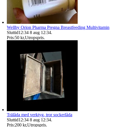
Wellby Orion Pharma Pregna Breastfeeding Multivitamin
Sluttid
12:34
8 aug 12:34
.
Pris:
50 kr
,
Utropspris
.
Trälåda med verktyg, tror sockerlåda
Sluttid
12:34
8 aug 12:34
.
Pris:
200 kr
,
Utropspris
.