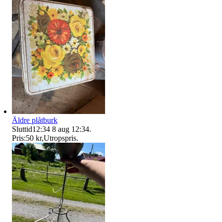
Äldre plåtburk
Sluttid
12:34
8 aug 12:34
.
Pris:
50 kr
,
Utropspris
.