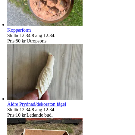
Kopparform
Sluttid
12:34
8 aug 12:34
.
Pris:
50 kr
,
Utropspris
.
Äldre Prydnad/dekoraton fågel
Sluttid
12:34
8 aug 12:34
.
Pris:
10 kr
,
Ledande bud
.