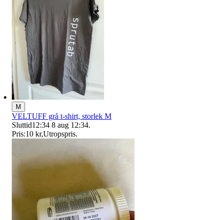
M
VELTUFF grå t-shirt, storlek M
Sluttid
12:34
8 aug 12:34
.
Pris:
10 kr
,
Utropspris
.