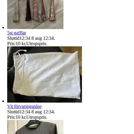
5st gafflar
Sluttid
12:34
8 aug 12:34
.
Pris:
10 kr
,
Utropspris
.
Vit förvaringspåse
Sluttid
12:34
8 aug 12:34
.
Pris:
10 kr
,
Utropspris
.