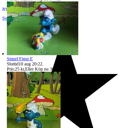
jeyd
Svalöv
,
Sverige
Smurf Figur E
Sluttid
10 aug 20:22
.
Pris:
25 kr
,
Eller Köp nu
36 kr
,
.