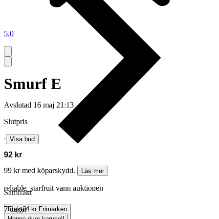
5.0
Smurf E
Avslutad
16 maj 21:13
Slutpris
∙
Visa bud
92 kr
99 kr med köparskydd.
Läs mer
reliable_starfruit vann auktionen
Samfrakt
7 dagar
Frakt
24 kr Frimärken
Hoppa över karusell