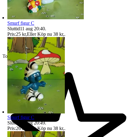
Smurf figur C
Sluttid
11 aug 20:40
.
Pris:
25 kr
,
Eller Köp nu
38 kr
,
.
Toppsäljare
Smurf figur C
Sluttid
11 aug 20:49
.
Pris:
26 kr
,
Eller Köp nu
38 kr
,
.