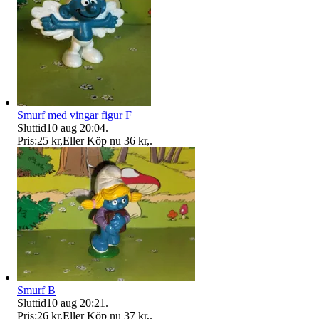
Smurf med vingar figur F
Sluttid
10 aug 20:04
.
Pris:
25 kr
,
Eller Köp nu
36 kr
,
.
Smurf B
Sluttid
10 aug 20:21
.
Pris:
26 kr
,
Eller Köp nu
37 kr
,
.