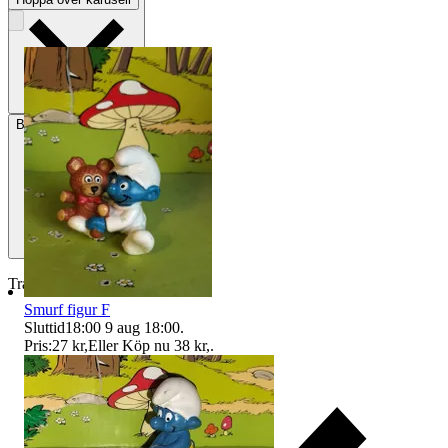
Betalning
Via Tradera
Traderas köparskydd
Smurf figur F
Sluttid
18:00
9 aug 18:00
.
Pris:
27 kr
,
Eller Köp nu
38 kr
,
.