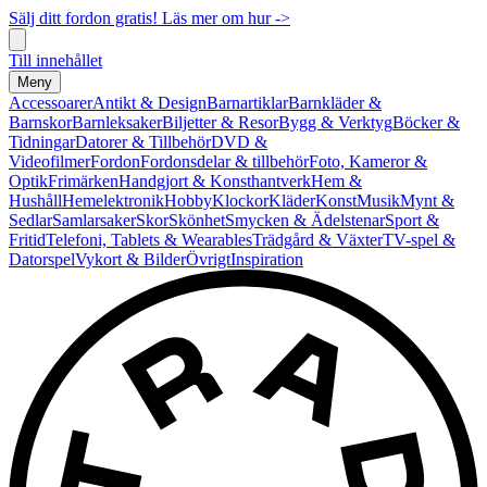
Sälj ditt fordon gratis! Läs mer om hur ->
Till innehållet
Meny
Accessoarer
Antikt & Design
Barnartiklar
Barnkläder &
Barnskor
Barnleksaker
Biljetter & Resor
Bygg & Verktyg
Böcker &
Tidningar
Datorer & Tillbehör
DVD &
Videofilmer
Fordon
Fordonsdelar & tillbehör
Foto, Kameror &
Optik
Frimärken
Handgjort & Konsthantverk
Hem &
Hushåll
Hemelektronik
Hobby
Klockor
Kläder
Konst
Musik
Mynt &
Sedlar
Samlarsaker
Skor
Skönhet
Smycken & Ädelstenar
Sport &
Fritid
Telefoni, Tablets & Wearables
Trädgård & Växter
TV-spel &
Datorspel
Vykort & Bilder
Övrigt
Inspiration