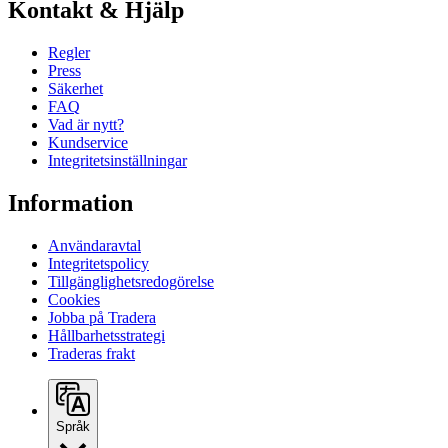
Kontakt & Hjälp
Regler
Press
Säkerhet
FAQ
Vad är nytt?
Kundservice
Integritetsinställningar
Information
Användaravtal
Integritetspolicy
Tillgänglighetsredogörelse
Cookies
Jobba på Tradera
Hållbarhetsstrategi
Traderas frakt
Språk