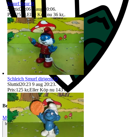
Smurf figur B
Sluttid
20:06
9 aug 20:06
.
Pris:
25 kr
,
Eller Köp nu
36 kr
,
.
Schleich Smurf dirigent D
Sluttid
20:23
9 aug 20:23
.
Pris:
125 kr
,
Eller Köp nu
143 kr
,
.
Beskrivning
Mycket gott skick
Inga eller minimala tecken på användning