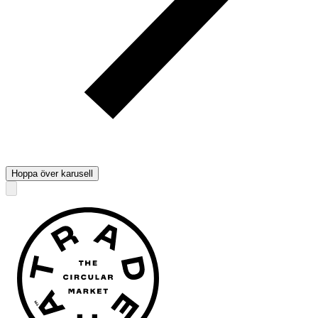
Hoppa över karusell