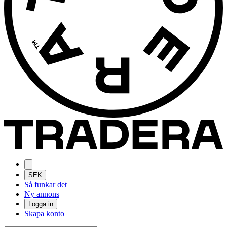
SEK
Så funkar det
Ny annons
Logga in
Skapa konto