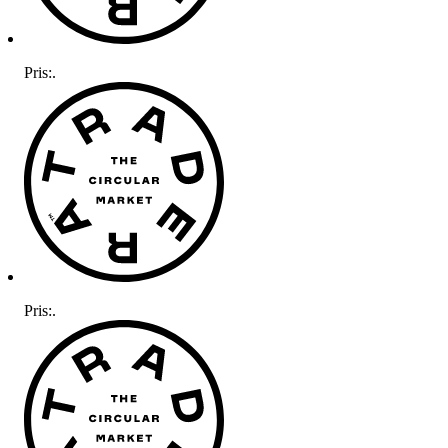
Pris:
.
Pris:
.