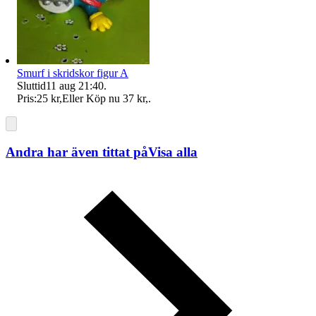
Smurf i skridskor figur A
Sluttid
11 aug 21:40
.
Pris:
25 kr
,
Eller Köp nu
37 kr
,
.
Andra har även tittat på
Visa alla