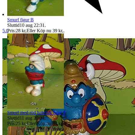
Smurf figur B
Sluttid
10 aug 22:31
.
Pris:
28 kr
,
Eller Köp nu
39 kr
,
.
5.0
Smurf med röd halsduk figur F
Sluttid
11 aug 20:04
.
Pris:
25 kr
,
Eller Köp nu
34 kr
,
.