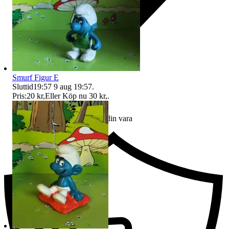
Smurf Figur E
Sluttid
19:57
9 aug 19:57
.
Pris:
20 kr
,
Eller Köp nu
30 kr
,
.
Ersättning om du inte får din vara