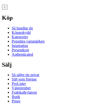
↑
Köp
Så handlar du
Köparskydd
Kategorier
Populära varumärken
Inspiration
Presentkort
Authenticated
Sälj
Så säljer du privat
Sälj som företag
ProLister
Välgörenhet
Fraktkalkylatorn
Butik
Priser