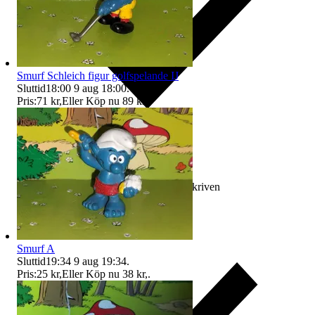
Smurf Schleich figur golfspelande IJ
Sluttid
18:00
9 aug 18:00
.
Pris:
71 kr
,
Eller Köp nu
89 kr
,
.
Ersättning om varan inte är som beskriven
Smurf A
Sluttid
19:34
9 aug 19:34
.
Pris:
25 kr
,
Eller Köp nu
38 kr
,
.