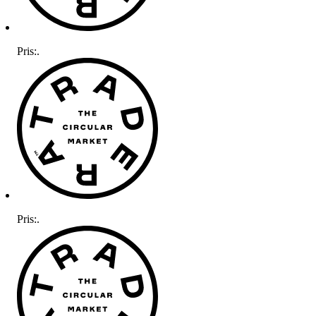
Pris:
.
Pris:
.