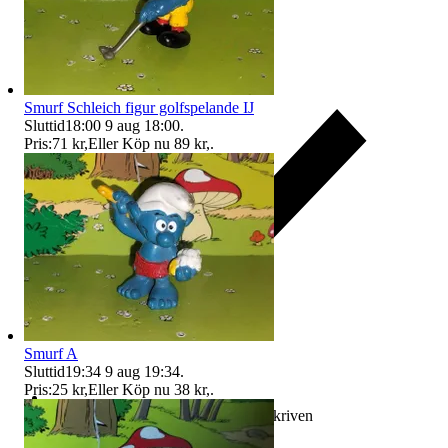
Smurf Schleich figur golfspelande IJ
Sluttid
18:00
9 aug 18:00
.
Pris:
71 kr
,
Eller Köp nu
89 kr
,
.
Smurf A
Sluttid
19:34
9 aug 19:34
.
Pris:
25 kr
,
Eller Köp nu
38 kr
,
.
Ersättning om varan inte är som beskriven