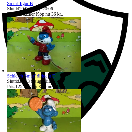
Smurf figur B
Sluttid
20:06
9 aug 20:06
.
Pris:
25 kr
,
Eller Köp nu
36 kr
,
.
Schleich Smurf dirigent D
Sluttid
20:23
9 aug 20:23
.
Pris:
125 kr
,
Eller Köp nu
143 kr
,
.