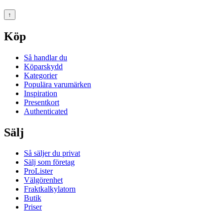
↑
Köp
Så handlar du
Köparskydd
Kategorier
Populära varumärken
Inspiration
Presentkort
Authenticated
Sälj
Så säljer du privat
Sälj som företag
ProLister
Välgörenhet
Fraktkalkylatorn
Butik
Priser