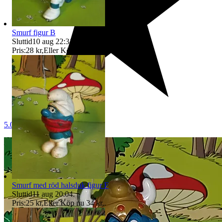
Smurf figur B
Sluttid
10 aug 22:31
.
Pris:
28 kr
,
Eller Köp nu
39 kr
,
.
5.0
Smurf med röd halsduk figur F
Sluttid
11 aug 20:04
.
Pris:
25 kr
,
Eller Köp nu
34 kr
,
.