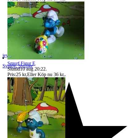
jeyd
Smurf Figur E
Svalöv
,
Sverige
Sluttid
10 aug 20:22
.
Pris:
25 kr
,
Eller Köp nu
36 kr
,
.