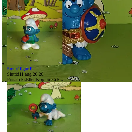
Smurf figur E
Sluttid
11 aug 20:26
.
Pris:
25 kr
,
Eller Köp nu
36 kr
,
.