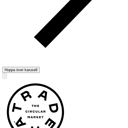
Hoppa över karusell