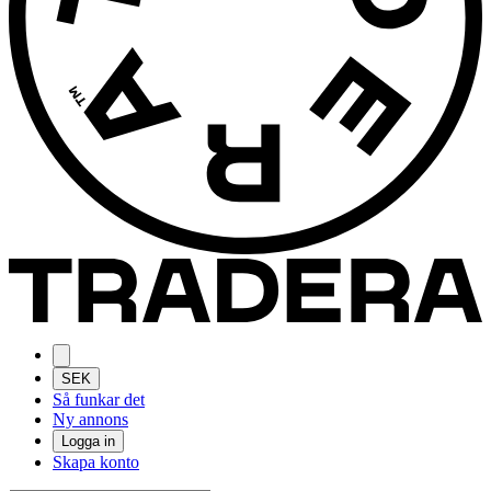
SEK
Så funkar det
Ny annons
Logga in
Skapa konto