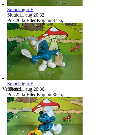
Smurf figur E
Sluttid
11 aug 20:32
.
Pris:
26 kr
,
Eller Köp nu
37 kr
,
.
Smurf figur E
Sluttid
11 aug 20:36
.
Verifierad
Pris:
25 kr
,
Eller Köp nu
36 kr
,
.