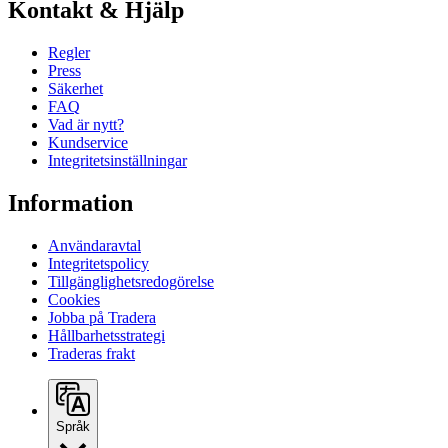
Kontakt & Hjälp
Regler
Press
Säkerhet
FAQ
Vad är nytt?
Kundservice
Integritetsinställningar
Information
Användaravtal
Integritetspolicy
Tillgänglighetsredogörelse
Cookies
Jobba på Tradera
Hållbarhetsstrategi
Traderas frakt
Språk