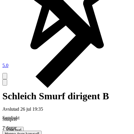
5.0
Schleich Smurf dirigent B
Avslutad
26 jul 19:35
Samfrakt
Slutpris
7 dagar
∙
Visa bud
Hoppa över karusell