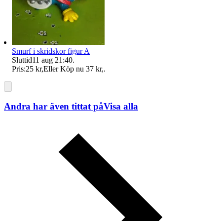
Smurf i skridskor figur A
Sluttid
11 aug 21:40
.
Pris:
25 kr
,
Eller Köp nu
37 kr
,
.
Andra har även tittat på
Visa alla