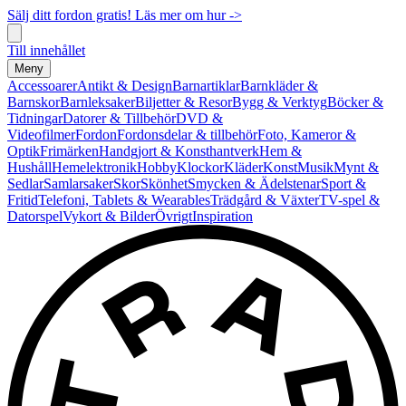
Sälj ditt fordon gratis! Läs mer om hur ->
Till innehållet
Meny
Accessoarer
Antikt & Design
Barnartiklar
Barnkläder &
Barnskor
Barnleksaker
Biljetter & Resor
Bygg & Verktyg
Böcker &
Tidningar
Datorer & Tillbehör
DVD &
Videofilmer
Fordon
Fordonsdelar & tillbehör
Foto, Kameror &
Optik
Frimärken
Handgjort & Konsthantverk
Hem &
Hushåll
Hemelektronik
Hobby
Klockor
Kläder
Konst
Musik
Mynt &
Sedlar
Samlarsaker
Skor
Skönhet
Smycken & Ädelstenar
Sport &
Fritid
Telefoni, Tablets & Wearables
Trädgård & Växter
TV-spel &
Datorspel
Vykort & Bilder
Övrigt
Inspiration