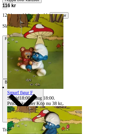
116 kr
124 kr med köparskydd.
Läs mer
Slagverk vann auktionen
Frakt
24 kr Frimärken
Betalning
Via Tradera
Smurf figur F
Sluttid
18:00
9 aug 18:00
.
Pris:
27 kr
,
Eller Köp nu
38 kr
,
.
Traderas köparskydd