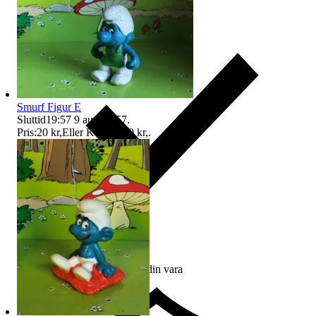
Smurf Figur E
Sluttid
19:57
9 aug 19:57
.
Pris:
20 kr
,
Eller Köp nu
30 kr
,
.
Ersättning om du inte får din vara