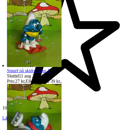
Smurf på skidor figur A
Sluttid
11 aug 21:35
.
Pris:
27 kr
,
Eller Köp nu
39 kr
,
.
10 801 omdömen
Läs omdömen
Följ