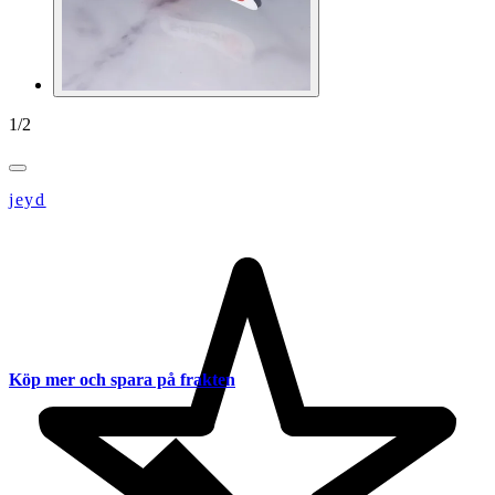
1
/
2
jeyd
Köp mer och spara på frakten