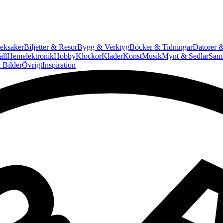
eksaker
Biljetter & Resor
Bygg & Verktyg
Böcker & Tidningar
Datorer &
ll
Hemelektronik
Hobby
Klockor
Kläder
Konst
Musik
Mynt & Sedlar
Saml
 Bilder
Övrigt
Inspiration