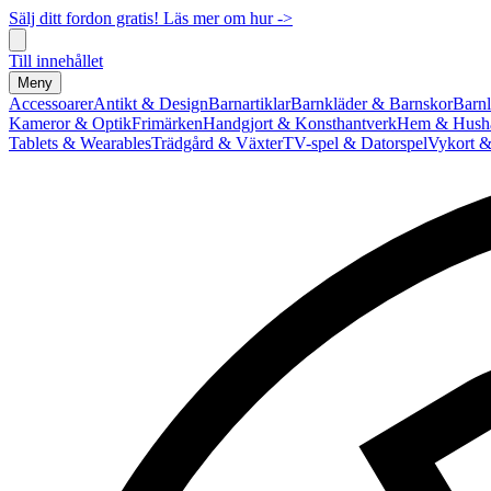
Sälj ditt fordon gratis! Läs mer om hur ->
Till innehållet
Meny
Accessoarer
Antikt & Design
Barnartiklar
Barnkläder & Barnskor
Barnl
Kameror & Optik
Frimärken
Handgjort & Konsthantverk
Hem & Hushå
Tablets & Wearables
Trädgård & Växter
TV-spel & Datorspel
Vykort &