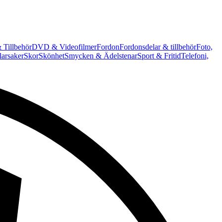
 Tillbehör
DVD & Videofilmer
Fordon
Fordonsdelar & tillbehör
Foto,
arsaker
Skor
Skönhet
Smycken & Ädelstenar
Sport & Fritid
Telefoni,