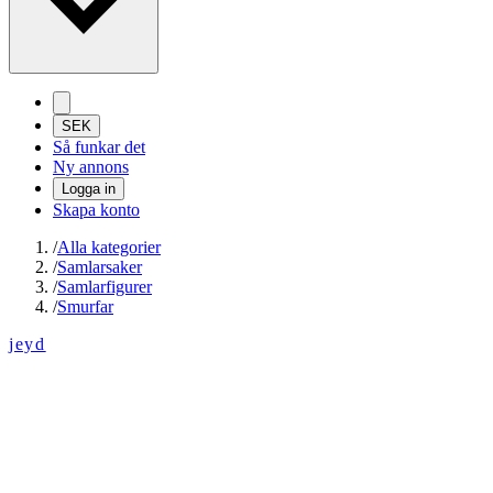
SEK
Så funkar det
Ny annons
Logga in
Skapa konto
/
Alla kategorier
/
Samlarsaker
/
Samlarfigurer
/
Smurfar
jeyd