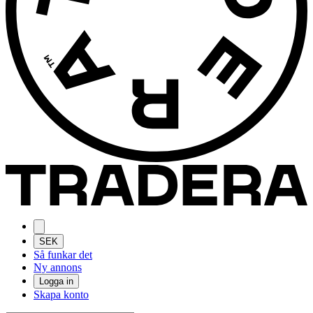
SEK
Så funkar det
Ny annons
Logga in
Skapa konto