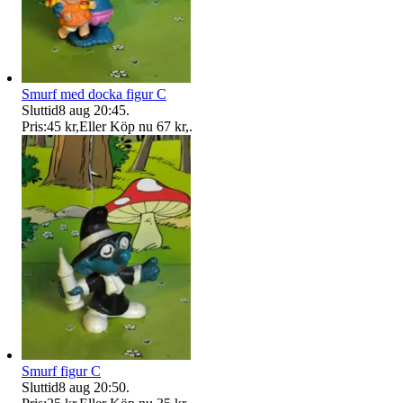
Smurf med docka figur C
Sluttid
8 aug 20:45
.
Pris:
45 kr
,
Eller Köp nu
67 kr
,
.
Smurf figur C
Sluttid
8 aug 20:50
.