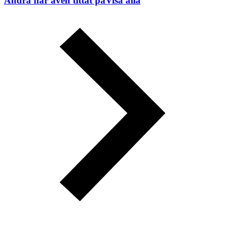
Andra har även tittat på
Visa alla