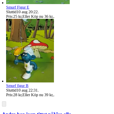
Smurf Figur E
Sluttid
10 aug 20:22
.
Pris:
25 kr
,
Eller Köp nu
36 kr
,
.
Smurf figur B
Sluttid
10 aug 22:31
.
Pris:
28 kr
,
Eller Köp nu
39 kr
,
.