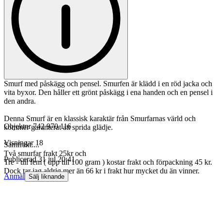
Smurf med påskägg och pensel. Smurfen är klädd i en röd jacka och
vita byxor. Den håller ett grönt påskägg i ena handen och en pensel i
den andra.
Denna Smurf är en klassisk karaktär från Smurfarnas värld och
Objektnr
742 970 116
kommer garanterat att sprida glädje.
Visningar
18
Samfrakt....
Två smurfar frakt 25kr och
Publicerad
31 jul 20:41
Tre - till fem ( upp till 100 gram ) kostar frakt och förpackning 45 kr.
Dock tar jag aldrig mer än 66 kr i frakt hur mycket du än vinner.
Anmäl
Sälj liknande