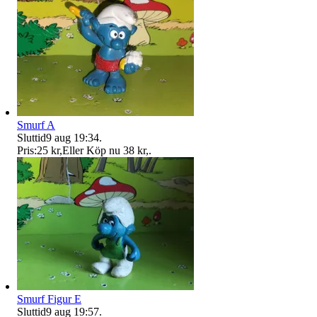
Smurf A
Sluttid
9 aug 19:34
.
Pris:
25 kr
,
Eller Köp nu
38 kr
,
.
Smurf Figur E
Sluttid
9 aug 19:57
.