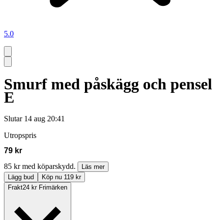
5.0
Smurf med påskägg och pensel
E
Slutar
14 aug 20:41
Utropspris
79 kr
85 kr med köparskydd.
Läs mer
Lägg bud
Köp nu 119 kr
Frakt
24 kr Frimärken