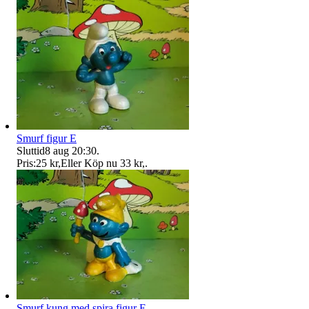
Smurf figur E
Sluttid
8 aug 20:30
.
Pris:
25 kr
,
Eller Köp nu
33 kr
,
.
Smurf kung med spira figur E