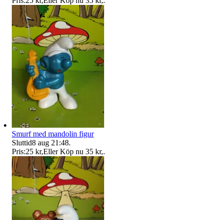
Pris:
25 kr
,
Eller Köp nu
35 kr
,
.
Smurf med mandolin figur
Sluttid
8 aug 21:48
.
Pris:
25 kr
,
Eller Köp nu
35 kr
,
.