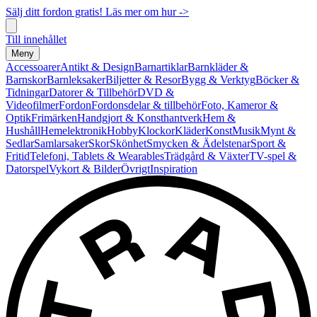
Sälj ditt fordon gratis! Läs mer om hur ->
Till innehållet
Meny
Accessoarer
Antikt & Design
Barnartiklar
Barnkläder &
Barnskor
Barnleksaker
Biljetter & Resor
Bygg & Verktyg
Böcker &
Tidningar
Datorer & Tillbehör
DVD &
Videofilmer
Fordon
Fordonsdelar & tillbehör
Foto, Kameror &
Optik
Frimärken
Handgjort & Konsthantverk
Hem &
Hushåll
Hemelektronik
Hobby
Klockor
Kläder
Konst
Musik
Mynt &
Sedlar
Samlarsaker
Skor
Skönhet
Smycken & Ädelstenar
Sport &
Fritid
Telefoni, Tablets & Wearables
Trädgård & Växter
TV-spel &
Datorspel
Vykort & Bilder
Övrigt
Inspiration