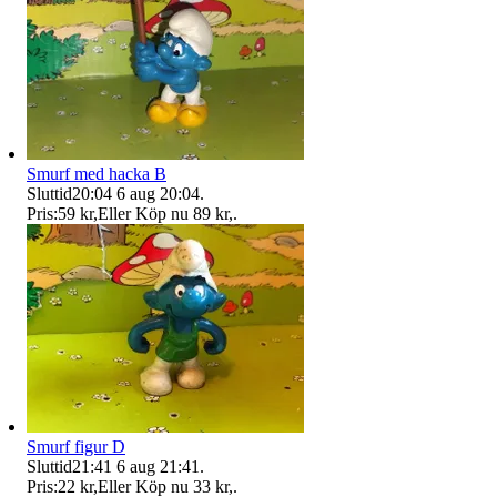
Smurf med hacka B
Sluttid
20:04
6 aug 20:04
.
Pris:
59 kr
,
Eller Köp nu
89 kr
,
.
Smurf figur D
Sluttid
21:41
6 aug 21:41
.
Pris:
22 kr
,
Eller Köp nu
33 kr
,
.