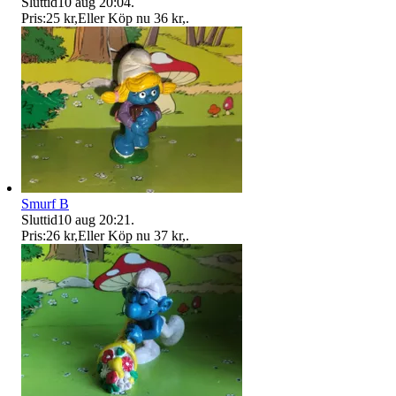
Sluttid
10 aug 20:04
.
Pris:
25 kr
,
Eller Köp nu
36 kr
,
.
Smurf B
Sluttid
10 aug 20:21
.
Pris:
26 kr
,
Eller Köp nu
37 kr
,
.