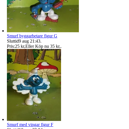
Smurf byggarbetare figur G
Sluttid
9 aug 21:43
.
Pris:
25 kr
,
Eller Köp nu
35 kr
,
.
Smurf med vingar figur F