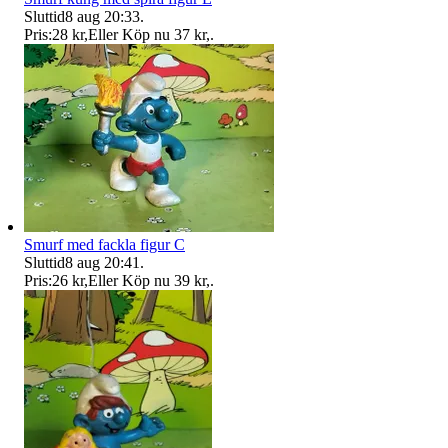
Sluttid
8 aug 20:33
.
Pris:
28 kr
,
Eller Köp nu
37 kr
,
.
Smurf med fackla figur C
Sluttid
8 aug 20:41
.
Pris:
26 kr
,
Eller Köp nu
39 kr
,
.