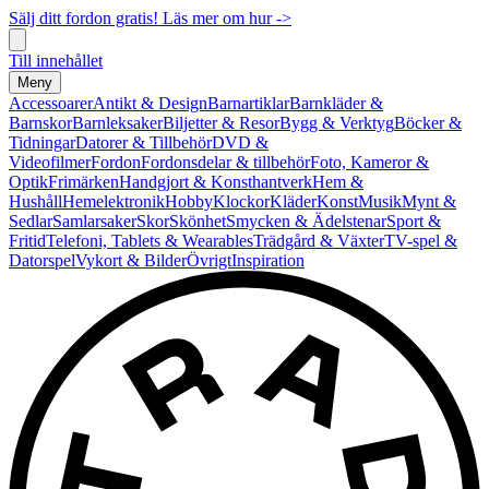
Sälj ditt fordon gratis! Läs mer om hur ->
Till innehållet
Meny
Accessoarer
Antikt & Design
Barnartiklar
Barnkläder &
Barnskor
Barnleksaker
Biljetter & Resor
Bygg & Verktyg
Böcker &
Tidningar
Datorer & Tillbehör
DVD &
Videofilmer
Fordon
Fordonsdelar & tillbehör
Foto, Kameror &
Optik
Frimärken
Handgjort & Konsthantverk
Hem &
Hushåll
Hemelektronik
Hobby
Klockor
Kläder
Konst
Musik
Mynt &
Sedlar
Samlarsaker
Skor
Skönhet
Smycken & Ädelstenar
Sport &
Fritid
Telefoni, Tablets & Wearables
Trädgård & Växter
TV-spel &
Datorspel
Vykort & Bilder
Övrigt
Inspiration