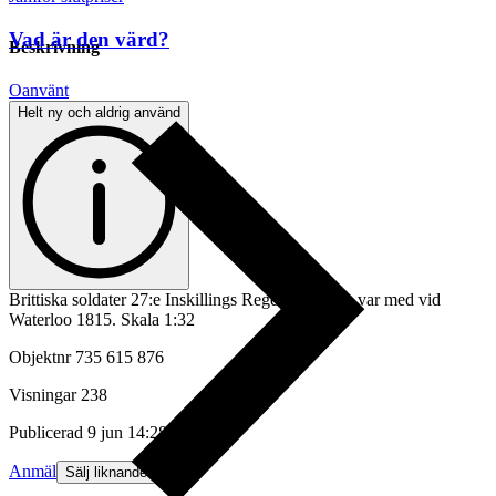
Vad är den värd?
Beskrivning
Oanvänt
Helt ny och aldrig använd
Brittiska soldater 27:e Inskillings Regemente som var med vid
Waterloo 1815. Skala 1:32
Objektnr
735 615 876
Visningar
238
Publicerad
9 jun 14:28
Anmäl
Sälj liknande