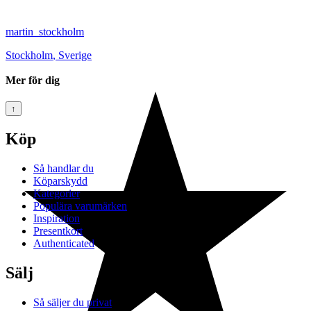
martin_stockholm
Stockholm
,
Sverige
Mer för dig
↑
Köp
Så handlar du
Köparskydd
Kategorier
Populära varumärken
Inspiration
Presentkort
Authenticated
Sälj
Så säljer du privat