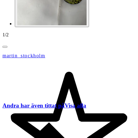
1
/
2
martin_stockholm
Andra har även tittat på
Visa alla