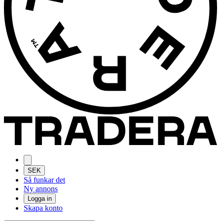
SEK
Så funkar det
Ny annons
Logga in
Skapa konto