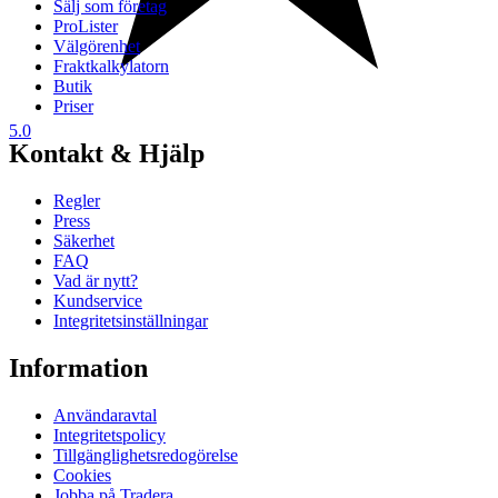
Sälj som företag
ProLister
Välgörenhet
Fraktkalkylatorn
Butik
Priser
5.0
Kontakt & Hjälp
Regler
Press
Säkerhet
FAQ
Vad är nytt?
Kundservice
Integritetsinställningar
Information
Användaravtal
Integritetspolicy
Tillgänglighetsredogörelse
Cookies
Jobba på Tradera