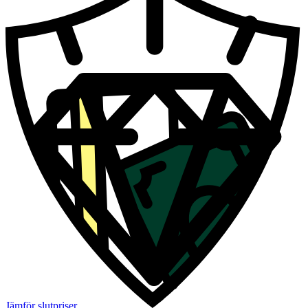
Jämför slutpriser