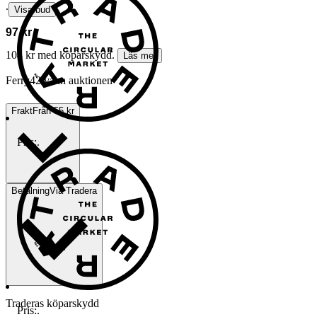
∙
Visa bud
97 kr
104 kr med köparskydd.
Läs mer
Ferry42 vann auktionen
Frakt
Från 55 kr
Pris:
.
Betalning
Via Tradera
Traderas köparskydd
Pris:
.