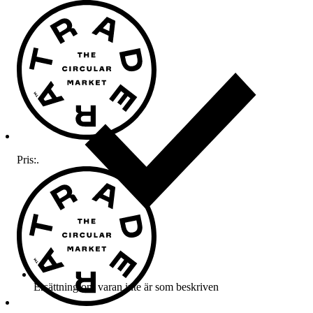
Pris:
.
Ersättning om varan inte är som beskriven