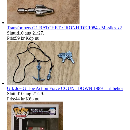
Transformers G1 RATCHET / IRONHIDE 1984 - Missiles x2
Sluttid
10 aug 21:27
.
Pris:
59 kr
,
Köp nu
.
G.I. Joe GI Joe Action Force COUNTDOWN 1989 - Tillbehör
Sluttid
10 aug 21:29
.
Pris:
44 kr
,
Köp nu
.