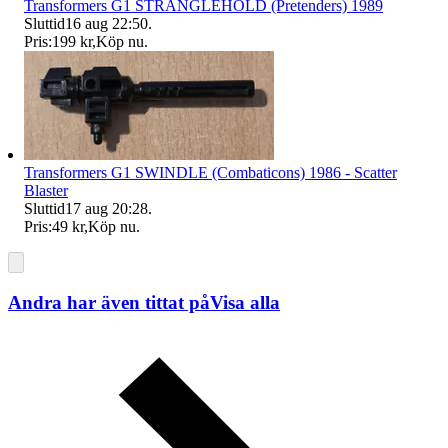
Transformers G1 STRANGLEHOLD (Pretenders) 1989
Sluttid
16 aug 22:50
.
Pris:
199 kr
,
Köp nu
.
Transformers G1 SWINDLE (Combaticons) 1986 - Scatter
Blaster
Sluttid
17 aug 20:28
.
Pris:
49 kr
,
Köp nu
.
Andra har även tittat på
Visa alla