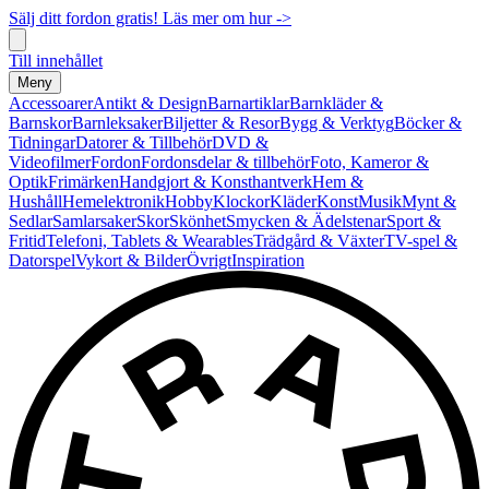
Sälj ditt fordon gratis! Läs mer om hur ->
Till innehållet
Meny
Accessoarer
Antikt & Design
Barnartiklar
Barnkläder &
Barnskor
Barnleksaker
Biljetter & Resor
Bygg & Verktyg
Böcker &
Tidningar
Datorer & Tillbehör
DVD &
Videofilmer
Fordon
Fordonsdelar & tillbehör
Foto, Kameror &
Optik
Frimärken
Handgjort & Konsthantverk
Hem &
Hushåll
Hemelektronik
Hobby
Klockor
Kläder
Konst
Musik
Mynt &
Sedlar
Samlarsaker
Skor
Skönhet
Smycken & Ädelstenar
Sport &
Fritid
Telefoni, Tablets & Wearables
Trädgård & Växter
TV-spel &
Datorspel
Vykort & Bilder
Övrigt
Inspiration