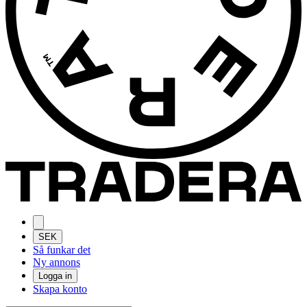
SEK
Så funkar det
Ny annons
Logga in
Skapa konto