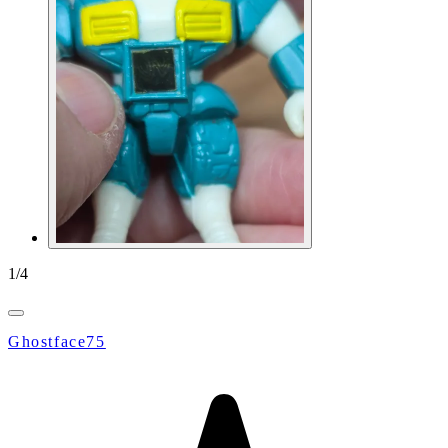
1
/
4
Ghostface75