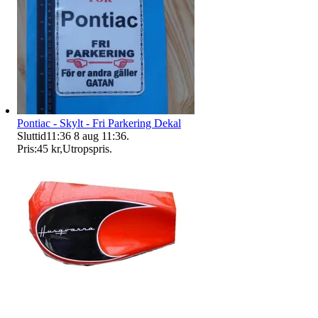
Pontiac - Skylt - Fri Parkering Dekal
Sluttid
11:36
8 aug 11:36
.
Pris:
45 kr
,
Utropspris
.