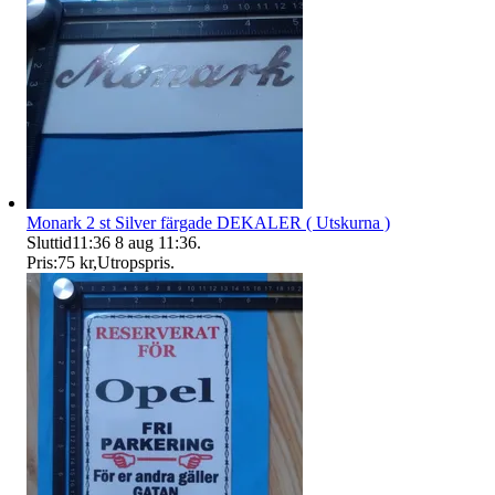
Monark 2 st Silver färgade DEKALER ( Utskurna )
Sluttid
11:36
8 aug 11:36
.
Pris:
75 kr
,
Utropspris
.