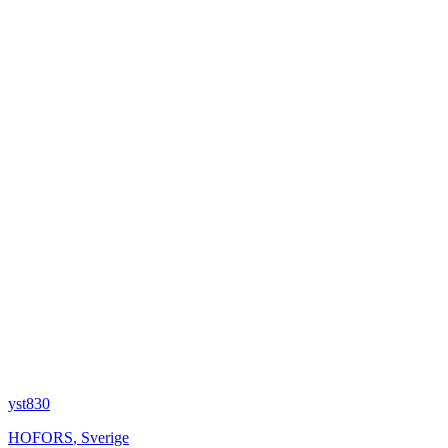
yst830
HOFORS
,
Sverige