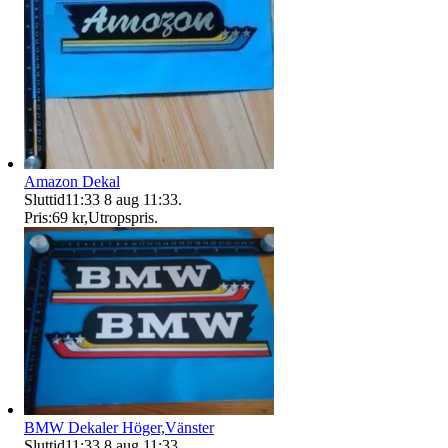
Amazon Dekal
Sluttid
11:33
8 aug 11:33
.
Pris:
69 kr
,
Utropspris
.
BMW Dekaler Höger,Vänster
Sluttid
11:33
8 aug 11:33
.