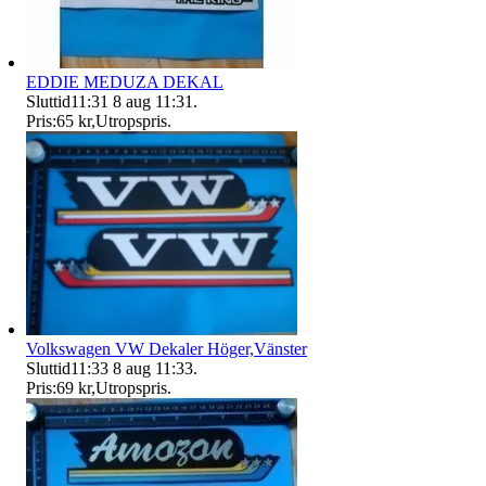
EDDIE MEDUZA DEKAL
Sluttid
11:31
8 aug 11:31
.
Pris:
65 kr
,
Utropspris
.
Volkswagen VW Dekaler Höger,Vänster
Sluttid
11:33
8 aug 11:33
.
Pris:
69 kr
,
Utropspris
.