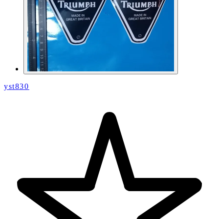
yst830