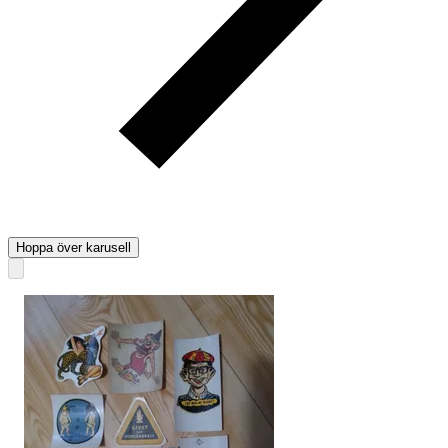
Hoppa över karusell