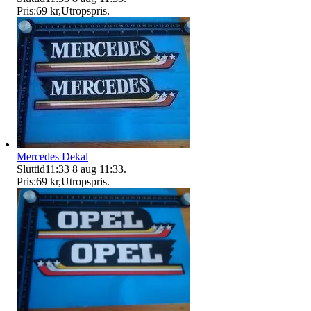
Pris:
69 kr
,
Utropspris
.
Mercedes Dekal
Sluttid
11:33
8 aug 11:33
.
Pris:
69 kr
,
Utropspris
.