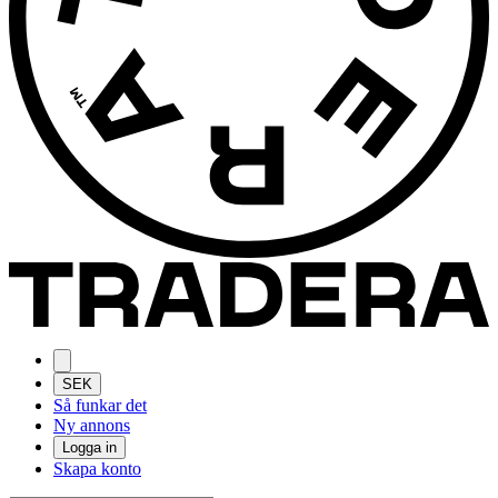
SEK
Så funkar det
Ny annons
Logga in
Skapa konto