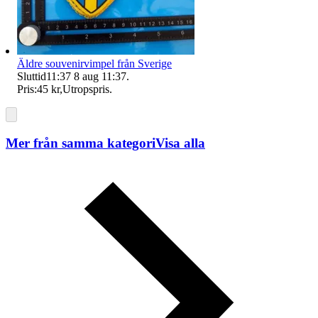
Äldre souvenirvimpel från Sverige
Sluttid
11:37
8 aug 11:37
.
Pris:
45 kr
,
Utropspris
.
Mer från samma kategori
Visa alla