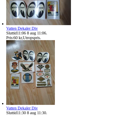
Vatten Dekaler Div
Sluttid
11:06
8 aug 11:06
.
Pris:
60 kr
,
Utropspris
.
Vatten Dekaler Div
Sluttid
11:30
8 aug 11:30
.