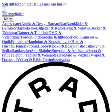
Sälj ditt fordon gratis! Läs mer om hur ->
Till innehållet
Meny
Accessoarer
Antikt & Design
Barnartiklar
Barnkläder &
Barnskor
Barnleksaker
Biljetter & Resor
Bygg & Verktyg
Böcker &
Tidningar
Datorer & Tillbehör
DVD &
Videofilmer
Fordon
Fordonsdelar & tillbehör
Foto, Kameror &
Optik
Frimärken
Handgjort & Konsthantverk
Hem &
Hushåll
Hemelektronik
Hobby
Klockor
Kläder
Konst
Musik
Mynt &
Sedlar
Samlarsaker
Skor
Skönhet
Smycken & Ädelstenar
Sport &
Fritid
Telefoni, Tablets & Wearables
Trädgård & Växter
TV-spel &
Datorspel
Vykort & Bilder
Övrigt
Inspiration