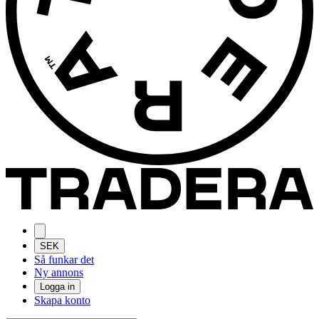
SEK
Så funkar det
Ny annons
Logga in
Skapa konto