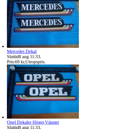
Mercedes Dekal
Sluttid
8 aug 11:33
.
Pris:
69 kr
,
Utropspris
.
Opel Dekaler Höger,Vänster
Sluttid
8 aug 11:33
.