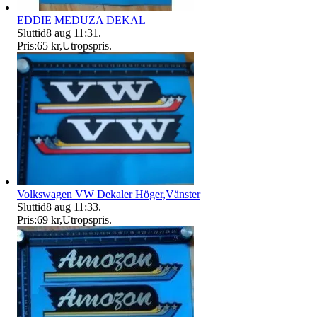
EDDIE MEDUZA DEKAL
Sluttid
8 aug 11:31
.
Pris:
65 kr
,
Utropspris
.
Volkswagen VW Dekaler Höger,Vänster
Sluttid
8 aug 11:33
.
Pris:
69 kr
,
Utropspris
.