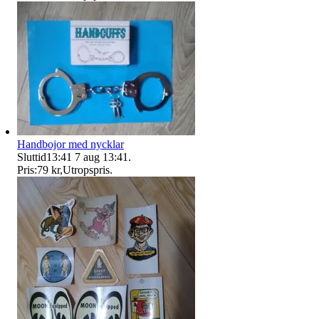
Handbojor med nycklar
Sluttid
13:41
7 aug 13:41
.
Pris:
79 kr
,
Utropspris
.