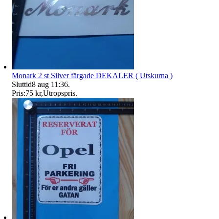
Monark 2 st Silver färgade DEKALER ( Utskurna )
Sluttid
8 aug 11:36
.
Pris:
75 kr
,
Utropspris
.