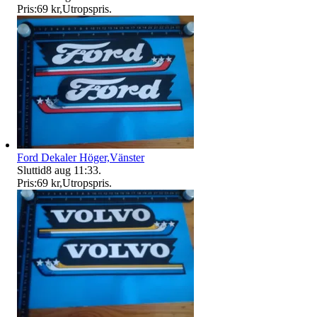
Pris:
69 kr
,
Utropspris
.
Ford Dekaler Höger,Vänster
Sluttid
8 aug 11:33
.
Pris:
69 kr
,
Utropspris
.