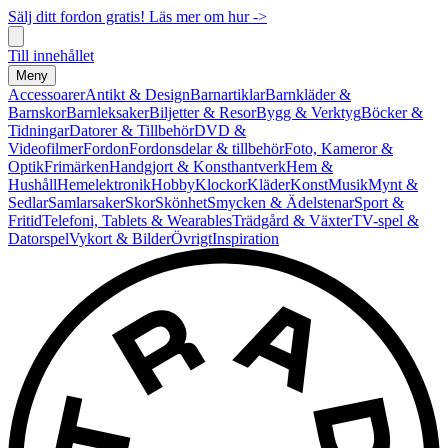
Sälj ditt fordon gratis! Läs mer om hur ->
Till innehållet
Meny
Accessoarer
Antikt & Design
Barnartiklar
Barnkläder &
Barnskor
Barnleksaker
Biljetter & Resor
Bygg & Verktyg
Böcker &
Tidningar
Datorer & Tillbehör
DVD &
Videofilmer
Fordon
Fordonsdelar & tillbehör
Foto, Kameror &
Optik
Frimärken
Handgjort & Konsthantverk
Hem &
Hushåll
Hemelektronik
Hobby
Klockor
Kläder
Konst
Musik
Mynt &
Sedlar
Samlarsaker
Skor
Skönhet
Smycken & Ädelstenar
Sport &
Fritid
Telefoni, Tablets & Wearables
Trädgård & Växter
TV-spel &
Datorspel
Vykort & Bilder
Övrigt
Inspiration