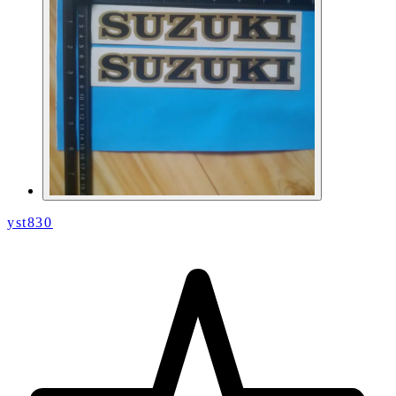
yst830