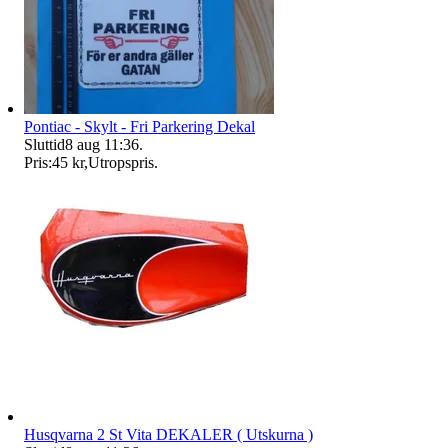
Pontiac - Skylt - Fri Parkering Dekal
Sluttid
8 aug 11:36
.
Pris:
45 kr
,
Utropspris
.
Husqvarna 2 St Vita DEKALER ( Utskurna )