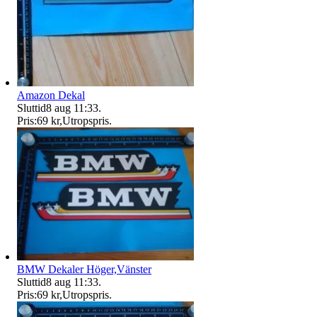
Amazon Dekal
Sluttid
8 aug 11:33
.
Pris:
69 kr
,
Utropspris
.
BMW Dekaler Höger,Vänster
Sluttid
8 aug 11:33
.
Pris:
69 kr
,
Utropspris
.