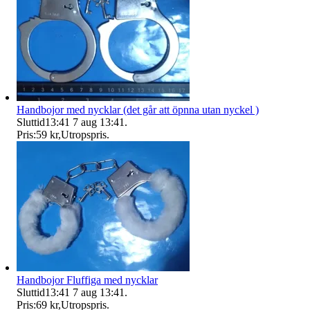
Handbojor med nycklar (det går att öpnna utan nyckel )
Sluttid
13:41
7 aug 13:41
.
Pris:
59 kr
,
Utropspris
.
Handbojor Fluffiga med nycklar
Sluttid
13:41
7 aug 13:41
.
Pris:
69 kr
,
Utropspris
.