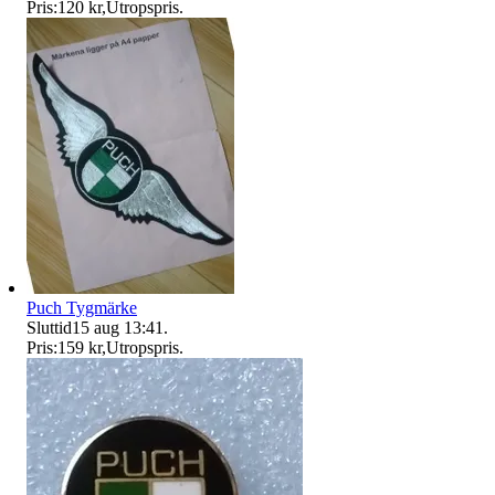
Pris:
120 kr
,
Utropspris
.
Puch Tygmärke
Sluttid
15 aug 13:41
.
Pris:
159 kr
,
Utropspris
.