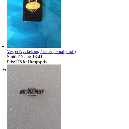
Vespa Nyckelring ( läder , emaljerad )
Sluttid
15 aug 13:41
.
Pris:
175 kr
,
Utropspris
.
Verifierad