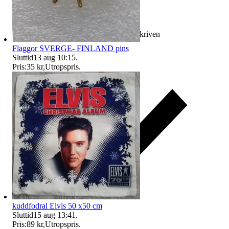
Ersättning om varan inte är som beskriven
Flaggor SVERGE- FINLAND pins
Sluttid
13 aug 10:15
.
Pris:
35 kr
,
Utropspris
.
kuddfodral Elvis 50 x50 cm
Sluttid
15 aug 13:41
.
Pris:
89 kr
,
Utropspris
.