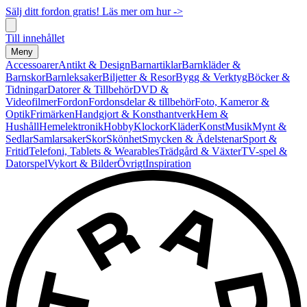
Sälj ditt fordon gratis! Läs mer om hur ->
Till innehållet
Meny
Accessoarer
Antikt & Design
Barnartiklar
Barnkläder &
Barnskor
Barnleksaker
Biljetter & Resor
Bygg & Verktyg
Böcker &
Tidningar
Datorer & Tillbehör
DVD &
Videofilmer
Fordon
Fordonsdelar & tillbehör
Foto, Kameror &
Optik
Frimärken
Handgjort & Konsthantverk
Hem &
Hushåll
Hemelektronik
Hobby
Klockor
Kläder
Konst
Musik
Mynt &
Sedlar
Samlarsaker
Skor
Skönhet
Smycken & Ädelstenar
Sport &
Fritid
Telefoni, Tablets & Wearables
Trädgård & Växter
TV-spel &
Datorspel
Vykort & Bilder
Övrigt
Inspiration