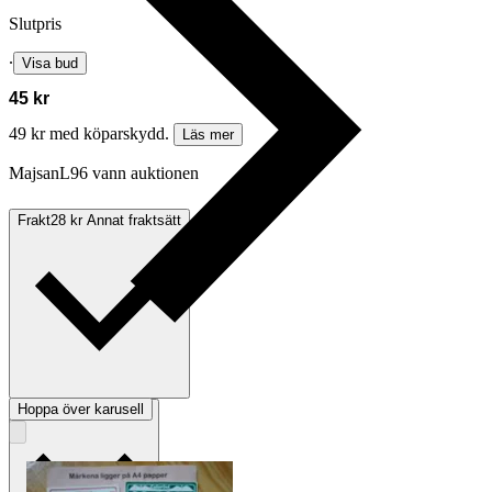
Slutpris
∙
Visa bud
45 kr
49 kr med köparskydd.
Läs mer
MajsanL96 vann auktionen
Frakt
28 kr Annat fraktsätt
Hoppa över karusell
Betalning
Via Tradera