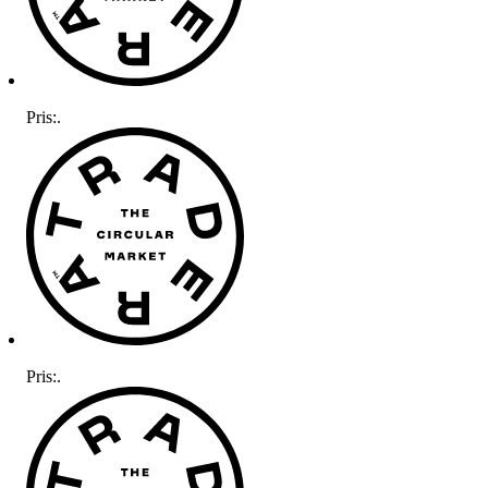
Pris:
.
Pris:
.