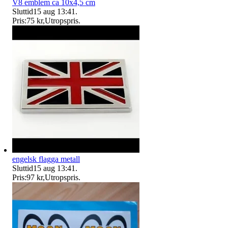
V8 emblem ca 10x4,5 cm
Sluttid
15 aug 13:41
.
Pris:
75 kr
,
Utropspris
.
engelsk flagga metall
Sluttid
15 aug 13:41
.
Pris:
97 kr
,
Utropspris
.