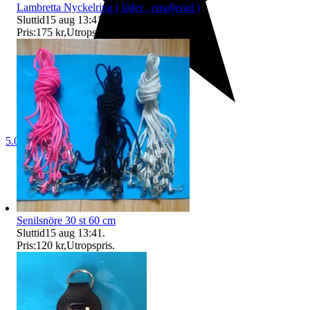
Lambretta Nyckelring ( läder , emaljerad )
Sluttid
15 aug 13:41
.
Pris:
175 kr
,
Utropspris
.
5.0
Senilsnöre 30 st 60 cm
Sluttid
15 aug 13:41
.
Pris:
120 kr
,
Utropspris
.