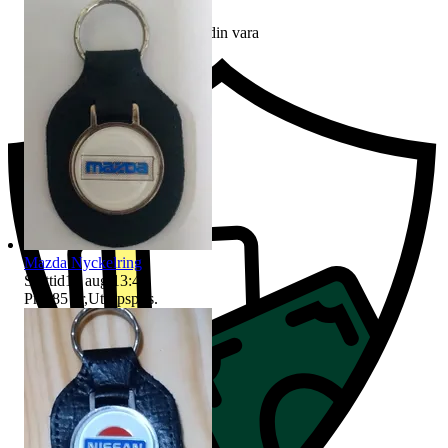
Ersättning om du inte får din vara
Mazda Nyckelring
Sluttid
15 aug 13:41
.
Pris:
85 kr
,
Utropspris
.