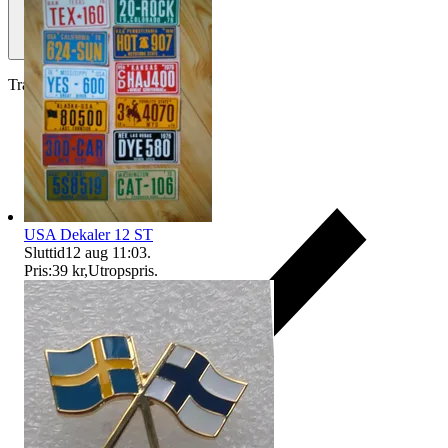
Traderas köparskydd
USA Dekaler 12 ST
Sluttid
12 aug 11:03
.
Pris:
39 kr
,
Utropspris
.