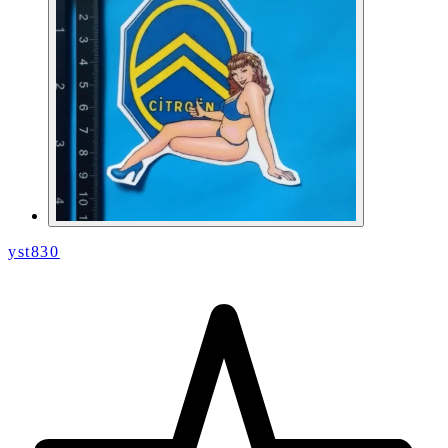
yst830