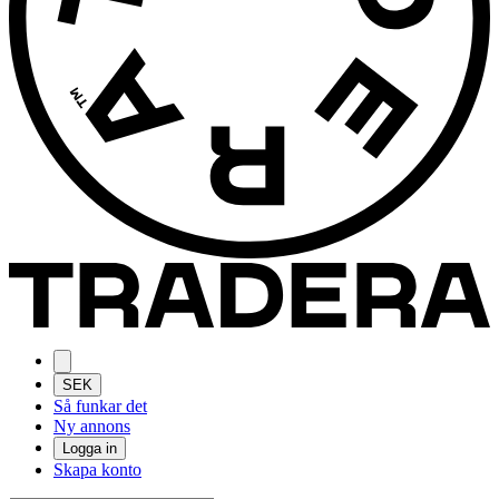
SEK
Så funkar det
Ny annons
Logga in
Skapa konto