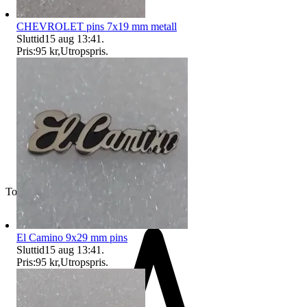
CHEVROLET pins 7x19 mm metall
Sluttid
15 aug 13:41
.
Pris:
95 kr
,
Utropspris
.
Toppsäljare
El Camino 9x29 mm pins
Sluttid
15 aug 13:41
.
Pris:
95 kr
,
Utropspris
.