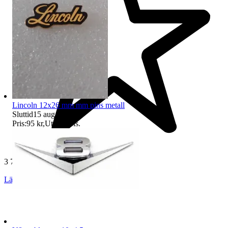
Lincoln 12x26 mm mm pins metall
Sluttid
15 aug 13:41
.
Pris:
95 kr
,
Utropspris
.
3 730 omdömen
Läs omdömen
Följ