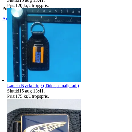
Sluttid
15 aug 13:41
.
Pris:
120 kr
,
Utropspris
.
Publicerad
8 jul 11:11
Anmäl
Sälj liknande
Lancia Nyckelring ( läder , emaljerad )
Sluttid
15 aug 13:41
.
Pris:
175 kr
,
Utropspris
.