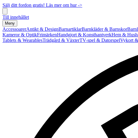
Sälj ditt fordon gratis! Läs mer om hur ->
Till innehållet
Meny
Accessoarer
Antikt & Design
Barnartiklar
Barnkläder & Barnskor
Barnl
Kameror & Optik
Frimärken
Handgjort & Konsthantverk
Hem & Hushå
Tablets & Wearables
Trädgård & Växter
TV-spel & Datorspel
Vykort &