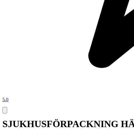
5.0
SJUKHUSFÖRPACKNING H