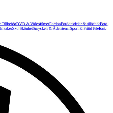
 Tillbehör
DVD & Videofilmer
Fordon
Fordonsdelar & tillbehör
Foto,
arsaker
Skor
Skönhet
Smycken & Ädelstenar
Sport & Fritid
Telefoni,