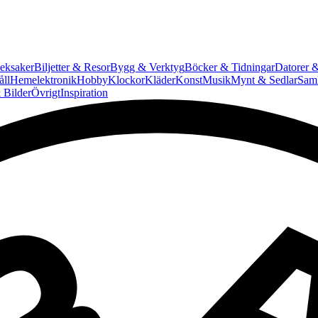
eksaker
Biljetter & Resor
Bygg & Verktyg
Böcker & Tidningar
Datorer &
ll
Hemelektronik
Hobby
Klockor
Kläder
Konst
Musik
Mynt & Sedlar
Saml
 Bilder
Övrigt
Inspiration