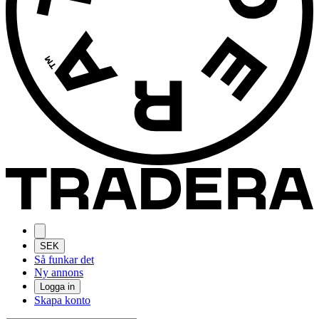
SEK
Så funkar det
Ny annons
Logga in
Skapa konto