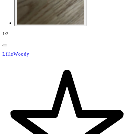
1
/
2
LilleWoody