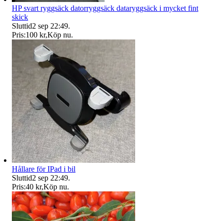
HP svart ryggsäck datorryggsäck dataryggsäck i mycket fint
skick
Sluttid
2 sep 22:49
.
Pris:
100 kr
,
Köp nu
.
Hållare för IPad i bil
Sluttid
2 sep 22:49
.
Pris:
40 kr
,
Köp nu
.