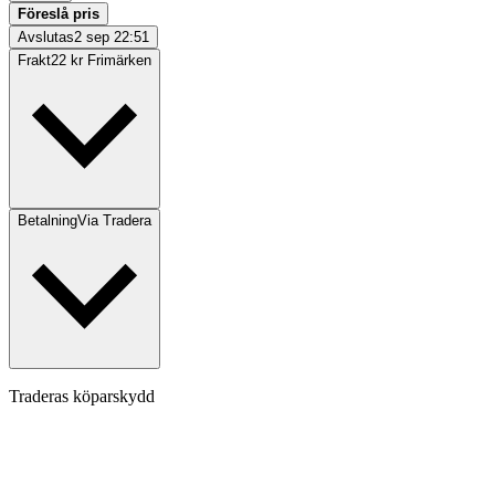
Föreslå pris
Avslutas
2 sep 22:51
Frakt
22 kr Frimärken
Betalning
Via Tradera
Traderas köparskydd