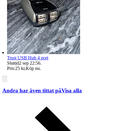
Trust USB Hub 4 port
Sluttid
2 sep 22:56
.
Pris:
25 kr
,
Köp nu
.
Andra har även tittat på
Visa alla