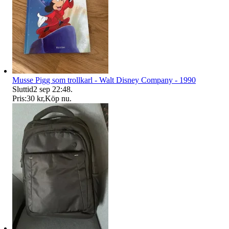
Musse Pigg som trollkarl - Walt Disney Company - 1990
Sluttid
2 sep 22:48
.
Pris:
30 kr
,
Köp nu
.