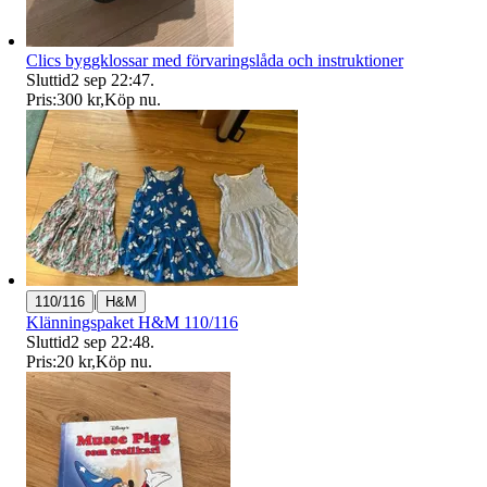
Clics byggklossar med förvaringslåda och instruktioner
Sluttid
2 sep 22:47
.
Pris:
300 kr
,
Köp nu
.
|
110/116
H&M
Klänningspaket H&M 110/116
Sluttid
2 sep 22:48
.
Pris:
20 kr
,
Köp nu
.