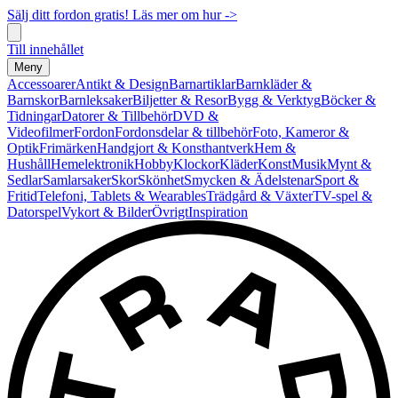
Sälj ditt fordon gratis! Läs mer om hur ->
Till innehållet
Meny
Accessoarer
Antikt & Design
Barnartiklar
Barnkläder &
Barnskor
Barnleksaker
Biljetter & Resor
Bygg & Verktyg
Böcker &
Tidningar
Datorer & Tillbehör
DVD &
Videofilmer
Fordon
Fordonsdelar & tillbehör
Foto, Kameror &
Optik
Frimärken
Handgjort & Konsthantverk
Hem &
Hushåll
Hemelektronik
Hobby
Klockor
Kläder
Konst
Musik
Mynt &
Sedlar
Samlarsaker
Skor
Skönhet
Smycken & Ädelstenar
Sport &
Fritid
Telefoni, Tablets & Wearables
Trädgård & Växter
TV-spel &
Datorspel
Vykort & Bilder
Övrigt
Inspiration