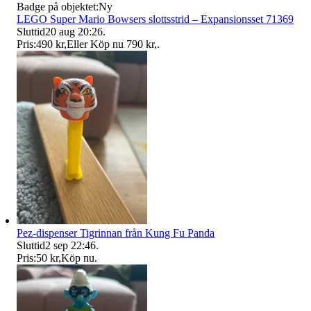
Badge på objektet:
Ny
LEGO Super Mario Bowsers slottsstrid – Expansionsset 71369
Sluttid
20 aug 20:26
.
Pris:
490 kr
,
Eller Köp nu
790 kr
,
.
Pez-dispenser Tigrinnan från Kung Fu Panda
Sluttid
2 sep 22:46
.
Pris:
50 kr
,
Köp nu
.