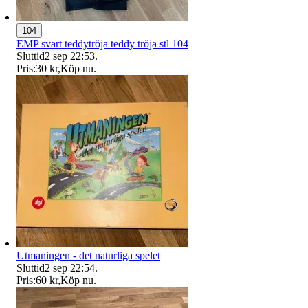
104
EMP svart teddytröja teddy tröja stl 104
Sluttid
2 sep 22:53
.
Pris:
30 kr
,
Köp nu
.
Utmaningen - det naturliga spelet
Sluttid
2 sep 22:54
.
Pris:
60 kr
,
Köp nu
.