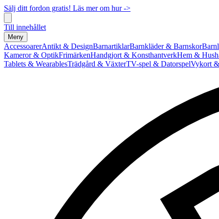
Sälj ditt fordon gratis! Läs mer om hur ->
Till innehållet
Meny
Accessoarer
Antikt & Design
Barnartiklar
Barnkläder & Barnskor
Barnl
Kameror & Optik
Frimärken
Handgjort & Konsthantverk
Hem & Hushå
Tablets & Wearables
Trädgård & Växter
TV-spel & Datorspel
Vykort &