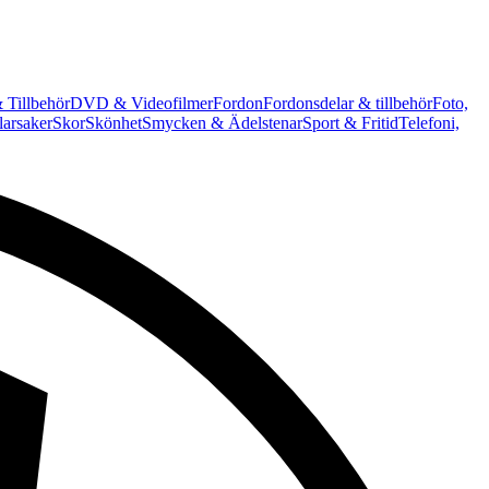
 Tillbehör
DVD & Videofilmer
Fordon
Fordonsdelar & tillbehör
Foto,
arsaker
Skor
Skönhet
Smycken & Ädelstenar
Sport & Fritid
Telefoni,