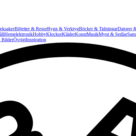
eksaker
Biljetter & Resor
Bygg & Verktyg
Böcker & Tidningar
Datorer &
ll
Hemelektronik
Hobby
Klockor
Kläder
Konst
Musik
Mynt & Sedlar
Saml
 Bilder
Övrigt
Inspiration