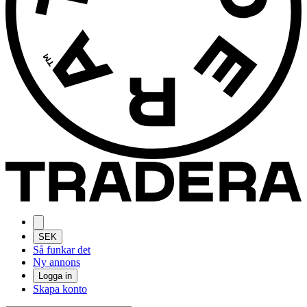
SEK
Så funkar det
Ny annons
Logga in
Skapa konto