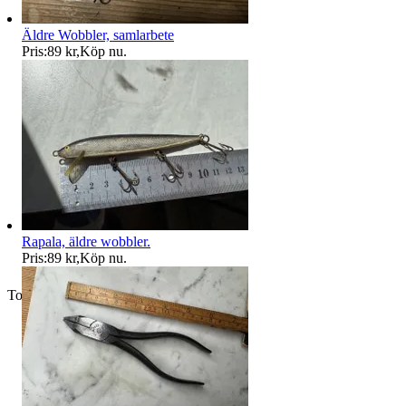
Äldre Wobbler, samlarbete
Pris:
89 kr
,
Köp nu
.
Rapala, äldre wobbler.
Pris:
89 kr
,
Köp nu
.
Toppsäljare