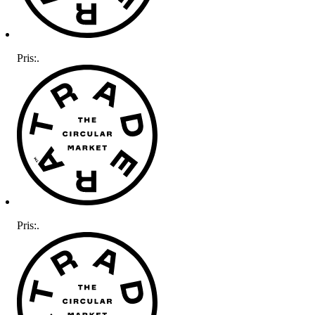
Pris:
.
Pris:
.