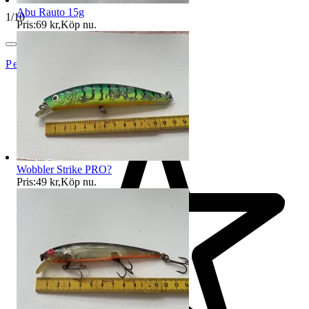
Abu Rauto 15g
1
/
10
Pris:
69 kr
,
Köp nu
.
PetrusAuktioner
Wobbler Strike PRO?
Pris:
49 kr
,
Köp nu
.