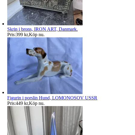
Skrin i brons, IRON ART, Danmark.
Pris:
399 kr
,
Köp nu
.
Figurin i porslin Hund, LOMONOSOV USSR
Pris:
449 kr
,
Köp nu
.