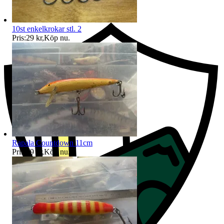
Ersättning om du inte får din vara
10st enkelkrokar stl. 2
Pris:
29 kr
,
Köp nu
.
Rapala Countdown 11cm
Pris:
79 kr
,
Köp nu
.