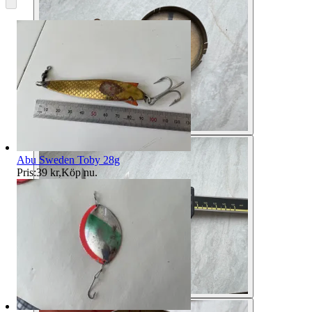
Abu Sweden Toby 28g
Pris:
39 kr
,
Köp nu
.