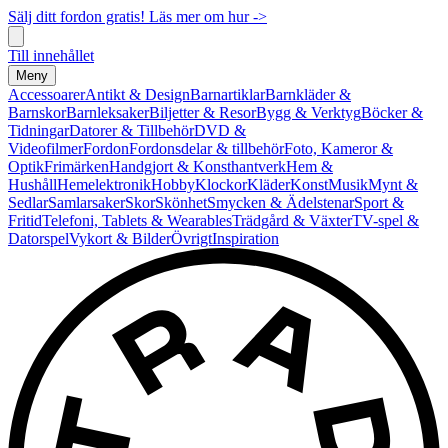
Sälj ditt fordon gratis! Läs mer om hur ->
Till innehållet
Meny
Accessoarer
Antikt & Design
Barnartiklar
Barnkläder &
Barnskor
Barnleksaker
Biljetter & Resor
Bygg & Verktyg
Böcker &
Tidningar
Datorer & Tillbehör
DVD &
Videofilmer
Fordon
Fordonsdelar & tillbehör
Foto, Kameror &
Optik
Frimärken
Handgjort & Konsthantverk
Hem &
Hushåll
Hemelektronik
Hobby
Klockor
Kläder
Konst
Musik
Mynt &
Sedlar
Samlarsaker
Skor
Skönhet
Smycken & Ädelstenar
Sport &
Fritid
Telefoni, Tablets & Wearables
Trädgård & Växter
TV-spel &
Datorspel
Vykort & Bilder
Övrigt
Inspiration