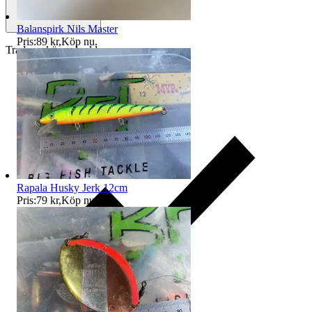
Balanspirk Nils Master
Pris:
89 kr
,
Köp nu
.
Traderas köparskydd
Rapala Husky Jerk 12cm
Pris:
79 kr
,
Köp nu
.