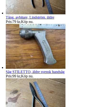
Tång, avbitare, Lindström. äldre
Pris:
79 kr
,
Köp nu
.
Såg STILETTO, äldre svensk handsåg
Pris:
99 kr
,
Köp nu
.