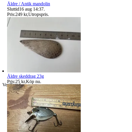
Äldre / Antik mandolin
Sluttid
16 aug 14:37
.
Pris:
249 kr
,
Utropspris
.
Äldre skeddrag 23g
Pris:
25 kr
,
Köp nu
.
Verifierad