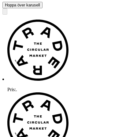
Hoppa över karusell
Pris:
.