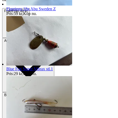
Flamingo 18g Abu Sweden Z
Frakt
Från 49 kr
Pris:
59 kr
,
Köp nu
.
Avhämtning
Eskilstuna, Sverige
Blue Fox Super Vibrax stl.1
Pris:
29 kr
,
Köp nu
.
Betalning
Via Tradera