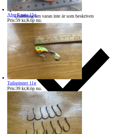
Abu Rauto 15g
Ersättning om varan inte är som beskriven
Pris:
59 kr
,
Köp nu
.
Tailspinner 11g
Pris:
39 kr
,
Köp nu
.