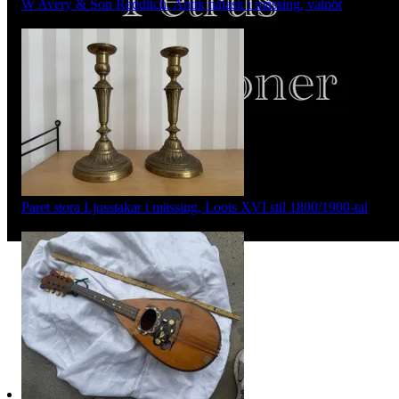
W Avery & Son Redditch. Antik nålask i mässing, valnöt
Pris:
1 999 kr
,
Köp nu
.
Paret stora Ljusstakar i mässing, Louis XVI stil 1800/1900-tal
Pris:
999 kr
,
Köp nu
.