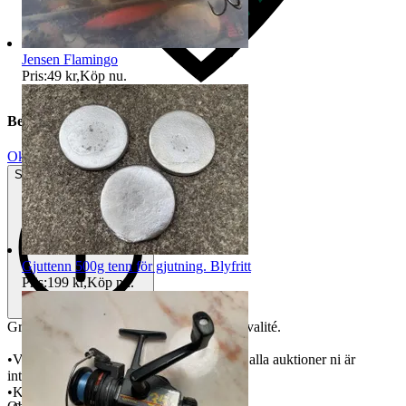
Jensen Flamingo
Pris:
49 kr
,
Köp nu
.
Beskrivning
Okej använt skick
Synliga tecken på slitage
Gjuttenn 500g tenn för gjutning. Blyfritt
Pris:
199 kr
,
Köp nu
.
Granska bilder för att bedöma skick och kvalité.
•Vid samfrakt, avvakta med betalning tills alla auktioner ni är
intresserade av har avslutats.
•Kontakta mig vid frågor/funderingar.