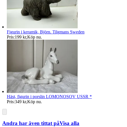
Figurin i keramik, Björn. Tilgmans Sweden
Pris:
199 kr
,
Köp nu
.
Häst, figurin i porslin LOMONOSOV USSR *
Pris:
349 kr
,
Köp nu
.
Andra har även tittat på
Visa alla