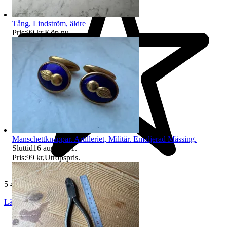
Tång, Lindström, äldre
Pris:
99 kr
,
Köp nu
.
Manschettknappar. Artilleriet, Militär. Emaljerad Mässing.
Sluttid
16 aug 14:31
.
Pris:
99 kr
,
Utropspris
.
5 438 omdömen
Läs omdömen
Följ