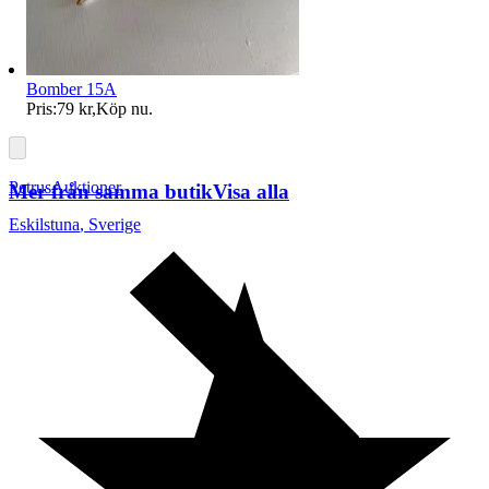
Bomber 15A
Pris:
79 kr
,
Köp nu
.
PetrusAuktioner
Mer från samma butik
Visa alla
Eskilstuna
,
Sverige