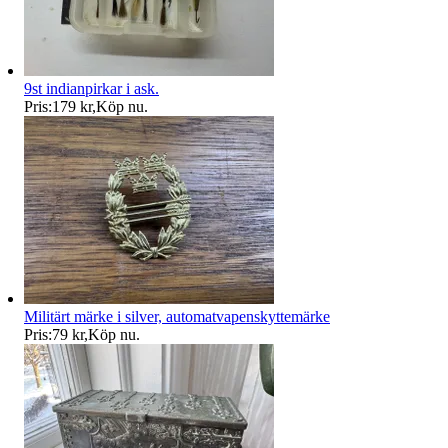
9st indianpirkar i ask.
Pris:
179 kr
,
Köp nu
.
Militärt märke i silver, automatvapenskyttemärke
Pris:
79 kr
,
Köp nu
.