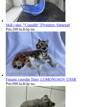
Skål i glas, "Coquille" Flygsfors. Signerad
Pris:
299 kr
,
Köp nu
.
Figurin i porslin Tiger, LOMONOSOV USSR
Pris:
999 kr
,
Köp nu
.