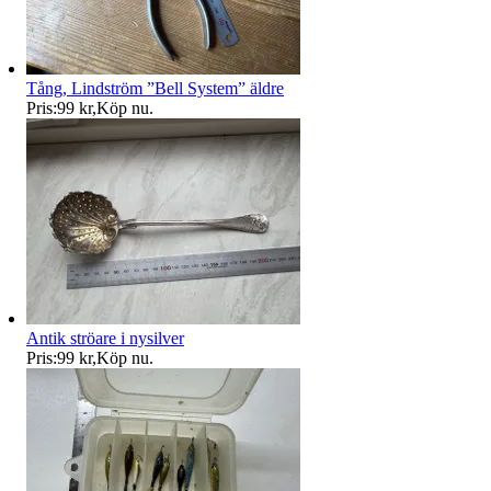
Tång, Lindström ”Bell System” äldre
Pris:
99 kr
,
Köp nu
.
Antik ströare i nysilver
Pris:
99 kr
,
Köp nu
.