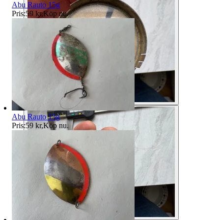
Abu Rauto 15g
Pris:
59 kr
,
Köp nu
.
Abu Rauto 15g
Pris:
59 kr
,
Köp nu
.