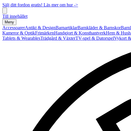
Sälj ditt fordon gratis! Läs mer om hur ->
Till innehållet
Meny
Accessoarer
Antikt & Design
Barnartiklar
Barnkläder & Barnskor
Barnl
Kameror & Optik
Frimärken
Handgjort & Konsthantverk
Hem & Hushå
Tablets & Wearables
Trädgård & Växter
TV-spel & Datorspel
Vykort &