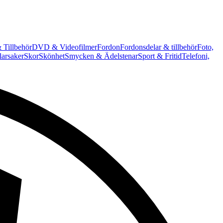
 Tillbehör
DVD & Videofilmer
Fordon
Fordonsdelar & tillbehör
Foto,
arsaker
Skor
Skönhet
Smycken & Ädelstenar
Sport & Fritid
Telefoni,