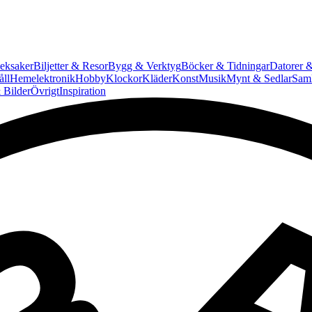
eksaker
Biljetter & Resor
Bygg & Verktyg
Böcker & Tidningar
Datorer &
ll
Hemelektronik
Hobby
Klockor
Kläder
Konst
Musik
Mynt & Sedlar
Saml
 Bilder
Övrigt
Inspiration