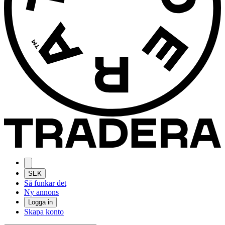
SEK
Så funkar det
Ny annons
Logga in
Skapa konto