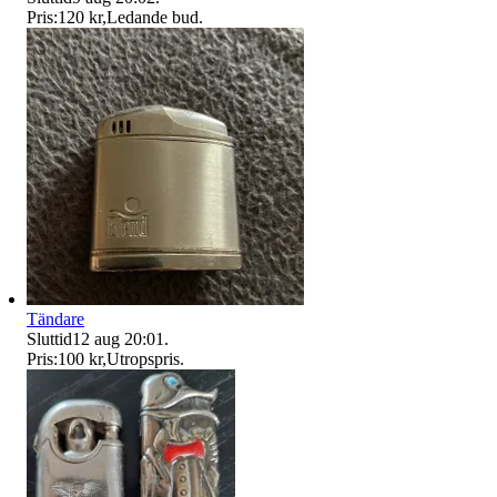
Pris:
120 kr
,
Ledande bud
.
Tändare
Sluttid
12 aug 20:01
.
Pris:
100 kr
,
Utropspris
.