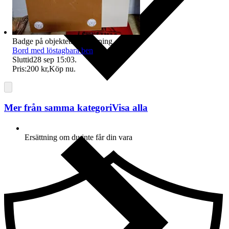
Badge på objektet:
Avhämtning
Bord med löstagbara ben
Sluttid
28 sep 15:03
.
Pris:
200 kr
,
Köp nu
.
Mer från samma kategori
Visa alla
Ersättning om du inte får din vara