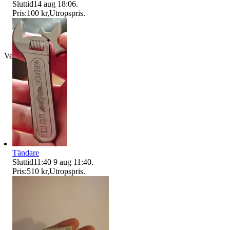
Sluttid
14 aug 18:06
.
Pris:
100 kr
,
Utropspris
.
Verifierad
Tändare
Sluttid
11:40
9 aug 11:40
.
Pris:
510 kr
,
Utropspris
.