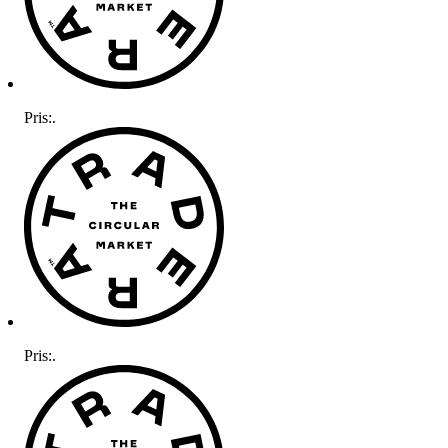
Pris:
.
Pris:
.