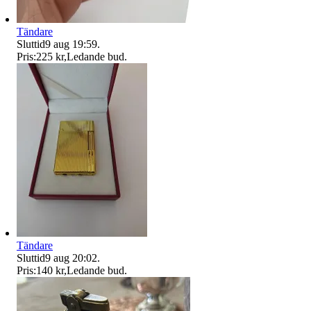
Tändare
Sluttid
9 aug 19:59
.
Pris:
225 kr
,
Ledande bud
.
Tändare
Sluttid
9 aug 20:02
.
Pris:
140 kr
,
Ledande bud
.