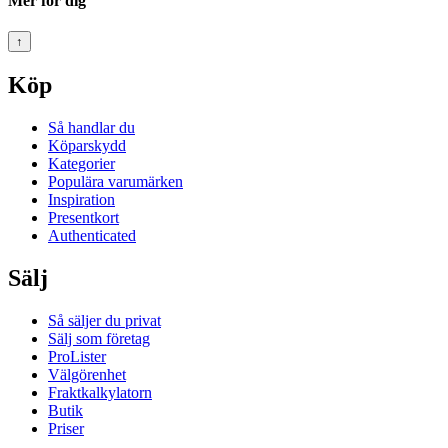
Mer för dig
↑
Köp
Så handlar du
Köparskydd
Kategorier
Populära varumärken
Inspiration
Presentkort
Authenticated
Sälj
Så säljer du privat
Sälj som företag
ProLister
Välgörenhet
Fraktkalkylatorn
Butik
Priser