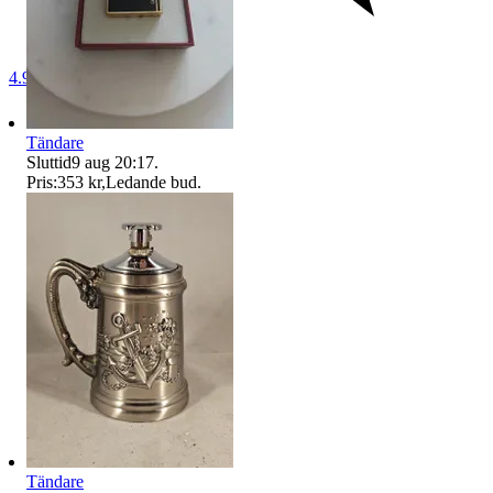
4.9
Tändare
Sluttid
9 aug 20:17
.
Pris:
353 kr
,
Ledande bud
.
Tändare