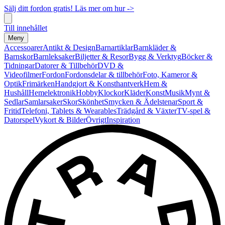
Sälj ditt fordon gratis! Läs mer om hur ->
Till innehållet
Meny
Accessoarer
Antikt & Design
Barnartiklar
Barnkläder &
Barnskor
Barnleksaker
Biljetter & Resor
Bygg & Verktyg
Böcker &
Tidningar
Datorer & Tillbehör
DVD &
Videofilmer
Fordon
Fordonsdelar & tillbehör
Foto, Kameror &
Optik
Frimärken
Handgjort & Konsthantverk
Hem &
Hushåll
Hemelektronik
Hobby
Klockor
Kläder
Konst
Musik
Mynt &
Sedlar
Samlarsaker
Skor
Skönhet
Smycken & Ädelstenar
Sport &
Fritid
Telefoni, Tablets & Wearables
Trädgård & Växter
TV-spel &
Datorspel
Vykort & Bilder
Övrigt
Inspiration