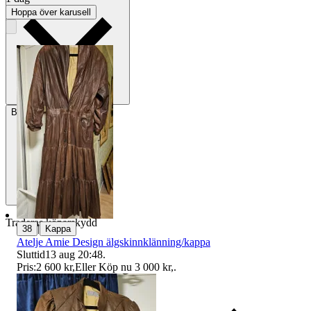
Hoppa över karusell
Betalning
Via Tradera
Traderas köparskydd
|
38
Kappa
Atelje Amie Design älgskinnklänning/kappa
Sluttid
13 aug 20:48
.
Pris:
2 600 kr
,
Eller Köp nu
3 000 kr
,
.