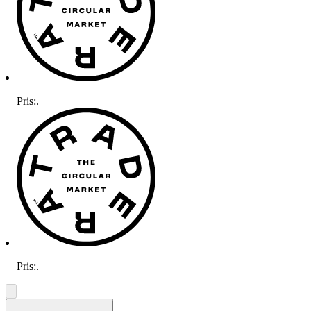
Pris:
.
Pris:
.