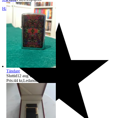
Härnösand
,
Sverige
Tändare
Sluttid
12 aug 17:08
.
Pris:
44 kr
,
Ledande bud
.