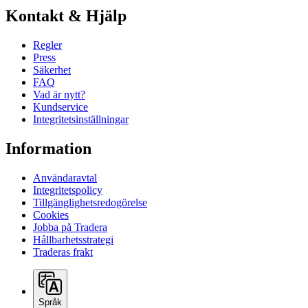
Kontakt & Hjälp
Regler
Press
Säkerhet
FAQ
Vad är nytt?
Kundservice
Integritetsinställningar
Information
Användaravtal
Integritetspolicy
Tillgänglighetsredogörelse
Cookies
Jobba på Tradera
Hållbarhetsstrategi
Traderas frakt
Språk