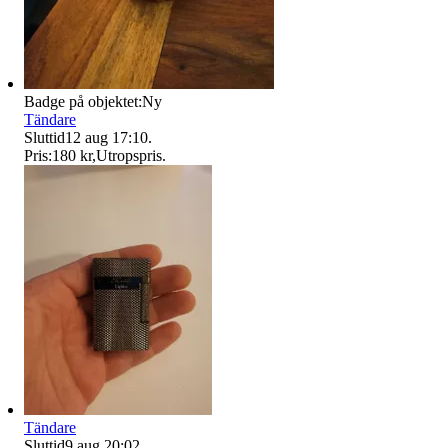
Badge på objektet:
Ny
Tändare
Sluttid
12 aug 17:10
.
Pris:
180 kr
,
Utropspris
.
Tändare
Sluttid
9 aug 20:02
.