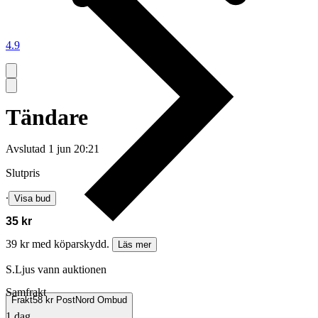
4.9
Tändare
Avslutad
1 jun 20:21
Slutpris
∙
Visa bud
35 kr
39 kr med köparskydd.
Läs mer
S.Ljus vann auktionen
Samfrakt
Frakt
58 kr PostNord Ombud
1 dag