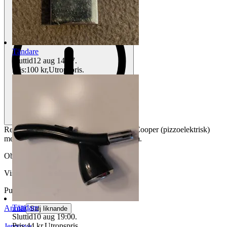
Tändare
Sluttid
12 aug 14:57
.
Pris:
100 kr
,
Utropspris
.
Reklamtändare från Price Waterhouse & Cooper (pizzoelektrisk)
med fodral, längd 9 cm & diameter 13 mm.
Objektnr
733 461 420
Visningar
161
Publicerad
26 maj 20:21
Tändare
Anmäl
Sälj liknande
Sluttid
10 aug 19:00
.
Pris:
44 kr
,
Utropspris
.
Jerryove