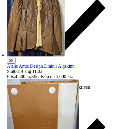
38
Atelje Amie Design Dräkt i Älgskinn
Sluttid
14 aug 11:03
.
Pris:
4 500 kr
,
Eller Köp nu
5 000 kr
,
.
Ersättning om varan inte är som beskriven