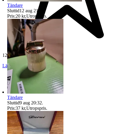
Tändare
Sluttid
12 aug 21:15
.
Pris:
20 kr
,
Utropspris
.
129 omdömen
Läs omdömen
Följ
Tändare
Sluttid
9 aug 20:32
.
Pris:
37 kr
,
Utropspris
.