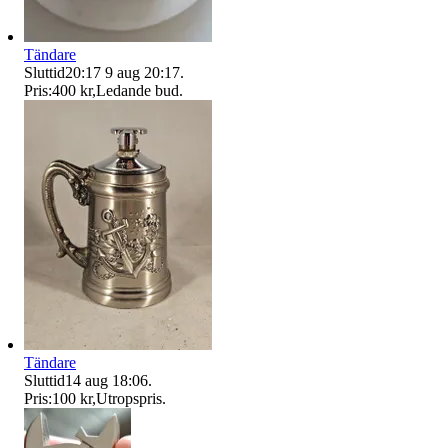
Tändare
Sluttid
20:17
9 aug 20:17
.
Pris:
400 kr
,
Ledande bud
.
Tändare
Sluttid
14 aug 18:06
.
Pris:
100 kr
,
Utropspris
.