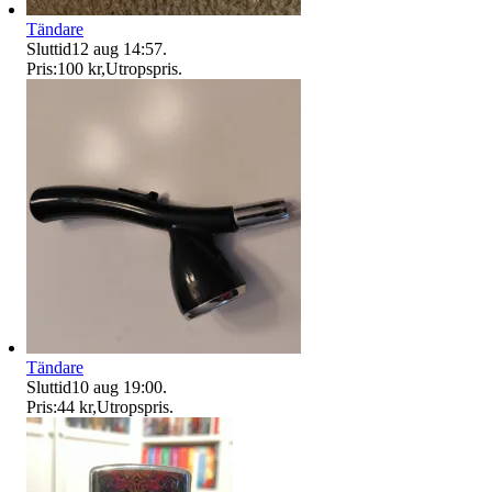
Tändare
Sluttid
12 aug 14:57
.
Pris:
100 kr
,
Utropspris
.
Tändare
Sluttid
10 aug 19:00
.
Pris:
44 kr
,
Utropspris
.