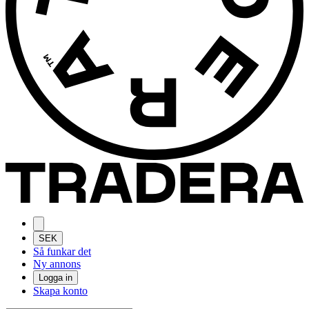
SEK
Så funkar det
Ny annons
Logga in
Skapa konto