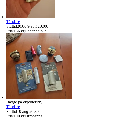
Tändare
Sluttid
20:00
9 aug 20:00
.
Pris:
166 kr
,
Ledande bud
.
Badge på objektet:
Ny
Tändare
Sluttid
19 aug 20:30
.
Pris:
100 kr
,
Utropspris
.