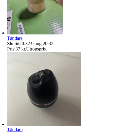
Tändare
Sluttid
20:32
9 aug 20:32
.
Pris:
37 kr
,
Utropspris
.
Tändare