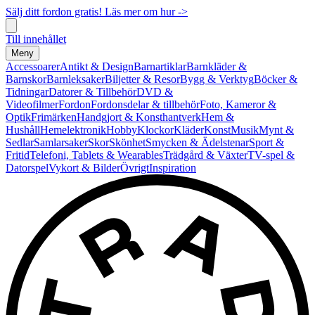
Sälj ditt fordon gratis! Läs mer om hur ->
Till innehållet
Meny
Accessoarer
Antikt & Design
Barnartiklar
Barnkläder &
Barnskor
Barnleksaker
Biljetter & Resor
Bygg & Verktyg
Böcker &
Tidningar
Datorer & Tillbehör
DVD &
Videofilmer
Fordon
Fordonsdelar & tillbehör
Foto, Kameror &
Optik
Frimärken
Handgjort & Konsthantverk
Hem &
Hushåll
Hemelektronik
Hobby
Klockor
Kläder
Konst
Musik
Mynt &
Sedlar
Samlarsaker
Skor
Skönhet
Smycken & Ädelstenar
Sport &
Fritid
Telefoni, Tablets & Wearables
Trädgård & Växter
TV-spel &
Datorspel
Vykort & Bilder
Övrigt
Inspiration