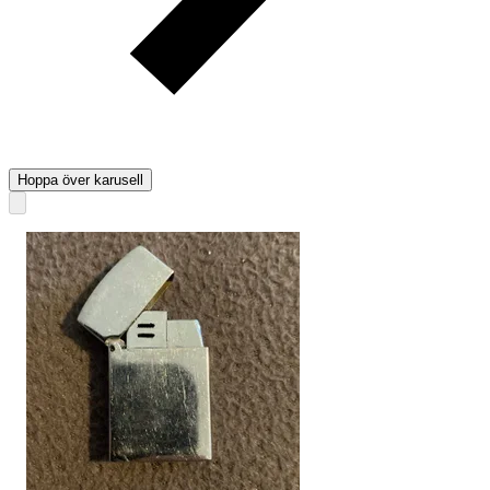
Hoppa över karusell