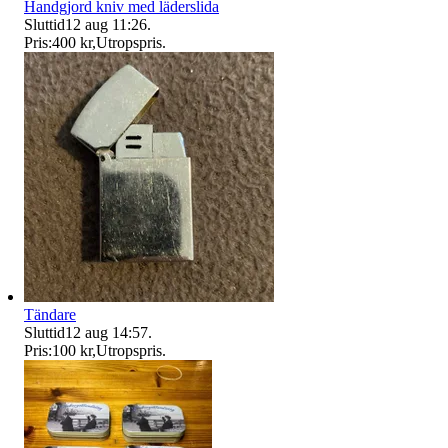
Handgjord kniv med läderslida
Sluttid
12 aug 11:26
.
Pris:
400 kr
,
Utropspris
.
Tändare
Sluttid
12 aug 14:57
.
Pris:
100 kr
,
Utropspris
.