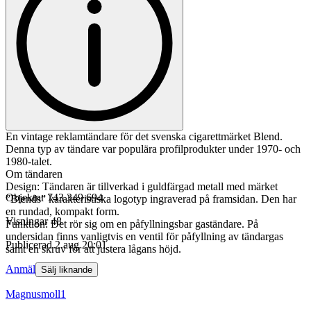
En vintage reklamtändare för det svenska cigarettmärket Blend.
Denna typ av tändare var populära profilprodukter under 1970- och
1980-talet.
Om tändaren
Design: Tändaren är tillverkad i guldfärgad metall med märket
Objektnr
743 349 694
”Blends” karakteristiska logotyp ingraverad på framsidan. Den har
en rundad, kompakt form.
Visningar
48
Funktion: Det rör sig om en påfyllningsbar gaständare. På
undersidan finns vanligtvis en ventil för påfyllning av tändargas
Publicerad
2 aug 20:01
samt en skruv för att justera lågans höjd.
Anmäl
Sälj liknande
Magnusmoll1