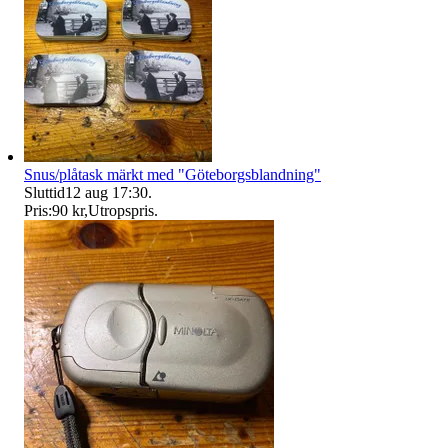
Snus/plåtask märkt med "Göteborgsblandning"
Sluttid
12 aug 17:30
.
Pris:
90 kr
,
Utropspris
.