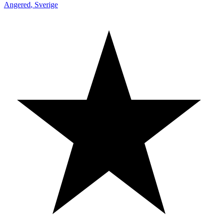
Angered
,
Sverige