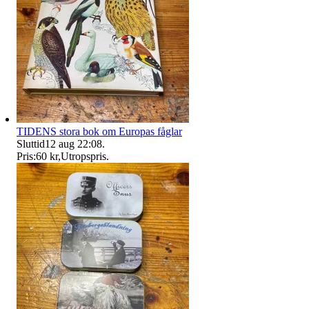
TIDENS stora bok om Europas fåglar
Sluttid
12 aug 22:08
.
Pris:
60 kr
,
Utropspris
.