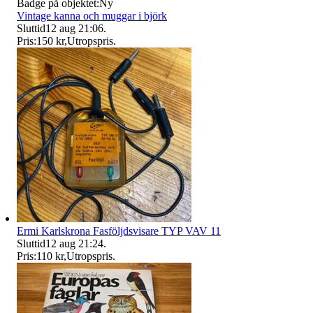
Badge på objektet:
Ny
Vintage kanna och muggar i björk
Sluttid
12 aug 21:06
.
Pris:
150 kr
,
Utropspris
.
Ermi Karlskrona Fasföljdsvisare TYP VAV 11
Sluttid
12 aug 21:24
.
Pris:
110 kr
,
Utropspris
.