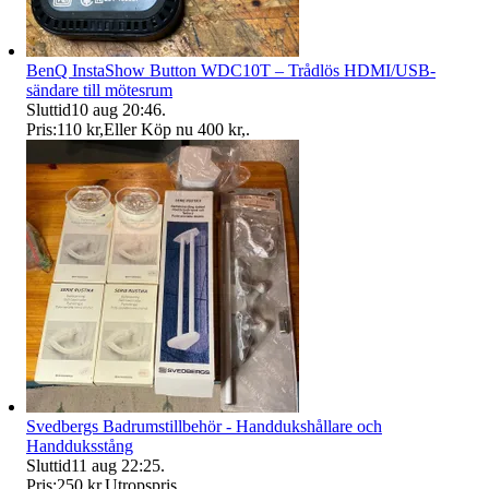
BenQ InstaShow Button WDC10T – Trådlös HDMI/USB-
sändare till mötesrum
Sluttid
10 aug 20:46
.
Pris:
110 kr
,
Eller Köp nu
400 kr
,
.
Svedbergs Badrumstillbehör - Handdukshållare och
Handduksstång
Sluttid
11 aug 22:25
.
Pris:
250 kr
,
Utropspris
.