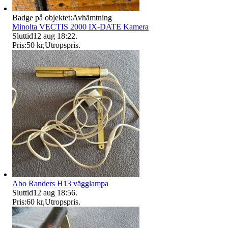
Badge på objektet:
Avhämtning
Minolta VECTIS 2000 IX-DATE Kamera
Sluttid
12 aug 18:22
.
Pris:
50 kr
,
Utropspris
.
Abo Randers H13 vägglampa
Sluttid
12 aug 18:56
.
Pris:
60 kr
,
Utropspris
.