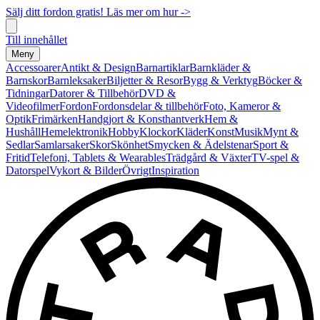
Sälj ditt fordon gratis! Läs mer om hur ->
Till innehållet
Meny
Accessoarer
Antikt & Design
Barnartiklar
Barnkläder &
Barnskor
Barnleksaker
Biljetter & Resor
Bygg & Verktyg
Böcker &
Tidningar
Datorer & Tillbehör
DVD &
Videofilmer
Fordon
Fordonsdelar & tillbehör
Foto, Kameror &
Optik
Frimärken
Handgjort & Konsthantverk
Hem &
Hushåll
Hemelektronik
Hobby
Klockor
Kläder
Konst
Musik
Mynt &
Sedlar
Samlarsaker
Skor
Skönhet
Smycken & Ädelstenar
Sport &
Fritid
Telefoni, Tablets & Wearables
Trädgård & Växter
TV-spel &
Datorspel
Vykort & Bilder
Övrigt
Inspiration