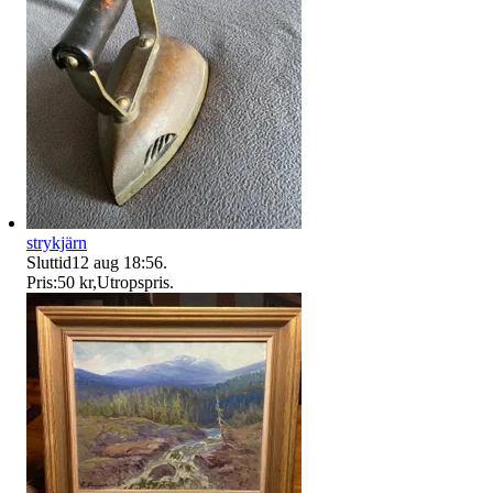
strykjärn
Sluttid
12 aug 18:56
.
Pris:
50 kr
,
Utropspris
.