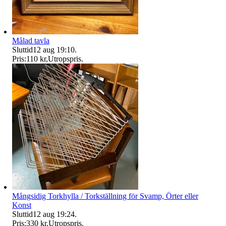
Målad tavla
Sluttid
12 aug 19:10
.
Pris:
110 kr
,
Utropspris
.
Mångsidig Torkhylla / Torkställning för Svamp, Örter eller
Konst
Sluttid
12 aug 19:24
.
Pris:
330 kr
,
Utropspris
.