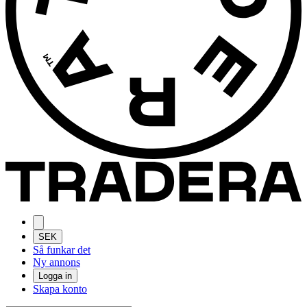
SEK
Så funkar det
Ny annons
Logga in
Skapa konto