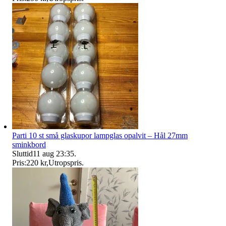
Parti 10 st små glaskupor lampglas opalvit – Hål 27mm
sminkbord
Sluttid
11 aug 23:35
.
Pris:
220 kr
,
Utropspris
.