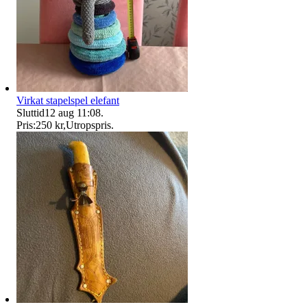
Virkat stapelspel elefant
Sluttid
12 aug 11:08
.
Pris:
250 kr
,
Utropspris
.