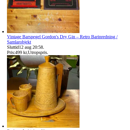
Vintage Barspegel Gordon's Dry Gin – Retro Barinredning /
Samlarobjekt
Sluttid
12 aug 20:58
.
Pris:
499 kr
,
Utropspris
.