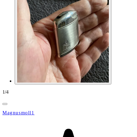
1
/
4
Magnusmoll1