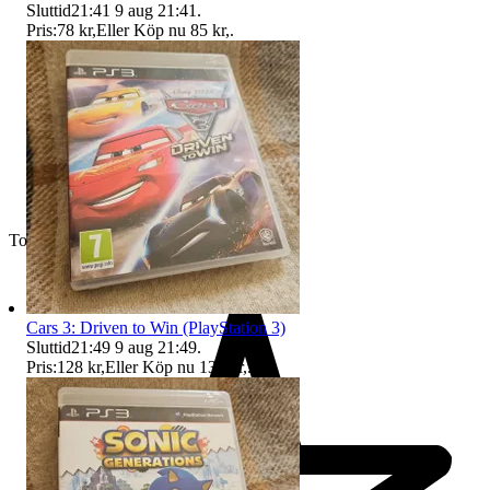
Sluttid
21:41
9 aug 21:41
.
Pris:
78 kr
,
Eller Köp nu
85 kr
,
.
Toppsäljare
Cars 3: Driven to Win (PlayStation 3)
Sluttid
21:49
9 aug 21:49
.
Pris:
128 kr
,
Eller Köp nu
135 kr
,
.