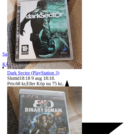
SandsOfTime
Kvänum
,
Sverige
Dark Sector (PlayStation 3)
Sluttid
18:18
9 aug 18:18
.
Pris:
68 kr
,
Eller Köp nu
75 kr
,
.