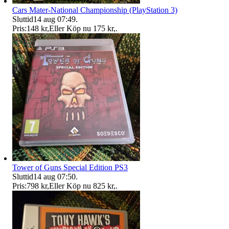
Cars Mater-National Championship (PlayStation 3)
Sluttid
14 aug 07:49
.
Pris:
148 kr
,
Eller Köp nu
175 kr
,
.
Tower of Guns Special Edition PS3
Sluttid
14 aug 07:50
.
Pris:
798 kr
,
Eller Köp nu
825 kr
,
.