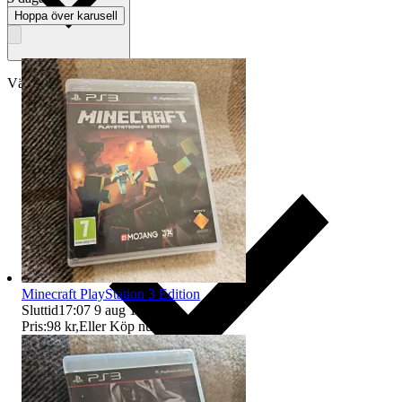
Hoppa över karusell
Välj till köparskydd
Minecraft PlayStation 3 Edition
Sluttid
17:07
9 aug 17:07
.
Pris:
98 kr
,
Eller Köp nu
125 kr
,
.