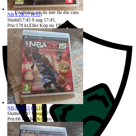
Ersättning om du inte får din vara
NBA 2K17 (PS3)
Sluttid
17:45
9 aug 17:45
.
Pris:
178 kr
,
Eller Köp nu
198 kr
,
.
NBA 2K15 (PS3)
Sluttid
17:47
9 aug 17:47
.
Pris:
68 kr
,
Eller Köp nu
75 kr
,
.