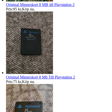
Original Minneskort 8 MB till Playstation 2
Pris:
95 kr
,
Köp nu
.
Original Minneskort 8 Mb Till Playstation 2
Pris:
75 kr
,
Köp nu
.