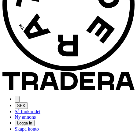
SEK
Så funkar det
Ny annons
Logga in
Skapa konto