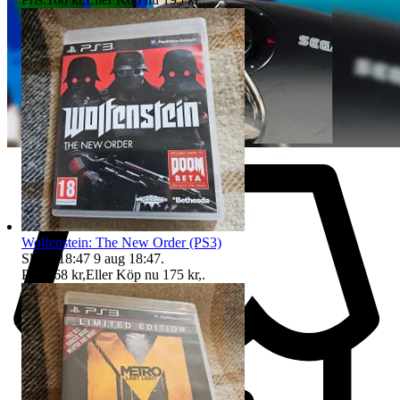
Wolfenstein: The New Order (PS3)
Sluttid
18:47
9 aug 18:47
.
Pris:
168 kr
,
Eller Köp nu
175 kr
,
.