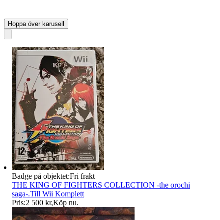
Hoppa över karusell
Badge på objektet:
Fri frakt
THE KING OF FIGHTERS COLLECTION -the orochi
saga-.Till Wii Komplett
Pris:
2 500 kr
,
Köp nu
.