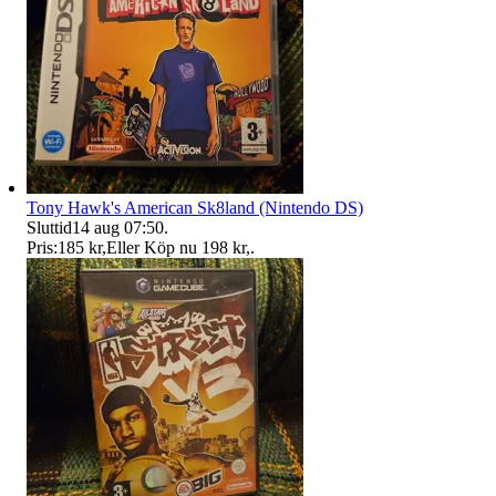
Tony Hawk's American Sk8land (Nintendo DS)
Sluttid
14 aug 07:50
.
Pris:
185 kr
,
Eller Köp nu
198 kr
,
.