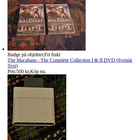
Badge på objektet:
Fri frakt
The Macahans - The Complete Collection I & II DVD (Svensk
Text)
Pris:
500 kr
,
Köp nu
.