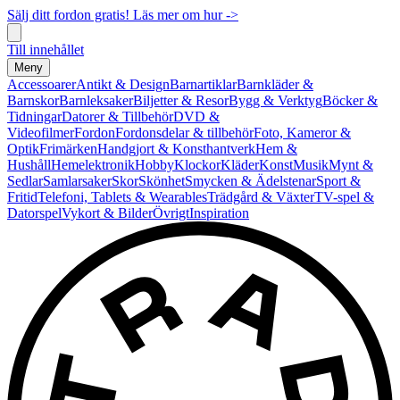
Sälj ditt fordon gratis! Läs mer om hur ->
Till innehållet
Meny
Accessoarer
Antikt & Design
Barnartiklar
Barnkläder &
Barnskor
Barnleksaker
Biljetter & Resor
Bygg & Verktyg
Böcker &
Tidningar
Datorer & Tillbehör
DVD &
Videofilmer
Fordon
Fordonsdelar & tillbehör
Foto, Kameror &
Optik
Frimärken
Handgjort & Konsthantverk
Hem &
Hushåll
Hemelektronik
Hobby
Klockor
Kläder
Konst
Musik
Mynt &
Sedlar
Samlarsaker
Skor
Skönhet
Smycken & Ädelstenar
Sport &
Fritid
Telefoni, Tablets & Wearables
Trädgård & Växter
TV-spel &
Datorspel
Vykort & Bilder
Övrigt
Inspiration