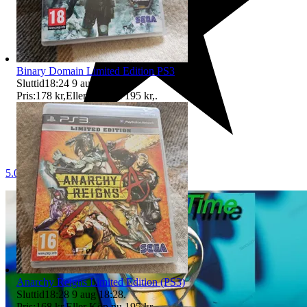
Binary Domain Limited Edition PS3
Sluttid
18:24
9 aug 18:24
.
Pris:
178 kr
,
Eller Köp nu
195 kr
,
.
5.0
Anarchy Reigns Limited Edition (PS3)
Sluttid
18:28
9 aug 18:28
.
Pris:
168 kr
,
Eller Köp nu
195 kr
,
.