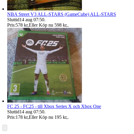
NBA Street V3 ALL-STARS (GameCube) ALL-STARS
Sluttid
14 aug 07:50
.
Pris:
578 kr
,
Eller Köp nu
598 kr
,
.
FC 25 - FC25 - till Xbox Series X och Xbox One
Sluttid
14 aug 07:50
.
Pris:
178 kr
,
Eller Köp nu
195 kr
,
.