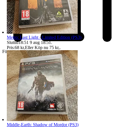
Metro: Last Light - Limited Edition (PS3)
Sluttid
18:51
9 aug 18:51
.
Pris:
68 kr
,
Eller Köp nu
75 kr
,
.
Företag
Middle-Earth: Shadow of Mordor (PS3)