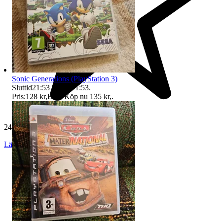
Sonic Generations (PlayStation 3)
Sluttid
21:53
9 aug 21:53
.
Pris:
128 kr
,
Eller Köp nu
135 kr
,
.
24 513 omdömen
Läs omdömen
Följ