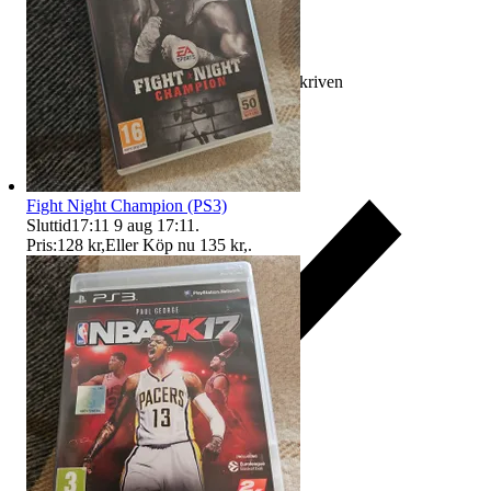
Ersättning om varan inte är som beskriven
Fight Night Champion (PS3)
Sluttid
17:11
9 aug 17:11
.
Pris:
128 kr
,
Eller Köp nu
135 kr
,
.