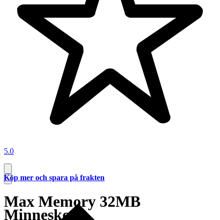
5.0
Köp mer och spara på frakten
Max Memory 32MB
Minneskort